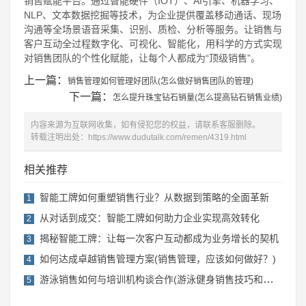
销售赋能平台。通过智能硬件（IOT）、AI引擎、机器学习、
NLP、文本数据挖掘等技术，为企业提供覆盖移动通话、现场
沟通等全场景语音采集、识别、质检、分析等服务。让销售与
客户互动全过程数字化、可视化、智能化，用科学的方式实现
对销售团队的个性化赋能，让每个人都成为“顶级销售”。
上一篇：
销售管理如何管理好团队(怎么做好销售团队的管理)
下一篇：
怎么提升珠宝钻石销量(怎么提高钻石销售业绩)
内容来源为互联网收集，如有侵犯您的权益，请联系客服删除。
转载注明出处：
https://www.dudutalk.com/remen/4319.html
相关推荐
智能工牌如何重塑销售行业？从数据到策略的全面革新
1
从对话到成交：智能工牌如何助力企业实现高效转化
2
揭秘智能工牌：让每一次客户互动都成为业务增长的契机
3
如何达成卓越销售管理方案(销售管理，应该如何做好？)
4
游泳销售如何与培训机构谈合作(游泳健身销售技巧和话术)
5