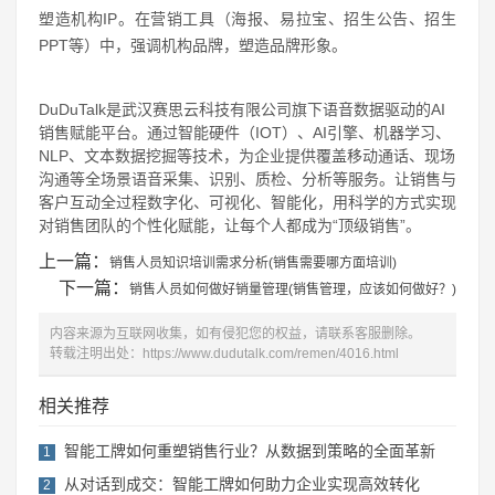
塑造机构IP。在营销工具（海报、易拉宝、招生公告、招生
PPT等）中，强调机构品牌，塑造品牌形象。
DuDuTalk是武汉赛思云科技有限公司旗下语音数据驱动的AI
销售赋能平台。通过智能硬件（IOT）、AI引擎、机器学习、
NLP、文本数据挖掘等技术，为企业提供覆盖移动通话、现场
沟通等全场景语音采集、识别、质检、分析等服务。让销售与
客户互动全过程数字化、可视化、智能化，用科学的方式实现
对销售团队的个性化赋能，让每个人都成为“顶级销售”。
上一篇：
销售人员知识培训需求分析(销售需要哪方面培训)
下一篇：
销售人员如何做好销量管理(销售管理，应该如何做好？)
内容来源为互联网收集，如有侵犯您的权益，请联系客服删除。
转载注明出处：
https://www.dudutalk.com/remen/4016.html
相关推荐
智能工牌如何重塑销售行业？从数据到策略的全面革新
1
从对话到成交：智能工牌如何助力企业实现高效转化
2