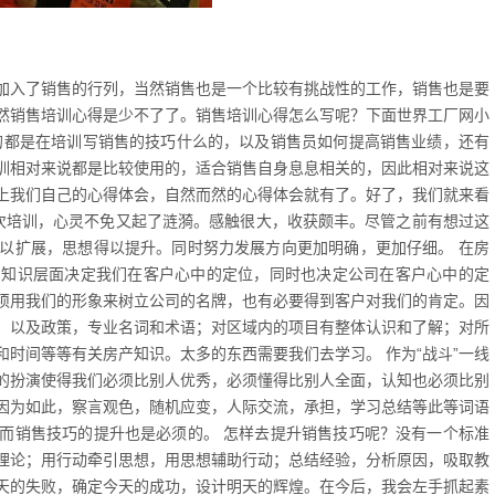
加入了销售的行列，当然销售也是一个比较有挑战性的工作，销售也是要
然销售培训心得是少不了了。销售培训心得怎么写呢？下面世界工厂网小
的都是在培训写销售的技巧什么的，以及销售员如何提高销售业绩，还有
训相对来说都是比较使用的，适合销售自身息息相关的，因此相对来说这
上我们自己的心得体会，自然而然的心得体会就有了。好了，我们就来看
这次培训，心灵不免又起了涟漪。感触很大，收获颇丰。尽管之前有想过这
以扩展，思想得以提升。同时努力发展方向更加明确，更加仔细。 在房
的知识层面决定我们在客户心中的定位，同时也决定公司在客户心中的定
须用我们的形象来树立公司的名牌，也有必要得到客户对我们的肯定。因
，以及政策，专业名词和术语；对区域内的项目有整体认识和了解；对所
时间等等有关房产知识。太多的东西需要我们去学习。 作为“战斗”一线
的扮演使得我们必须比别人优秀，必须懂得比别人全面，认知也必须比别
因为如此，察言观色，随机应变，人际交流，承担，学习总结等此等词语
而销售技巧的提升也是必须的。 怎样去提升销售技巧呢？没有一个标准
理论；用行动牵引思想，用思想辅助行动；总结经验，分析原因，吸取教
昨天的失败，确定今天的成功，设计明天的辉煌。在今后，我会左手抓起素