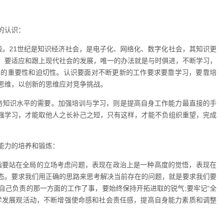
的认识：
段。21世纪是知识经济社会，是电子化、网络化、数字化社会，其知识更
，要适应和跟上现代社会的发展，唯一的办法就是与时俱进，不断学习，
习的重要性和迫切性。认识要面对不断更新的工作要求要靠学习，要靠培
思维，以创新的思维应对竞争挑战。
务知识水平的需要。加强培训与学习，则是提高自身工作能力最直接的手
强学习，才能取他人之长补己之短，只有这样，才能不负组织重望，完成
能力的培养和锻炼：
是指要站在全局的立场考虑问题，表现在政治上是一种高度的觉悟，表现在
态。要求我们用正确的思路来思考解决当前存在的问题，就是要求我们要
自己负责的那一方面的工作了事，要始终保持开拓进取的锐气;要牢记“全
学发展观活动，不断增强使命感和社会责任感，提高自身能力素质和调整