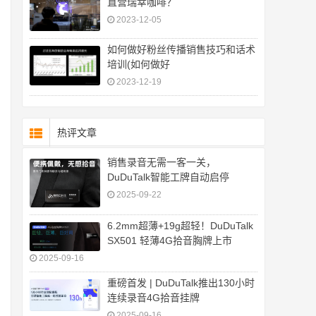
直营瑞幸咖啡？
2023-12-05
如何做好粉丝传播销售技巧和话术
培训(如何做好
2023-12-19
热评文章
销售录音无需一客一关，
DuDuTalk智能工牌自动启停
2025-09-22
6.2mm超薄+19g超轻！DuDuTalk
SX501 轻薄4G拾音胸牌上市
2025-09-16
重磅首发 | DuDuTalk推出130小时
连续录音4G拾音挂牌
2025-09-16