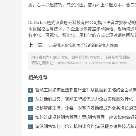
质，右手抓起技巧，气沉丹田，奋力向上举起双手，合二
DuDuTalk是武汉赛思云科技有限公司旗下语音数据驱动
本数据挖掘等技术，为企业提供覆盖移动通话、现场沟通
数字化、可视化、智能化，用科学的方式实现对销售团队的
上一篇：
ibm销售入职培训(怎样培训新的销售人员呢)
内容来源为互联网收集，如有侵犯您的权益，请联系客服删除。
转载注明出处：
https://www.dudutalk.com/remen/3432.html
相关推荐
智能工牌如何重塑销售行业？从数据到策略的全面革
1
从对话到成交：智能工牌如何助力企业实现高效转化
2
揭秘智能工牌：让每一次客户互动都成为业务增长的
3
如何达成卓越销售管理方案(销售管理，应该如何做好
4
游泳销售如何与培训机构谈合作(游泳健身销售技巧和
5