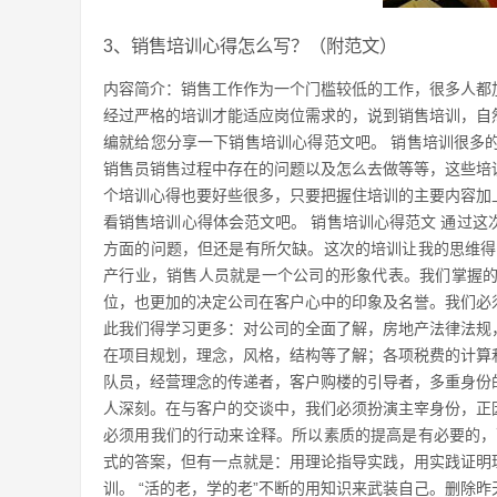
3、销售培训心得怎么写？（附范文）
内容简介：销售工作作为一个门槛较低的工作，很多人都
经过严格的培训才能适应岗位需求的，说到销售培训，自
编就给您分享一下销售培训心得范文吧。 销售培训很多
销售员销售过程中存在的问题以及怎么去做等等，这些培
个培训心得也要好些很多，只要把握住培训的主要内容加
看销售培训心得体会范文吧。 销售培训心得范文 通过
方面的问题，但还是有所欠缺。这次的培训让我的思维得
产行业，销售人员就是一个公司的形象代表。我们掌握
位，也更加的决定公司在客户心中的印象及名誉。我们必
此我们得学习更多：对公司的全面了解，房地产法律法规
在项目规划，理念，风格，结构等了解；各项税费的计算和
队员，经营理念的传递者，客户购楼的引导者，多重身份
人深刻。在与客户的交谈中，我们必须扮演主宰身份，正
必须用我们的行动来诠释。所以素质的提高是有必要的，
式的答案，但有一点就是：用理论指导实践，用实践证明
训。 “活的老，学的老”不断的用知识来武装自己。删除