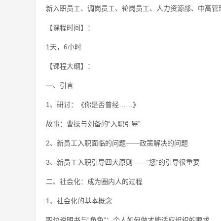
新入职员工、调岗员工、轮岗员工、人力资源部、中高管
【课程时间】：
1天，6小时
【课程大纲】：
一、引言
1、研讨：《你是否曾经……》
故事：曹操与刘备的“入职引导”
2、新员工入职面临的问题——政策解决的问题
3、新员工入职引导四大原则——“您”的引导很重要
二、社会化：成为圈内人的过程
1、社会化的基本概念
职位说明书与“角色”：个人如何做才能适应组织的要求