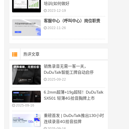
培训(如何做好
2023-12-19
客服中心（呼叫中心）岗位职责
2022-11-26
热评文章
销售录音无需一客一关，
DuDuTalk智能工牌自动启停
2025-09-22
6.2mm超薄+19g超轻！DuDuTalk
SX501 轻薄4G拾音胸牌上市
2025-09-16
重磅首发 | DuDuTalk推出130小时
连续录音4G拾音挂牌
2025-09-16