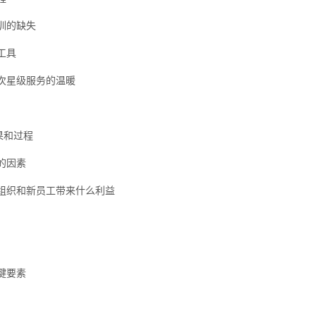
训的缺失
工具
次星级服务的温暖
果和过程
的因素
组织和新员工带来什么利益
键要素