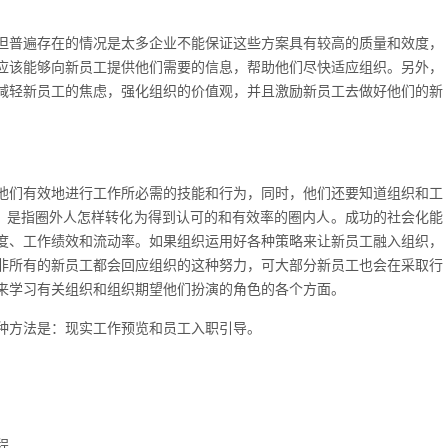
但普遍存在的情况是太多企业不能保证这些方案具有较高的质量和效度，
应该能够向新员工提供他们需要的信息，帮助他们尽快适应组织。另外，
减轻新员工的焦虑，强化组织的价值观，并且激励新员工去做好他们的新
。
他们有效地进行工作所必需的技能和行为，同时，他们还要知道组织和工
”，是指圈外人怎样转化为得到认可的和有效率的圈内人。成功的社会化能
度、工作绩效和流动率。如果组织运用好各种策略来让新员工融入组织，
非所有的新员工都会回应组织的这种努力，可大部分新员工也会在采取行
来学习有关组织和组织期望他们扮演的角色的各个方面。
种方法是：现实工作预览和员工入职引导。
程