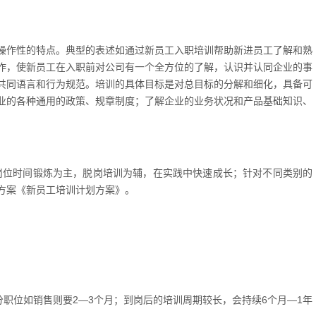
操作性的特点。典型的表述如通过新员工入职培训帮助新进员工了解和熟
作，使新员工在入职前对公司有一个全方位的了解，认识并认同企业的事
共同语言和行为规范。培训的具体目标是对总目标的分解和细化，具备可
业的各种通用的政策、规章制度；了解企业的业务状况和产品基础知识、
。
岗位时间锻炼为主，脱岗培训为辅，在实践中快速成长；针对不同类别的
方案《新员工培训计划方案》。
分职位如销售则要2—3个月；到岗后的培训周期较长，会持续6个月—1年