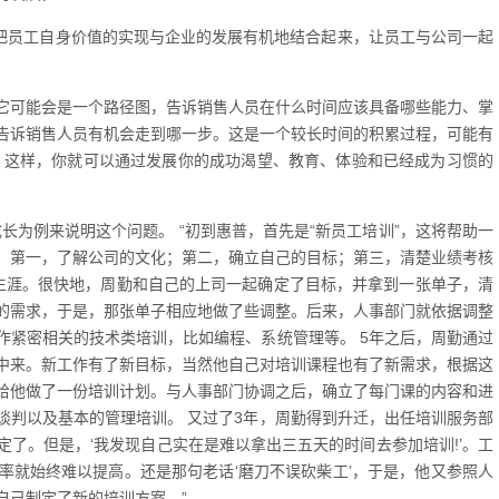
并把员工自身价值的实现与企业的发展有机地结合起来，让员工与公司一起
它可能会是一个路径图，告诉销售人员在什么时间应该具备哪些能力、掌
告诉销售人员有机会走到哪一步。这是一个较长时间的积累过程，可能有
跃。这样，你就可以通过发展你的成功渴望、教育、体验和已经成为习惯的
。
长为例来说明这个问题。 “初到惠普，首先是“新员工培训”，这将帮助一
：第一，了解公司的文化；第二，确立自己的目标；第三，清楚业绩考核
生涯。很快地，周勤和自己的上司一起确定了目标，并拿到一张单子，清
的需求，于是，那张单子相应地做了些调整。后来，人事部门就依据调整
作紧密相关的技术类培训，比如编程、系统管理等。 5年之后，周勤通过
中来。新工作有了新目标，当然他自己对培训课程也有了新需求，根据这
给他做了一份培训计划。与人事部门协调之后，确立了每门课的内容和进
谈判以及基本的管理培训。 又过了3年，周勤得到升迁，出任培训服务部
了。但是，‘我发现自己实在是难以拿出三五天的时间去参加培训!’。工
率就始终难以提高。还是那句老话‘磨刀不误砍柴工’，于是，他又参照人
自己制定了新的培训方案。”