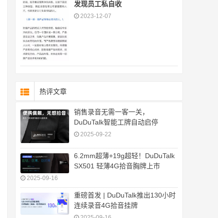
发现员工私自收
2023-12-07
热评文章
销售录音无需一客一关，
DuDuTalk智能工牌自动启停
2025-09-22
6.2mm超薄+19g超轻！DuDuTalk
SX501 轻薄4G拾音胸牌上市
2025-09-16
重磅首发 | DuDuTalk推出130小时
连续录音4G拾音挂牌
2025-09-16