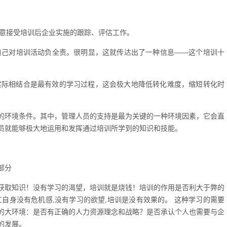
愿意接受培训后企业实施的跟踪、评估工作。
们自己对培训活动负全责。很明显，这就传达出了一种信息——这个培训十
作实际相结合是最有效的学习过程，这会极大地降低转化难度，缩短转化时
。
的环境条件。其中，管理人员的支持是最为关键的一种环境因素，它会直
员就能够极大地运用和发挥通过培训所学到的知识和技能。
部分
获取知识！没有学习的渴望，培训就是烧钱！培训的作用是否利大于弊的
自身没有危机感,没有学习的欲望,培训是没有效果的。 这种学习的需要
的大环境：是否有正确的人力资源理念和战略？是否承认个人也需要与企
的发展。