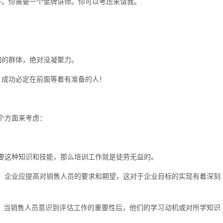
子。你需要一个金牌讲师。你可以考虑来请我。
围的群体，绝对没凝聚力。
，成功必定在前面等着有准备的人！
个方面来考虑：
要这种知识和技能，那么培训工作就是徒劳无益的。
。企业应提高对销售人员的要求和期望，这对于企业目标的实现有着深刻
上，当销售人员意识到评估工作的重要性后，他们的学习动机或对所学知识