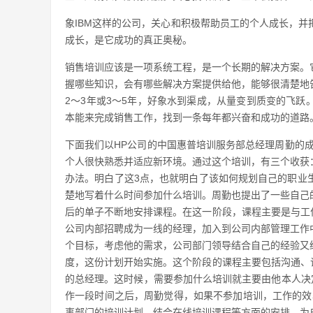
象IBM这样的公司，关心和积极帮助员工的个人成长，
成长，是它成功的真正奥秘。
销售培训应该是一项系统工程，是一个长期的解决方案。
握哪些知识，会有哪些解决方案提供给他，能够很清楚地
2～3年或3～5年，好象水到渠成，从量变到质变的飞
本能来完成销售工作，找到一条每年都兴奋和成功的道路
下面我们以HP公司的中国惠普培训服务部总经理周勤的成
个人很快熟悉并适应新环境。通过这个培训，有三个收获
办法。明白了这3点，也就明白了该如何规划自己的职业
楚地写着什么时间参加什么培训。周勤也提出了一些自己
后的单子不断地安排课程。在这一阶段，课程主要是与工
公司内部招聘成为一线的经理，加入到公司内部管理工作
个目标，考虑他的需求，公司部门领导结合自己的经验又
度，这份计划开始实施。这个阶段的课程主要包括沟通、
的总经理。这时候，需要参加什么培训就主要由他本人决定
作一段时间之后，周勤觉得，如果不参加培训，工作的效
事部门的培训计划，结合在线培训课程等方面的安排，为