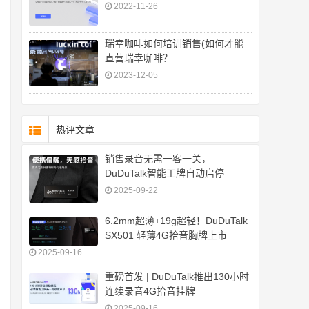
2022-11-26
瑞幸咖啡如何培训销售(如何才能
直营瑞幸咖啡？
2023-12-05
热评文章
销售录音无需一客一关，
DuDuTalk智能工牌自动启停
2025-09-22
6.2mm超薄+19g超轻！DuDuTalk
SX501 轻薄4G拾音胸牌上市
2025-09-16
重磅首发 | DuDuTalk推出130小时
连续录音4G拾音挂牌
2025-09-16