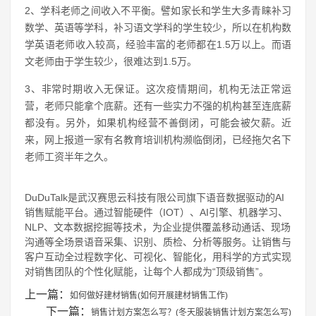
2、学科老师之间收入不平衡。譬如家长和学生大多青睐补习
数学、英语等学科，补习语文学科的学生较少，所以在机构数
学英语老师收入较高，经验丰富的老师都在1.5万以上。而语
文老师由于学生较少，很难达到1.5万。
3、非常时期收入无保证。这次疫情期间，机构无法正常运
营，老师只能拿个底薪。还有一些实力不强的机构甚至连底薪
都没有。另外，如果机构经营不善倒闭，可能会被欠薪。近
来，网上报道一家有名教育培训机构濒临倒闭，已经拖欠名下
老师工资半年之久。
DuDuTalk是武汉赛思云科技有限公司旗下语音数据驱动的AI
销售赋能平台。通过智能硬件（IOT）、AI引擎、机器学习、
NLP、文本数据挖掘等技术，为企业提供覆盖移动通话、现场
沟通等全场景语音采集、识别、质检、分析等服务。让销售与
客户互动全过程数字化、可视化、智能化，用科学的方式实现
对销售团队的个性化赋能，让每个人都成为“顶级销售”。
上一篇：
如何做好建材销售(如何开展建材销售工作)
下一篇：
销售计划方案怎么写？(冬天服装销售计划方案怎么写)