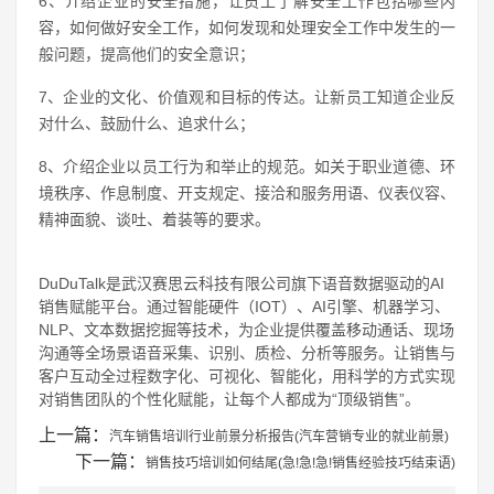
6、介绍企业的安全措施，让员工了解安全工作包括哪些内
容，如何做好安全工作，如何发现和处理安全工作中发生的一
般问题，提高他们的安全意识；
7、企业的文化、价值观和目标的传达。让新员工知道企业反
对什么、鼓励什么、追求什么；
8、介绍企业以员工行为和举止的规范。如关于职业道德、环
境秩序、作息制度、开支规定、接洽和服务用语、仪表仪容、
精神面貌、谈吐、着装等的要求。
DuDuTalk是武汉赛思云科技有限公司旗下语音数据驱动的AI
销售赋能平台。通过智能硬件（IOT）、AI引擎、机器学习、
NLP、文本数据挖掘等技术，为企业提供覆盖移动通话、现场
沟通等全场景语音采集、识别、质检、分析等服务。让销售与
客户互动全过程数字化、可视化、智能化，用科学的方式实现
对销售团队的个性化赋能，让每个人都成为“顶级销售”。
上一篇：
汽车销售培训行业前景分析报告(汽车营销专业的就业前景)
下一篇：
销售技巧培训如何结尾(急!急!急!销售经验技巧结束语)