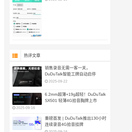
热评文章
销售录音无需一客一关，
DuDuTalk智能工牌自动启停
2025-09-22
6.2mm超薄+19g超轻！DuDuTalk
SX501 轻薄4G拾音胸牌上市
2025-09-16
重磅首发 | DuDuTalk推出130小时
连续录音4G拾音挂牌
2025-09-16