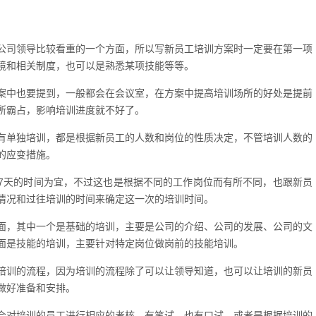
公司领导比较看重的一个方面，所以写新员工培训方案时一定要在第一项
境和相关制度，也可以是熟悉某项技能等等。
案中也要提到，一般都会在会议室，在方案中提高培训场所的好处是提前
所霸占，影响培训进度就不好了。
有单独培训，都是根据新员工的人数和岗位的性质决定，不管培训人数的
的应变措施。
-7天的时间为宜，不过这也是根据不同的工作岗位而有所不同，也跟新员
情况和过往培训的时间来确定这一次的培训时间。
面，其中一个是基础的培训，主要是公司的介绍、公司的发展、公司的文
面是技能的培训，主要针对特定岗位做岗前的技能培训。
培训的流程，因为培训的流程除了可以让领导知道，也可以让培训的新员
做好准备和安排。
会对培训的员工进行相应的考核，有笔试，也有口试，或者是根据培训的