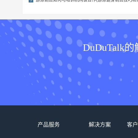
5
DuDuTa
产品服务
解决方案
客户