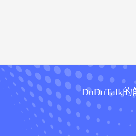
DuDuTa