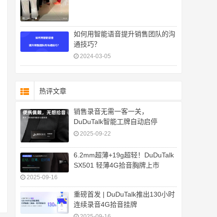
如何用智能语音提升销售团队的沟
通技巧？
2024-03-05
热评文章
销售录音无需一客一关，
DuDuTalk智能工牌自动启停
2025-09-22
6.2mm超薄+19g超轻！DuDuTalk
SX501 轻薄4G拾音胸牌上市
2025-09-16
重磅首发 | DuDuTalk推出130小时
连续录音4G拾音挂牌
2025-09-16