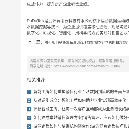
成战斗力，提升房产企业销售业绩。
DuDuTalk是武汉赛思云科技有限公司旗下语音数据驱动
本数据挖掘等技术，为企业提供覆盖移动通话、现场沟通
数字化、可视化、智能化，用科学的方式实现对销售团队的
上一篇：
餐厅如何销售菜品酒训管理教案(餐饮经营思路和方案？
内容来源为互联网收集，如有侵犯您的权益，请联系客服删除。
转载注明出处：
https://www.dudutalk.com/remen/2512.html
相关推荐
智能工牌如何重塑销售行业？从数据到策略的全面革
1
从对话到成交：智能工牌如何助力企业实现高效转化
2
揭秘智能工牌：让每一次客户互动都成为业务增长的
3
如何达成卓越销售管理方案(销售管理，应该如何做好
4
游泳销售如何与培训机构谈合作(游泳健身销售技巧和
5