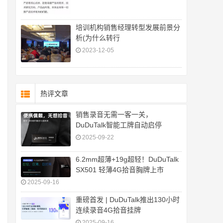
培训机构销售经理转型发展前景分
析(为什么转行
2023-12-05
热评文章
销售录音无需一客一关，
DuDuTalk智能工牌自动启停
2025-09-22
6.2mm超薄+19g超轻！DuDuTalk
SX501 轻薄4G拾音胸牌上市
2025-09-16
重磅首发 | DuDuTalk推出130小时
连续录音4G拾音挂牌
2025-09-16