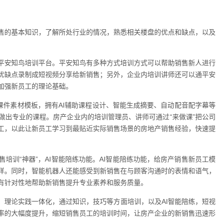
售的基本知识，了解所处行业的情况，熟悉相关楼盘的优点和缺点，以及
平安知鸟培训平台。平安知鸟有多种方式培训方式可以帮助销售新人进行
优缺点录制成短视频分享给新销售；另外，企业内培训讲师还可以通平安
加强新员工的理论基础。
课件素材模板，拥有AI辅助课程设计、智能生成摘要、自动配音配字幕等
做出专业的课程。房产企业内的培训管理员、讲师可通过“来做课”把公司
工，以此让新员工学习到最贴近实际销售场景的房地产销售经验，快速提
培训“神器”，AI智能陪练功能。AI智能陪练功能，给房产销售新员工模
样。同时，智能机器人还能感受到新销售在与顾客沟通时的表情和语气，
有针对性地帮助新销售提升专业素养和服务质量。
，理论实践一体化，通过知识，技巧等方面培训，以及AI智能陪练，短视
率的大幅度提升，缩短销售员工的培训时间，让房产企业的新销售迅速形