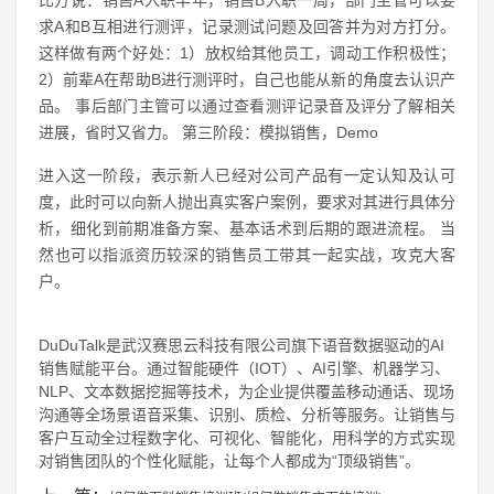
求A和B互相进行测评，记录测试问题及回答并为对方打分。
这样做有两个好处：1）放权给其他员工，调动工作积极性；
2）前辈A在帮助B进行测评时，自己也能从新的角度去认识产
品。 事后部门主管可以通过查看测评记录音及评分了解相关
进展，省时又省力。 第三阶段：模拟销售，Demo
进入这一阶段，表示新人已经对公司产品有一定认知及认可
度，此时可以向新人抛出真实客户案例，要求对其进行具体分
析，细化到前期准备方案、基本话术到后期的跟进流程。 当
然也可以指派资历较深的销售员工带其一起实战，攻克大客
户。
DuDuTalk是武汉赛思云科技有限公司旗下语音数据驱动的AI
销售赋能平台。通过智能硬件（IOT）、AI引擎、机器学习、
NLP、文本数据挖掘等技术，为企业提供覆盖移动通话、现场
沟通等全场景语音采集、识别、质检、分析等服务。让销售与
客户互动全过程数字化、可视化、智能化，用科学的方式实现
对销售团队的个性化赋能，让每个人都成为“顶级销售”。