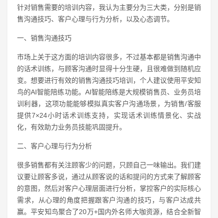
针对销售需要的培训内容，我认为主要分为三大类，分别是销
售沟通技巧、客户心理与行为分析，以及心态调节。
一、销售沟通技巧
市场上关于这方面的培训内容很多，不过基本都是销售沟通中
的话术训练，与顾客沟通时显得十分生硬，且很难做到随机应
变。想要进行有效的销售沟通技巧培训，个人建议使用平安知
鸟的AI智能陪练功能。AI智能陪练是大规模销售员、业务员培
训利器，这项功能能够模拟真实客户沟通场景，为销售/客服
提供7×24小时话术训练支持，实现话术训练情景化、实战
化，有效助力业务员技能巩固提升。
二、客户心理与行为分析
很多销售都有关注顾客少的问题，只顾自己一味输出。我们建
议要让顾客多说，通过从顾客说的话和提问的方式来了解顾客
的意图，然后对客户心理层面进行分析，掌控客户的实际核心
需求，从心理的角度把握跟客户沟通的技巧，与客户达成共
赢。平安知鸟聚合了20万+国内外名师大咖资源，结合全新智