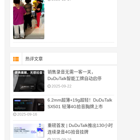
热评文章
销售录音无需一客一关，
DuDuTalk智能工牌自动启停
2025-09-22
6.2mm超薄+19g超轻！DuDuTalk
SX501 轻薄4G拾音胸牌上市
2025-09-16
重磅首发 | DuDuTalk推出130小时
连续录音4G拾音挂牌
2025-09-16