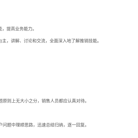
能，提高业务能力。
等为主，讲解、讨论和交流，全面深入地了解推销技能。
题原则上无大小之分，销售人员都应认真对待。
户问题中理顺思路，迅速总结归纳，逐一回复。