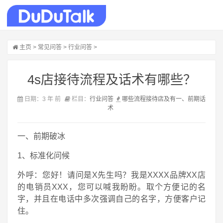
主页
>
常见问答
>
行业问答
>
4s店接待流程及话术有哪些？
日期：3 年 前
栏目：
行业问答
哪些
流程
接待
店
及
有
一
、
前期
话
术
一、前期破冰
1、标准化问候
外呼：您好！请问是X先生吗？我是XXXX品牌XX店
的电销员XXX，您可以喊我盼盼。取个方便记的名
字，并且在电话中多次强调自己的名字，方便客户记
住。