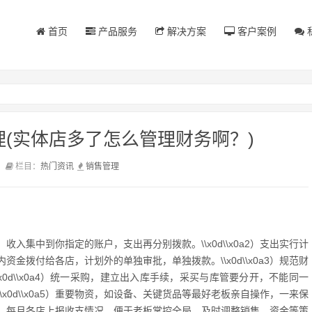
首页
产品服务
解决方案
客户案例
(实体店多了怎么管理财务啊？)
前
栏目：
热门资讯
销售
管理
要，收入集中到你指定的账户，支出再分别拨款。\\x0d\\x0a2）支出实行计
拨付给各店，计划外的单独审批，单独拨款。\\x0d\\x0a3）规范财
0d\\x0a4）统一采购，建立出入库手续，采买与库管要分开，不能同一
0d\\x0a5）重要物资，如设备、关键货品等最好老板亲自操作，一来保
0a6）每月各店上报收支情况，便于老板掌控全局，及时调整销售、资金等策