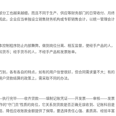
部分工也越来越细，而且不同于生产、供应等财务部门的日常收付、月终
因此，企业应当单独设立销售财务机构或专职销售会计，以统一管理会计
本控制程序防止内部舞弊。做到岗位分离、相互监督，使经手产品的人，
和货币；经手货币的人，不经手产品和发票账单。
万别，各有各自的特点，如有的用户信誉很好，但合同需求量不大；有的
用户贷款结算的政策上，需采取不同的办法。
—执行完毕——收齐贷款——填制记账凭证——开发票——审核——发票
作的“守门员”性质的岗位，它关系到货款是否正确无误收到、记账科目是
现、降低应收账款金额提供了保障，要选择责任心强、素质高、经验丰富