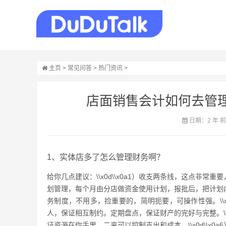
主页
>
常见问答
>
热门资讯
>
店面销售会计如何去管理
日期：2 年 
1、实体店多了怎么管理财务啊？
给你几点建议：\\x0d\\x0a1）收支两条线，这点非常重
划管理，每个月由分店做资金使用计划，报批后，把计划内资金
务制度，不用多，捡重要的，简明扼要，可操作性强。\\x
人，保证相互制约。定期盘点，保证财产的完好与完整。\\x
证资源在你手里，二来可以控制支出和成本。\\x0d\\x