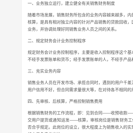
一、业务独立运行，建立健全有关销售财务制度
随着市场发展，销售财务所包含的业务内容越来越多，内
核算，是具有相对独立内容的针对产品销售的贷款回收，
业务，并协调处理好同销售业务人员之间的关系。
二、规定财务会计业务控制程序
规定财务会计业务控制程序，主要是收入控制程序这个基
不经手发票账单和货币；经手发票账单的人，不经手产品
三、充实业务内容
销售业务人员在开发市场、承揽合同时，遇到的用户千差
用户信用不好，但合同需求量很大等，在对待各不相同的
四、先审核、后核算，严格控制销售费用
根据销售财务的工作流程，即：见到合同——收预收款—
交用户提货或通知运发——核算，审核岗位是销售财务工
否合乎规定。此岗位的设立，很大程度上为销售收入的实