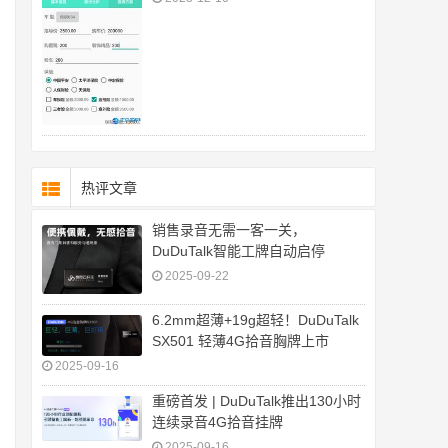
热评文章
销售录音无需一客一关，
DuDuTalk智能工牌自动启停
2025-09-22
6.2mm超薄+19g超轻！DuDuTalk
SX501 轻薄4G拾音胸牌上市
2025-09-16
重磅首发 | DuDuTalk推出130小时
连续录音4G拾音挂牌
2025-09-16