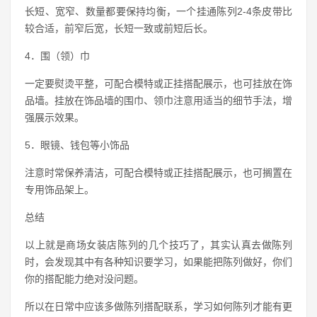
长短、宽窄、数量都要保持均衡，一个挂通陈列2-4条皮带比
较合适，前窄后宽，长短一致或前短后长。
4．围（领）巾
一定要熨烫平整，可配合模特或正挂搭配展示，也可挂放在饰
品墙。挂放在饰品墙的围巾、领巾注意用适当的细节手法，增
强展示效果。
5．眼镜、钱包等小饰品
注意时常保养清洁，可配合模特或正挂搭配展示，也可搁置在
专用饰品架上。
总结
以上就是商场女装店陈列的几个技巧了，其实认真去做陈列
时，会发现其中有各种知识要学习，如果能把陈列做好，你们
你的搭配能力绝对没问题。
所以在日常中应该多做陈列搭配联系，学习如何陈列才能有更