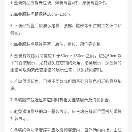
1.叠装商品应拆去包装，薄装每叠4件，厚装每叠3件。
2.每叠服装间距保持10cm~13cm。
3.下装经折叠后应展示尾袋、腰部、胯部等部位的工艺细节和
特征。
4.每叠服装需基线平直，肩位、襟位、褶位等齐整。
5.叠装有效陈列高度应介于60cm~180cm之间，避免60cm以
下的叠装展示，尤其避免在店铺的死角、暗角展示，深色调的
服装可以频繁改变服装的展示位置，以免避免滞销。
6.若缺货或断色，可找不同款式但同系列且颜色相近的货品垫
底。
7.叠装服饰就近位置应同时有相关挂装展示及海报配合。
8.避免滞销货品的单一叠装展示，应考虑在就近位置搭配重复
挂装展示。
9.叠装的色块渐变序列应依据顾客流向，自外场向内场、由浅