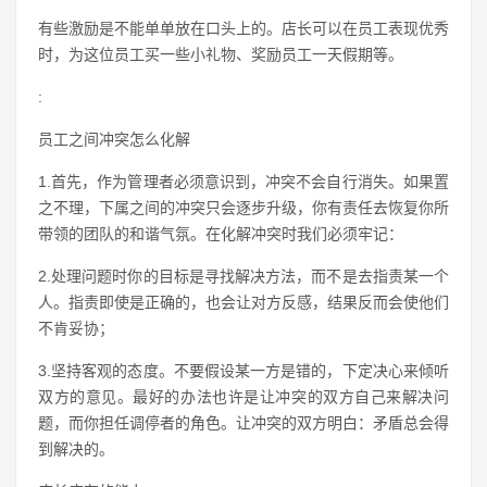
有些激励是不能单单放在口头上的。店长可以在员工表现优秀
时，为这位员工买一些小礼物、奖励员工一天假期等。
:
员工之间冲突怎么化解
1.首先，作为管理者必须意识到，冲突不会自行消失。如果置
之不理，下属之间的冲突只会逐步升级，你有责任去恢复你所
带领的团队的和谐气氛。在化解冲突时我们必须牢记：
2.处理问题时你的目标是寻找解决方法，而不是去指责某一个
人。指责即使是正确的，也会让对方反感，结果反而会使他们
不肯妥协；
3.坚持客观的态度。不要假设某一方是错的，下定决心来倾听
双方的意见。最好的办法也许是让冲突的双方自己来解决问
题，而你担任调停者的角色。让冲突的双方明白：矛盾总会得
到解决的。