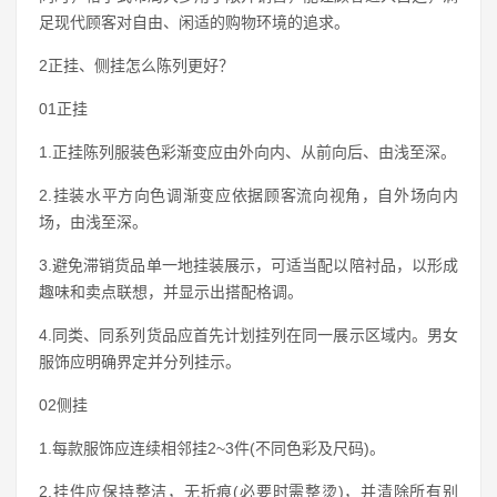
足现代顾客对自由、闲适的购物环境的追求。
2正挂、侧挂怎么陈列更好？
01正挂
1.正挂陈列服装色彩渐变应由外向内、从前向后、由浅至深。
2.挂装水平方向色调渐变应依据顾客流向视角，自外场向内
场，由浅至深。
3.避免滞销货品单一地挂装展示，可适当配以陪衬品，以形成
趣味和卖点联想，并显示出搭配格调。
4.同类、同系列货品应首先计划挂列在同一展示区域内。男女
服饰应明确界定并分列挂示。
02侧挂
1.每款服饰应连续相邻挂2~3件(不同色彩及尺码)。
2.挂件应保持整洁，无折痕(必要时需整烫)，并清除所有别