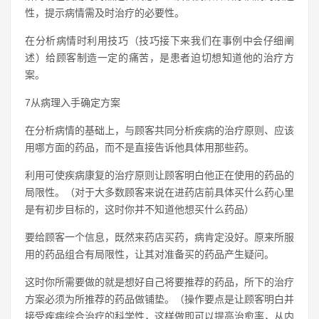
性，提示病情需及时治疗的必要性。
在分析病情时利用技巧（技巧接下来我们在事例中会仔细阐
述）给顾客制造一定的痛苦，是患者迫切想知道他的治疗方
案。
7从病理入手确定方案
在分析病情的基础上，与顾客共同分析疾病的治疗原则、应该
用哪方面的药品，而不是直接告诉他具体用那些药。
利用可使疾病康复的治疗原则让顾客明白他正在使用的药品的
局限性。（对于大多数顾客来说在进药店前具体买什么药心里
是有初步目标的，这时你并不知道他想买什么药品）
要给顾客一个信息，既然来药店买药，病肯定没好。原来所服
用的药品组合有局限性，让其对准备买的药品产生疑问。
这时你所需要做的就是想好自己将要推荐的药品，所下的治疗
方案必须为所推荐的药品做铺垫。（操作要点是让顾客明白并
接受疾病综合治疗的科学性，这样做即可以提高治愈率，从内