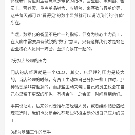
体现我们价值的主要点就是量化的指标，营业额、毛利额、会
员卡、营养素、重点单品销售、收银台、来客数与客单价等，
这些每天都可以“看得见”的数字显然就可以说明我们的“价值”
所在。
当然，数据化的衡量不是唯一的指标，但身为核心主力员工，
在大脑中需要具备敏锐的“数字”意识，只有这样我们才是站在
企业核心人员同一阵营，至少心是在一起的。
2分担店经理的压力
门店的店经理就是一个CEO，其实，店经理的压力是较大
的，当店经理的时候，有员工主动帮自己分担一些工作时，那
种感觉是非常惬意的，而那些主动来帮助自己的员工也会在自
己心里留下更深的印象，有机会时，总会第一时间想到他们。
事实也证明，后来公司要推荐店经理人员，或者组织储备店经
理竞选时，我们也总是会推荐那些积极主动分担自己压力的员
工。
3成为基础工作的高手