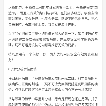
这些能力，有些员工可能本身就具备一部分，有些是需要“塑
造”的，而通过有效的培训与学习，在门店多经历，学会主动
面对困难，学会分担，也学会分享，就能不断优化自己，当机
会来临时，勇敢地走上去，舞台就是属于你的。
以下我们把创造可量化的价值更深入的讲一下，销售技巧的应
用必须建立在准确掌握顾客病情，并且以安全科学用药为基
础，切不可运用该技巧向顾客推荐无效的药品。
技巧运用有一个前提，即：为人类的用药安全有效负责和服
务！
6了解分析掌握病情
仔细询问病情，了解顾客病情发展的来龙去脉，科学合理的对
疾病做出正确的判断。（切不可应为卖药而随意判断顾客的病
情，必须站在顾客的角度本着治病救人的心态去分析病情）
从与顾客的谈话中掌握并分析出患者是否现在还在用药，并了
解对现在使用的药品是否满意。以及权衡顾客治疗疾病的紧迫