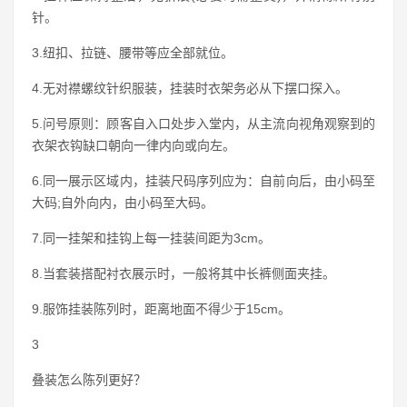
针。
3.纽扣、拉链、腰带等应全部就位。
4.无对襟螺纹针织服装，挂装时衣架务必从下摆口探入。
5.问号原则：顾客自入口处步入堂内，从主流向视角观察到的
衣架衣钩缺口朝向一律内向或向左。
6.同一展示区域内，挂装尺码序列应为：自前向后，由小码至
大码;自外向内，由小码至大码。
7.同一挂架和挂钩上每一挂装间距为3cm。
8.当套装搭配衬衣展示时，一般将其中长裤侧面夹挂。
9.服饰挂装陈列时，距离地面不得少于15cm。
3
叠装怎么陈列更好？