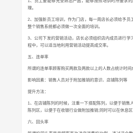
1、员工要能够完全熟悉产品，能够按照培训时所要求
理。
2、加强新员工培训，作为门店，每一周店长必须给予员
整个销售系统都必须做一次全面的培训。
3、公司下发的营销活动，店长必须组织店内成员进行学
程中，可以适当地利用营销活动提高成交率。
五、连单率
所谓的连单率顾客购买两款及两款以上的人数占统计时间
影响因素：销售人员对于附加推销的意识、店铺陈列等
提升方法：
1、在店铺陈列的时候，注重一下搭配陈列，以便于销售
陈列区，以便于在收银行业做附加推销;同时可以在休息
六、回头率