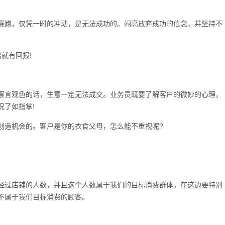
赛跑，仅凭一时的冲动，是无法成功的。闷高放弃成功的信念，并坚持不
就有回报!
察言观色的话，生意一定无法成交。业务员既要了解客户的微妙的心理，
况了如指掌!
创造机会的。客户是你的衣食父母，怎么能不重视呢?
经过店铺的人数，并且这个人数属于我们的目标消费群体。在这边要特别
不属于我们目标消费的顾客。