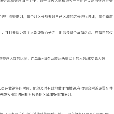
的服务流程做好销售工作，对于销售人员和顾客产生的异议能够很好地处
工进行简短培训，每个月区长都要对自己区域的店长进行培训，每个季度
习，并且要保证每个人都能够百分之百地清楚整个营销活动。在销售的过
成交总人数的比例，连单率=消费两款及两款以上的人数/成交总人数
人员在做销售的时候，能够及时有效地做附加推销;在收银台附近设置配件
区等顾客滞留时间相对较长的区域做好附加陈列。