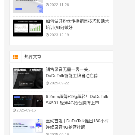
2022-11-26
如何做好粉丝传播销售技巧和话术
培训(如何做好
2023-12-19
热评文章
销售录音无需一客一关，
DuDuTalk智能工牌自动启停
2025-09-22
6.2mm超薄+19g超轻！DuDuTalk
SX501 轻薄4G拾音胸牌上市
2025-09-16
重磅首发 | DuDuTalk推出130小时
连续录音4G拾音挂牌
2025-09-16