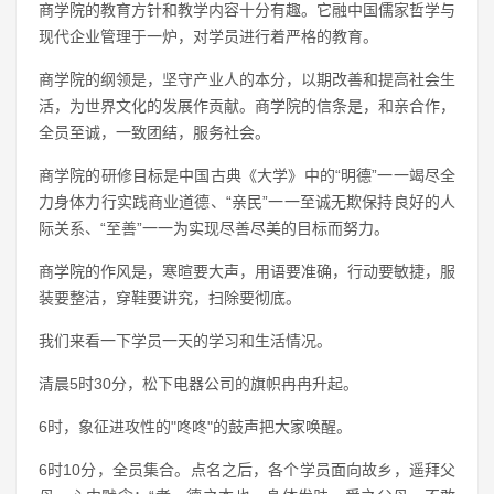
商学院的教育方针和教学内容十分有趣。它融中国儒家哲学与
现代企业管理于一炉，对学员进行着严格的教育。
商学院的纲领是，坚守产业人的本分，以期改善和提高社会生
活，为世界文化的发展作贡献。商学院的信条是，和亲合作，
全员至诚，一致团结，服务社会。
商学院的研修目标是中国古典《大学》中的“明德”一一竭尽全
力身体力行实践商业道德、“亲民”一一至诚无欺保持良好的人
际关系、“至善”一一为实现尽善尽美的目标而努力。
商学院的作风是，寒暄要大声，用语要准确，行动要敏捷，服
装要整洁，穿鞋要讲究，扫除要彻底。
我们来看一下学员一天的学习和生活情况。
清晨5时30分，松下电器公司的旗帜冉冉升起。
6时，象征进攻性的"咚咚"的鼓声把大家唤醒。
6时10分，全员集合。点名之后，各个学员面向故乡，遥拜父