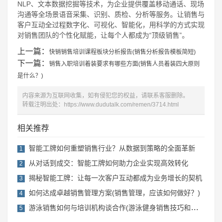
NLP、文本数据挖掘等技术，为企业提供覆盖移动通话、现场
沟通等全场景语音采集、识别、质检、分析等服务。让销售与
客户互动全过程数字化、可视化、智能化，用科学的方式实现
对销售团队的个性化赋能，让每个人都成为“顶级销售”。
上一篇：
快销销售培训课程板块分析报告(销售分析报告模板简短)
下一篇：
销售入职培训着装要求有哪些方面(销售人员着装四大原则
是什么？)
内容来源为互联网收集，如有侵犯您的权益，请联系客服删除。
转载注明出处：
https://www.dudutalk.com/remen/3714.html
相关推荐
智能工牌如何重塑销售行业？从数据到策略的全面革新
1
从对话到成交：智能工牌如何助力企业实现高效转化
2
揭秘智能工牌：让每一次客户互动都成为业务增长的契机
3
如何达成卓越销售管理方案(销售管理，应该如何做好？)
4
游泳销售如何与培训机构谈合作(游泳健身销售技巧和话术)
5