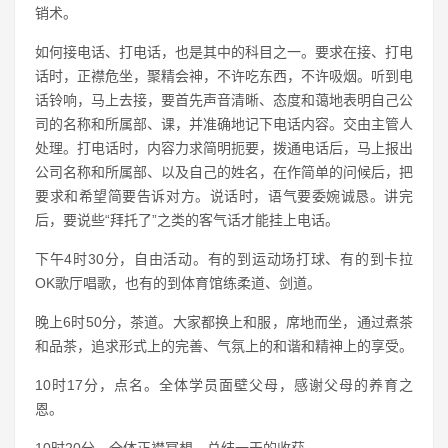
销术。
如何接电话、打电话，也是其中的科目之一。要求在接、打电
话时，正襟危坐，聚精会神，不许吃东西，不许吸烟。听到电
话铃响，马上去接，要首先声音清晰、态度和蔼地表明自己公
司的名称和所属部、课，并准确地记下电话内容。交由主管人
处理。打电话时，内容力求简明扼要，拨通电话后，马上报出
公司名称和所属部、以及自己的姓名，在作简单的问候后，把
要求和希望简要告诉对方。说话时，语气要委婉诚恳。讲完
后，要说些“拜托了”之类的客气话才能挂上电话。
下午4时30分，自由活动。有的到运动场打球、有的到卡拉
OK歌厅唱歌，也有的到体育馆练柔道、剑道。
晚上6时50分，茶道。大家都换上和服，席地而坐，通过煮茶
和品茶，追求形式上的完善、气氛上的和谐和精神上的享受。
10时17分，点名。全体学员面壁父母，感谢父母的养育之
恩。
10时20分，全体正襟冥想，总结一天的收获。