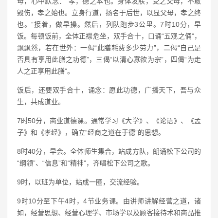
母，心中默念：“孝，德之本也。身体发肤，受之父母，不敢
毁伤，孝之始也。立身行道，扬名于后世，以显父母，孝之终
也。”接着，做早操。然后，列队跑步3公里。7时10分，早
饭。每顿饭前，全体正襟危坐，双手合十，口诵“五观之俑”，
飘飘然，若在世外：一偈“此膳耗费多少劳力”，二偈“自己是
否具有享用此膳之功德”，三偈“以清心寡欲为宗”，四偈“为走
人之正享用此膳”。
饭后，还要双手合十，诵念：愿此功德，广播天下，吾与众
生，共成道业。
7时50分，商业道德课。通常学习《大学》、《论语》、《孟
子》和《孝经》，确立“经商之道在于德”的思想。
8时40分，早会。全体师生集合，站成方队，朗诵松下公司的
“纲领”、“信息”和“精神”，齐唱松下公司之歌。
9时，以班为单位，站成一圈，交流经验。
9时10分至下午4时，4节业务课。由讲师讲解经营之道，诸
如，经营思想、经营心理学、市场学以及顾客接待术和商品推