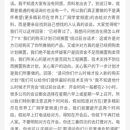
话。我不知道大家有没有同感，资料发出去了，别说订单，就
算是普通的电话询价也没有一个。所以我们真正要做的不是满
怀希望(更多精彩尽在世界工厂网学堂频道)的去给对方寄资
料，而是要亲自找到自己想找的人认真的谈谈。大家觉得呢?
我们可以这样回答：“已经寄过了，我想问问他消化得怎么样
了?”8.“我们的购买计划已经搁置”绕过前台话术：这或许是对
方已经购买了你所推销的产品，又或许对方真的是已经把购卖
计划搁置，我们绝不能去怀疑客户是因资金不足而搁置购卖项
目，我们所关心的是对方是否因为工程搁置、技术支持不到位
而搁置购卖计划，关心客户的动向，关心客户的下一步计划才
是我们所要做的。回答：“请问你们什么时候才投入新的购买
计划?我们可以给你们提供最好的技术支持”9.“我不知道他什
么时候才开完会”绕过前台话术：开会时间一般都在2-3小时，
很多公司的会议都会选择在星期六早上或星期一早上召开。所
以我们特别要注意这两个时间段，假如知道对方在(更多精彩
尽在世界工厂网学堂频道)开会，我们就要避开这两个时间
段，假如早上打电话给对方，得知在开会后，你就下午再打给
人家。不要明知对方在开会，你还三番四次的去打搅对方。电
话里，你也可以这样问一句“那请问你们公司里谁会知道呢”