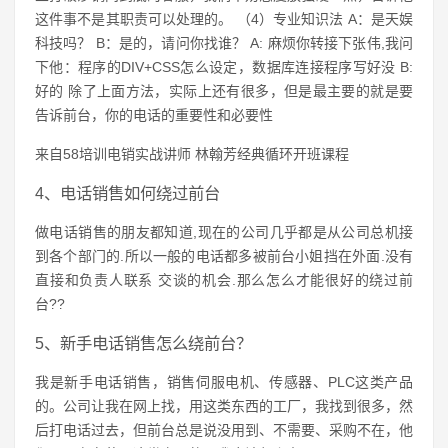
这件事不是其职责可以处理的。 （4）专业知识法 A：是天娱
科技吗？ B：是的，请问你找谁？ A: 麻烦你转接下张伟,我问
下他：程序的DIV+CSS怎么设定，数据库连接程序写好没 B:
好的 除了上面方法，实际上还有很多，但是最主要的就是要
告诉前台，你的电话的重要性和必要性
来自58培训电销实战讲师 林翰芳经典循环开班课程
4、电话销售如何绕过前台
做电话销售的朋友都知道,现在的公司几乎都是从公司总机接
到各个部门的.所以一般的电话都多被前台小姐挡在外面.没有
直接和负责人联系 交谈的机会.那么怎么才能很好的绕过前
台??
5、新手电话销售怎么绕前台？
我是新手电话销售，销售伺服电机、传感器、PLC这类产品
的。公司让我在网上找，用这类东西的工厂，我找到很多，然
后打电话过去，但前台总是说没用到、不需要、采购不在，他