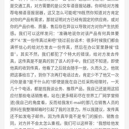
是交通工具，对方需要的是公交车语音报站器，你却给对方推
荐电梯语音报层器，这又怎么可能呢?B既然你知道对方肯定
对你的产品有需求，那就证明对方已经有固定的供应商，或对
你的产品价格、质量、售后存在异议以导致对方对你产生抗拒
感。我们可以这样发问：“准确地说你对该产品有何具体要
求?”4.“发一份传真过来吧!”绕过前台话术：很多时候我们都会
满怀信心的给对方发去一份传真，然后在办公室里静候“佳
音”，其实不然，我们都犯了个特大的错误，给对方发去传
真，这传真是不是真的到了该人的手中，我们还不知道，即使
他真的收到传真，他看了之后就会随手一放，久而久之，他就
把这事给忘了，到你下次再打电话过去，肯定少不了他又一次
问你是谁?是干什么的?即使是我在自己任采购经理时，一天
几十个电话，都是找我谈业务、推荐产品，我自己还是用这招
应付那些电话销售者。站在(更多精彩尽在世界工厂网学堂频
道)我自己的角度看，反而给我发E-mail的那几位销售人员的
资料在我整理邮箱时引起了我的注意力。所以我建议，发传真
还不如发电子邮件。因为传真毕竟不是专门的报价、销售合
同，对方并不会太怎么重视。我们可以这样答：“我想给他发