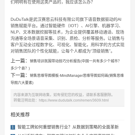
们明明有在使用这类产品的，我应该怎么办？
DuDuTalk是武汉赛思云科技有限公司旗下语音数据驱动的AI
销售赋能平台。通过智能硬件（IOT）、AI引擎、机器学习、
NLP、文本数据挖掘等技术，为企业提供覆盖移动通话、现场
沟通等全场景语音采集、识别、质检、分析等服务。让销售与
客户互动全过程数字化、可视化、智能化，用科学的方式实现
对销售团队的个性化赋能，让每个人都成为“顶级销售”。
上一篇：
销售培训氛围带动技巧分析报告(中国一共有多少个城市？
多少个县？)
下一篇：
销售思维导图模板-MindManager思维导图如何画(销售思维
导图六大要素)
内容来源为互联网收集，如有侵犯您的权益，请联系客服删除。
转载注明出处：
https://www.dudutalk.com/remen/3609.html
相关推荐
智能工牌如何重塑销售行业？从数据到策略的全面革新
1