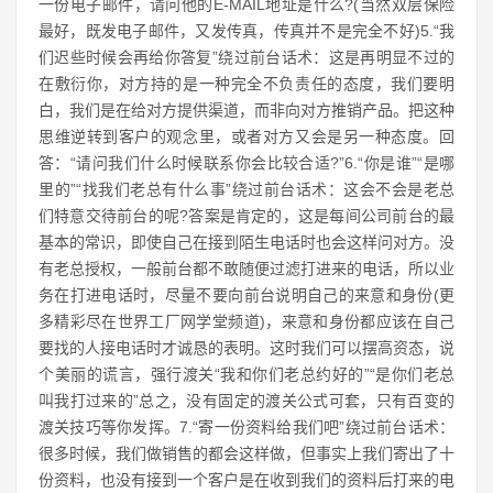
一份电子邮件，请问他的E-MAIL地址是什么?(当然双层保险
最好，既发电子邮件，又发传真，传真并不是完全不好)5.“我
们迟些时候会再给你答复”绕过前台话术：这是再明显不过的
在敷衍你，对方持的是一种完全不负责任的态度，我们要明
白，我们是在给对方提供渠道，而非向对方推销产品。把这种
思维逆转到客户的观念里，或者对方又会是另一种态度。回
答：“请问我们什么时候联系你会比较合适?”6.“你是谁”“是哪
里的”“找我们老总有什么事”绕过前台话术：这会不会是老总
们特意交待前台的呢?答案是肯定的，这是每间公司前台的最
基本的常识，即使自己在接到陌生电话时也会这样问对方。没
有老总授权，一般前台都不敢随便过滤打进来的电话，所以业
务在打进电话时，尽量不要向前台说明自己的来意和身份(更
多精彩尽在世界工厂网学堂频道)，来意和身份都应该在自己
要找的人接电话时才诚恳的表明。这时我们可以摆高资态，说
个美丽的谎言，强行渡关“我和你们老总约好的”“是你们老总
叫我打过来的”总之，没有固定的渡关公式可套，只有百变的
渡关技巧等你发挥。7.“寄一份资料给我们吧”绕过前台话术：
很多时候，我们做销售的都会这样做，但事实上我们寄出了十
份资料，也没有接到一个客户是在收到我们的资料后打来的电