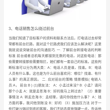
3、电话销售怎么绕过前台
当我们知道了目标客户的资料和联系方法后，打电话过去却常
常都有前台拦路，面对这个拦路虎我们应该怎么解决呢？这里
我就说说突破前台的沟通技巧. 一. 了解前台转接电话的判断
标准 前台或者总机每天都接到无数的电话，对这些电话：那
些需要转接那些需要阻拦，她们都有一套自己的标准。这些判
断标准可以分为两大类：A：电话人员是谁，找谁。B：电话
人员有什么事。这也是为什么前台喜欢问：哪位？找谁、有什
么事？的真正原因。 二. 应对前台的策略 情景模拟( 电销人
员:A， 前台:B ) (1)朋友法： A：小孟过来没? B: 小孟？请问
那个小孟 A：就是孟苍海 B：好的我马上转过去？ （2）重要
事情法 A: 转孟沧海 B：孟经理，请问你找他什么事？ A：钱
方面的事，我问他到账没 B：好的 （3）施加压力法 对于一
些打破沙锅问到底的客服，我们不妨态度放强硬一点，告诉他