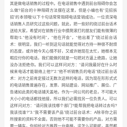
其是做电话销售的过程中。在电话销售中遇到前台阻碍你会怎
么做?前台的十种阻碍方法摆在这里，但是小编也有“见招拆
招”的本领哦!以下十句话常常阻碍电话营销成功，一位资深电
话销售人员研究过这些问题，就此，把一些好的绕过前台话术
送给大家，希望对在销售行业中摸爬滚打的朋友们能有微薄的
帮助!1.“他没有时间”，“他在开会”，“他出差了”绕过前台话
术：很明显，我们一听到这句话就能觉得对方持一种很不耐烦
的态度，或许她今天心情不好，又或许她现在太忙，她根本无
暇应付你的电话，我们能做的就是一句把对方逼上绝路，让她
没办法拒绝你。我们可以这样问对方：“请问我最好在什么时
候来电话才能联络上他?”2.“他不听销售员的电话”绕过前台话
术：对方之前肯定接过无数次这样的电话，因为现在形形式式
的电话销售普遍存在，发票、网站建设、网站推广、展位、广
告诸如此类的电话铺天盖地，作为一间公司的老总，不可能大
大小小的电话都找他接，所以我们必需找另一位负责人。可以
这样问对方：“请问我该找哪个部门?能帮我把电话转过去吗?
我该找谁?”3.“我不需要该产品”绕过前台话术：A除非你之前
所搜索的资料不全面，否则他不可能不需要你的产品，对方需
要一辆车，你却给对方推荐一台电梯，这怎么可能呢，虽然都