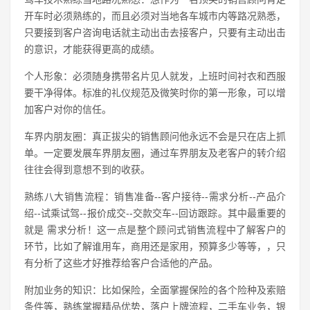
开车时必须熟练的，而且必须对当地各车城市内等路况熟悉，
只要接到客户咨询电话就主动出击去接客户，只要有主动出击
的意识，才能获得更高的成绩。
个人形象：必须随身携带名片见人就发，上班时间衬衣和西服
要干净得体。标准的礼仪规范及微笑时你的第一形象，可以增
加客户对你的信任。
车界内朋友圈：真正拔尖的销售顾问他永远不会是只在店上抓
单。一定要发展车界朋友圈，通过车界朋友及老客户的转介绍
往往会得到意想不到的收获。
熟练八大销售流程：销售准备--客户接待--需求分析--产品介
绍--试乘试驾--报价成交--交款交车--回访跟踪。其中最重要的
就是 需求分析！这一点是整个顾问式销售流程中了解客户的
环节，比如了解谁用车，商用还是家用，预算多少等等，，只
有分析了这些才好推荐给客户合适他的产品。
附加业务的知识：比如保险，全面掌握保险的各个险种及索赔
条件等，熟练掌握精品优势，落户上牌流程，二手车业务，银