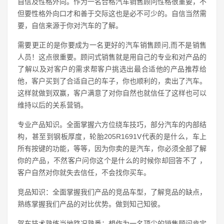
自信及性格外向。作为一名合格汽车销售顾问性格很重要，不
但要性格外向口才和善于交际这也是必不可少的。自信当然需
要，自信来源于你对汽车的了解。
需要更正的是你要成为一名更好的汽车销售顾问,而不是销售
人员！这点很重要。顾问式销售就是用自己的专业和对产品的
了解以及对客户的需求帮客户挑选出最合适他的产品推荐给
他，客户买到了合适自己的车子，你也顺利的，卖出了汽车。
这样就做到双赢，客户满意了对你自然也就信任了这样也可以
维持以后的关系营销。
专业产品知识。全面掌握六方位绕车技巧，部分汽车的内部结
构，甚至到钢板厚度，轮胎205R1691V代表的是什么，车上
所有按键的功能，等等，因为你卖的是汽车，你必须全部了解
你的产品，不然客户问你这个是什么的时候你却回答不了 ，
客户自然对你就失去信任，不会找你买车。
竞品知识：全面掌握我们产品的竞品车型，了解竞品的缺点，
熟练掌握我们产品的对比优势。做到知己知彼。
驾车技术熟练当地路况熟悉：想作为一名顶尖的销售顾问肯定