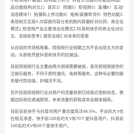
小视频用户画像2.结构层分析3）抖音火山版的功能结构图产
品功能结构对比1）首页2）同城5）短视频5）直播6）互动/
消息模块7）拍摄和上传功能8）电商/直播带货9）特色功能3.
表现和交互层4.内容层内容分发机制内容偏好对比四、商业化
模式1.短视频产品主要商业化模式2.抖音和快手的商业化对比
五、总结和思考1.报告总结2.对未来的思索
从目前的市场格局看，短视频行业短期之内不会出现太大的变
动，头部依然是抖音和快手的拉锯战。
目前短视频行业主要由两大困境需要破局，首先短视频提供的
泛娱乐服务，不同于即时通讯、电商等服务，这种非必要的服
务替代性较强，护城河不深。
另外目前短视频行业对用户的流量收割已经接近饱和状态，根
据边际效应递减原则，未来流量的获取成本会越来越高。
目前目前快手与抖音的用户重合度高达46.5%，平台的大V也
在相互渗透，快手前100名的大V有70个是抖音用户，抖音前
100名的大V有50个是快手用户。