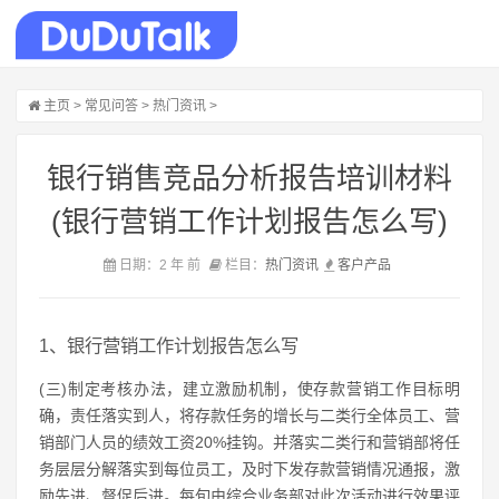
主页
>
常见问答
>
热门资讯
>
银行销售竞品分析报告培训材料
(银行营销工作计划报告怎么写)
日期：2 年 前
栏目：
热门资讯
客户
产品
1、银行营销工作计划报告怎么写
(三)制定考核办法，建立激励机制，使存款营销工作目标明
确，责任落实到人，将存款任务的增长与二类行全体员工、营
销部门人员的绩效工资20%挂钩。并落实二类行和营销部将任
务层层分解落实到每位员工，及时下发存款营销情况通报，激
励先进、督促后进。每旬由综合业务部对此次活动进行效果评