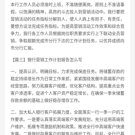
本行工作人员必须准时上班，不准随便离岗，原则上不准请事
假，以饱满的精神，高昂的斗志投入到营销活动中。我行要把
营销活动的任务指标分解到人，使人人肩上有担子、有责任，
要想方设法完成任务指标。为提高营销活动工作效率和综合竞
争力，我行各工作人员根据岗位职责要求实行上下联动全员营
销，争取超额完成市分行下达的工作计划任务，以优异成绩向
市分行汇报。
【篇三】银行营销工作计划报告怎么写
一、提高认识，明确目标，力求完成保底任务。将储蓄存款的
稳定持续增长作为日常工作来抓，紧紧围绕发展中高端客户的
经营思路，努力拓展客户规模，优化客户结构，提高重点业务
客户渗透率，促进个人客户资产稳定增长，在确保一季末储蓄
存款余额的基础上做好稳存增存工作。
二、加大私人银行客户拓展力度，全面落实一行一季一户的工
作要求。一是要认真落实高端客户发展规划，充分运用高端客
户维护、拓展专项激励机制和政策，推进全行中高端客户快速
发展。二是做好存量客户的服务与维护工作。目前，全行已基