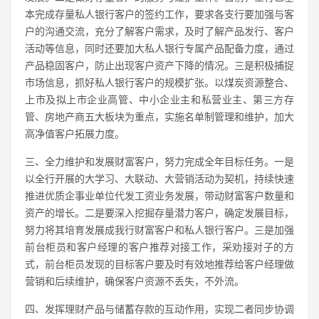
本完成存量私人银行客户的签约工作，要求各支行要加强与客
户的沟通交流，充分了解客户需求，及时了解产品发行、客户
活动等信息，同时还要加大私人银行专属产品配备力度，通过
产品稳固客户，防止出现客户资产下降的情况。三是积极捕捉
市场信息，抓好私人银行客户的规模扩张。以煤炭资源整合、
上市及拟上市企业高管、中小企业主和私营业主、第三方存
管、房地产商五大板块为重点，实施名单制管理和维护，加大
高净值客户拓展力度。
三、全力维护和发展财富客户，努力完成全年目标任务。一是
以全行开展的大学习、大联动、大营销活动为契机，持续快速
推进优质企事业单位代发工资业务发展，带动财富客户数量和
资产的增长。二是要深入挖掘存量潜力客户，确定发展目标，
努力将其培育发展成我行财富客户和私人银行客户。三是加强
前台柜员和客户经理的客户推荐对接工作，采劝接对子的方
式，前台柜员发现的目标客户要及时有效地推荐给客户经理做
营销和后续维护，确保客户资源不丢失，不外流。
四、发挥理财产品与储蓄存款的互动作用，实现二者同步协调