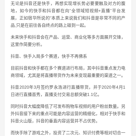
无论是抖音还是快手，再想实现增长势必要要触及对方的腹
地，如今的快手和抖音都在向“全领域短视频+直播”平台发
展，正如宿华所说的“本质上来说我们和抖音是非常不同的产
品,只是在前往各自终点的路上碰到一起。
未来快手和抖音会在产品、运营、商业化等多方面展开交锋，
这里作简要分析。
抖音、快手入局多个赛道，快手不再佛系
目前抖音和快手都在多个赛道进行布局，其中抖音重点发力电
商领域，尤其是将直播带货作为未来变现最重要的渠道之一。
抖音2020年3月签约罗永浩进行直播带货，并于2020年4月1
日进行直播首秀，直播支付交易总额突破1.1亿。
同时抖音大幅度降低了可发布购物车视频的用户粉丝数量。另
外抖音接下来的重点可能是内容运营的精细化，相对于快手和
抖音火山版，抖音的垂直内容运营并不占优势。
而快手除了游戏之外，投资了二次元、知识付费等相对切合一