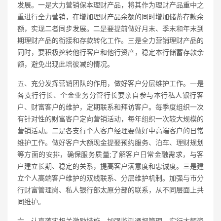
发展。一是大力营销保本理财产品，将其作为理财产品重中之
重进行全力营销，在增加理财产品余额的同时增加储蓄存款余
额，实现二者同步发展。二是要提前做好月末、季末和年末到
期理财产品的衔接和存款转化工作。三是全力营销理财产品的
同时，要积极挖转他行客户和他行资产，稳定本行储蓄存款余
额，避免出现此增彼减的情况。
五、充分发挥营销团队的作用，做好客户分层维护工作。一是
各支行行长、个金业务分管行长要亲自参与本行私人银行客
户、财富客户的维护，定期联系和拜访客户。每季度组织一次
有针对性的财富客户定向营销活动，每年组织一次较大规模的
营销活动。二是各支行个人客户经理要做好中高端客户的日常
维护工作。做好客户大额现金提娶预约服务、泊车、理财规划
等方面的安排，确保服务质量;了解客户日常金融需求，与客
户建立长期、稳定的关系，提高客户满意度和忠诚度。三是建
立个人高端客户维护的双线联系、分层维护机制。加强与市分
行财富管理岗、私人银行部太原分部的联系，从不同层面上共
同维护。