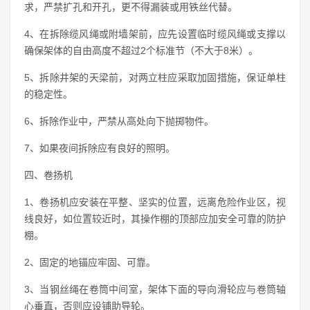
求，严禁扩孔和开孔，更不得漏装或用铁丝代替。
4、在拆除缆风绳或附墙架前，应先设置临时缆风绳或支撑以
确保架体的自由高度不超过2个标准节（不大于8米）。
5、拆除井架的天梁前，对两立柱应采取加固措施，保证单柱
的稳定性。
6、拆除作业中，严禁从高处向下抛掷物件。
7、如果夜间拆除应有良好的照明。
四、卷扬机
1、卷扬机应安装在平整、坚实的位置，远离危险作业区，视
线良好，如位置较近时，其操作棚的顶部应加安全可靠的防护
棚。
2、固定的地锚应牢固、可靠。
3、当钢丝绳在卷筒中间室，架体下面的导向滑轮应与卷筒轴
心垂直，否则应设铺助导轮。