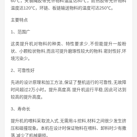
60℃，夹钢绳胶带允许物料温度达80℃，耐热胶带允许物料
温度达120℃，环链、板链输送物料的温度可达250℃。
主要特点
1、范围广
这类提升机对物料的种类、特性要求少,不但能提升一般粉
状、小颗粒状物料,而且可提升磨琢性较大的物料.密封性好,环
境污染少。
2、可靠性好
先进的设计原理和加工方法,保证了整机运行的可靠性,无故障
时间超过2万小时。提升高度高.提升机运行平稳,因此可达到
较高的提升高度。
3、寿命长
提升机的喂料采取流入式,无需用斗挖料,材料之间很少发生挤
压和碰撞现象。本机在设计时保证物料在喂料、卸料时少有撒
落,减少了机械磨损。