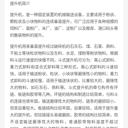
提升机简介
提升机，是一种固定装置的机械输送设备，主要适用于粉状、
颗粒状及小块物料的连续垂直提升，可广泛应用于各种规模的
饲料厂、面粉厂、米厂、油厂、淀粉厂以及粮库、港口码头等
的散装物料的提升。
提升机用来垂直提升经过破碎机的石灰石、煤、石膏、熟料、
干粘土等块粒状物料以及生料、水泥、煤粉等粉状物料。根据
料斗运行速度的快慢不同，斗式提升机可分为：离心式卸料、
重力式卸料和混合式卸料等三种形式。离心式卸料的斗速较
快，适用于输送粉状、粒状、小块状等磨琢性小的物料；重力
式卸料的斗速较慢，适用于输送块状的，比重较大的，磨琢性
大的物料，如石灰石、熟料等。斗式提升机的牵引构件有环
链、板链和胶带等几种。环链的结构和制造比较简单，与料斗
的连接也很牢固，输送磨琢性大的物料时，链条的磨损较小，
但其自重较大。板链结构比较牢固，自重较轻，适用于提升量
大的提升机，但铰接接头易被磨损，胶带的结构比较简单，但
不适宜输送磨琢性大的物料，普通胶带物料温度不超过