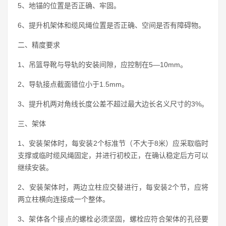
5、地锚的位置是否正确、牢固。
6、提升机架体和缆风绳位置是否正确、空间是否有障碍物。
二、精度要求
1、吊篮导靴与导轨的安装间隙，应控制在5—10mm。
2、导轨接点截面错位小于1.5mm。
3、提升机两对角线长度公差不超过最大边长名义尺寸的3%。
三、架体
1、安装架体时，每安装2个标准节（不大于8米）应采取临时
支撑或临时缆风绳固定，并进行初校正，在确认稳定后方可以
继续安装。
2、安装架体时，两边立柱应交替进行，每安装2个节，应将
两立柱横向连接成一个整体。
3、架体各个接点的螺栓必须坚固，螺栓应符合架体的孔径要