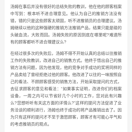
汤姆在事后并没有很好的总结失败的教训，他在他的顾客档案
中写到：根本听不进合理意见。他认为自己的推销方法没有
错，错的只是这些顾客太顽固，听不进推销员的合理建议。汤
姆继续以他的这种强硬的推销方法推销产品，结果只能是碰的
头破血流，大败而回。汤姆失败的原因到底在哪里呢?难道所
有的顾客都听不进合理建议么?
在经过很多次的失败后，汤姆不得不开始认真的总结以往推销
工作的失败教训，改进自己的销售方式。他终于悟出自己的推
销方法有问题，因为他发现，他的竞争对手成功的奖将同样的
产品卖给了曾经拒绝过他的顾客。他改进了以往的一味按照自
己的看法、不顾顾客感受的销售方法，开始采取提问的方式，
去征求顾客的意见和看法：“如果事实证明，改进你们的档案
设备，一周之内可以节省好几个小时的工作，您对此有兴趣
么?您想听听有关这方面的详情么?”这样的提问方法促进了业
务洽谈的顺利进行，汤姆也终于成功的将产品推销出去了。因
为只有这样的提问才不至于激怒顾客，顾客才有可能心平气和
的考虑推销员的观点。