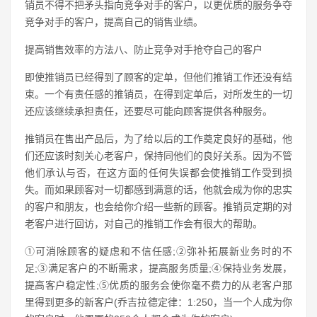
销员不得不把矛头指向竞争对手的客户，以更优质的服务争夺
竞争对手的客户，提高自己的销售业绩。
提高销售效率的方法八、防止竞争对手抢夺自己的客户
即使推销员已经得到了顾客的定单，但他们推销工作还没有结
束。一个有责任感的推销员，在得到定单后，对所发生的一切
还应该继续承担责任，还要尽可能向顾客提供各种服务。
推销员在售出产品后，为了给以后的工作奠定良好的基础，他
们还应该时刻关心老客户，保持同他们的良好关系。因为不管
他们承认与否，在这方面的任何失误都会使推销工作受到损
失。而如果顾客对一切都感到满意的话，他就会成为你的忠实
的客户和朋友，也会给你介绍一些新的顾客。推销员定期的对
老客户进行回访，对自己的推销工作会有很大的帮助。
①可消除顾客的疑虑和不信任感;②弥补拓展新业务时的不
足;③满足客户的不断需求，提高服务质量;④保持业务发展，
提高客户稳定性;⑤优质的服务会使你毫不费力的从老客户那
里得到更多的新客户(乔吉拉德定律：1:250，当一个人成为你