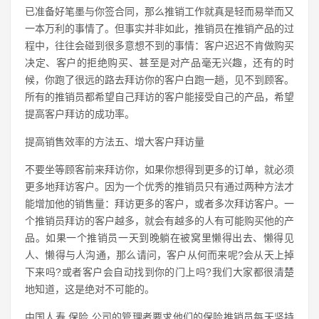
已准备好笔墨与你签合同，那么推销工作就真是轻而易举而又
一本万利的事情了。但事实并非如此，推销员在推销产品的过
程中，往往会碰到很多意想不到的事情：客户迟迟不肯做购买
决定、客户的拒绝购买、甚至是对产品毫无兴趣，还有的时
候，你跑了很远的路去拜访你的客户白跑一趟，见不到顾客。
所有的推销员都希望自己拜访的客户能接受自己的产品，希望
提高客户拜访的成功率。
提高销售效率的方法五、增大客户拜访量
不要坐等顾客前来拜访你，如果你想得到更多的订单，就必须
更多地拜访客户。因为一个优秀的推销员只有通过两种方法才
能增加他的销售量：拜访更多的客户，或者多次拜访客户。一
个推销员拜访的客户越多，就会有越多的人有可能购买他的产
品。如果一个推销员一天到晚躺在被窝里懒得出去、懒得见
人、懒得与人沟通，那么请问，客户从何而来呢?会从天上掉
下来吗?或者客户会自动找到你的门上吗?我们大家都很清楚
地知道，这是绝对不可能的。
中国人寿 保险 公司的管理者要求他们的保险推销员每天坚持