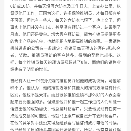
6访或10访。并每天填写六访本及工作日志，上交办公室，以
督促他们工作，正因为这样，许多保险推销员，才每日都有单
子可签，但也有一些人，每天的六访本也填了，也上交了，但
事实上他们并没有出去，甚至没有拜访过一个客户，结果到了
月底，他们还是零单。增大客户拜访量，能为推销员提供更多
的售出产品的机会，也就能相应地提高推销的效率。一家销售
机械设备的公司有一条规定：推销员每天拜访的客户超过6名
者，奖励。推销员拜访的客户越多，得到的奖励也越多。这
样，每个推销员每天的拜访量都超过了8位，而他们的销售业
绩也有了明显的增长。
曾经有人让一个特别优秀的推销员介绍他的成功诀窍，可他解
释不了。他认为：他的推销方法和其他人的推销方法没有什么
区别，他也不是天才。而且很多推销业绩不那么好的人表面看
起来要比他强的多。但熟悉他并和他一起工作过的人们却能一
语道出他的成功秘诀：他总爱拜访客户。只要他发现有任何一
点达成交易的可能性，他就马上乘车或自己开车去拜访客户。
在他的竞争对手还没来得及给顾客写信咨询或打电话的时候，
他已经到了目的地并与顾客开始洽谈了。所以，他常常是获得