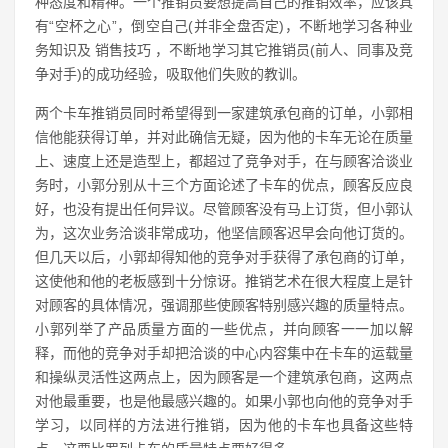
种态度和精神。一个推销员要想提高自己的推销效率，应该具
有“空杯之心”，倒空自己(并非全盘否定)，不断地学习各种业
务知识及 销售技巧 ，不断地学习其它推销员(前人、同事及竞
争对手)的成功经验，吸取他们失败的教训。
两个卡车推销员同时希望得到一家建筑承包商的订单，小郭相
信他能获得订单，并对此确信无疑，因为他的卡车无论在质量
上、速度上还是造型上，都超过了竞争对手，在与顾客洽谈业
务时，小郭分别从十三个方面论述了卡车的优点，顾客反应良
好，也没有提出任何异议。尽管顾客没有马上订货，但小郭认
为，这次业务洽谈非常成功，他坚信顾客迟早会向他订货的。
但几天以后，小郭却得知他的竞争对手获得了承包商的订单，
这使他和他的老板感到十分惊讶。推销艺术在很大程度上是针
对顾客的具体情况，强调那些使顾客特别感兴趣的质量特点。
小郭列举了产品质量方面的一些优点，并向顾客一一加以解
释，而他的竞争对手却把洽谈的中心内容集中在卡车的运载量
和操纵灵活性这两点上，因为顾客是一个建筑承包商，这两点
对他最重要，也是他最感兴趣的。如果小郭也向他的竞争对手
学习，以同样的方法进行推销，因为他的卡车也具备这些特