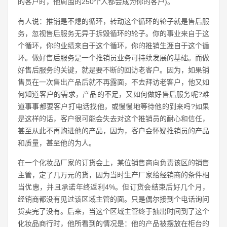
的客户时，他周围的250个人都会成为你的客户)。
有人说：推销是不熄的循环，转动这个循环的轮子就是售后服
务，忽视售后服务无异于拆毁循环的轮子。你的事业来自于这
个循环，你的业绩来自于这个循环，你的推销生涯自于这个循
环。做好售后服务是一个推销员业务可持续发展的基础。而做
好售后服务的关键，就是要不断的回访老客户。因为，如果销
售员在一次售出产品后就不再露面，不去拜访老客户，他又如
何知道客户的需求，产品的不足，又如何做好售后服务呢?难
道事事都要客户打电话找他，或慢慢地等待他的到来吗?如果
是这样的话，客户很可能会失去对这个推销员的耐心和信任，
甚至从此不再购进他的产品，因为，客户会怀疑推销员的产品
和质量，甚至他的为人。
在一个化妆品厂家的订货会上，某位销售商向负责该区的销售
主管，定了几万元的货，因为当时生产厂家给经销商的条件相
当优惠，并且承诺年终返利4%。但订货会结束后好几个月，
经销商都没有见过该区域主管的面。只是偶尔接到个电话询问
货卖完了没有。后来，当这个区域主管终于抽出时间到了这个
化妆品商行时，他所看到的情况是：他的产品被摆放在柜台的