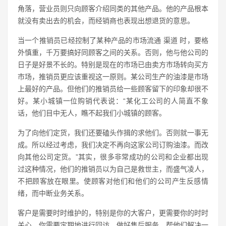
角落，营业员则只向顾客介绍同类的其他产品。他的产品根本
就没有卖出去的机会，而经销商也表现出想退货的意思。
当一个推销员已经控制了某种产品的市场流通 渠道 时，要格
外慎重，千万要搞好同顾客之间的关系。否则，他与他公司的
日子是好景不长的。特别是现在的市场已由卖方市场转向买方
市场，推销员更应该重视这一原则。某公司生产的油漆是市场
上最好的产品。但他们的推销员给一些顾客留下的印象却很不
好。某小城镇一位购销代表说：“某化工公司的人简直不象
话，他们目中无人，瞧不起我们小城镇的顾客。
为了向他们定货，我们还要磕头作揖的求他们。否则就一事无
成。所以经过考虑，我们决定不再向这家公司订购油漆。而改
向其他公司定货。”其实，很多非常成功的公司和企业都出现
过这种情况，他们的推销员以为自己是救世主，而盛气凌人，
不把顾客放在眼里。使顾客对他们和他们的公司产生反感情
绪，而中断业务关系。
客户是需要时时维护的，特别是你的大客户，更需要你的时时
关心。你需要定期地进行回访，做好售后服务，帮他们解决一