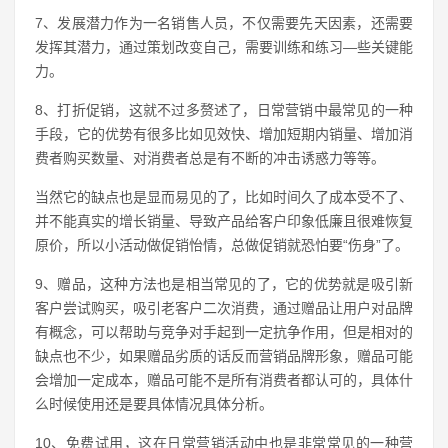
7、发展潜力作为一名销售人员，不仅需要先天因素，还需要
发挥其潜力，通过策划改变自己，需要训练和练习—些关键能
力。
8、打折促销，这就不过多赘述了，日常营销中最常见的一种
手段，它的优势有很多比如见效快、增加短期内销量、增加消
费者购买数量、对消费者总是有不断的冲击诱惑力等等。
当然它的缺点也是显而易见的了，比如时间久了成本受不了、
并不能真实的增长销量、导致产品给客户印象低廉且很难恢复
原价，所以小活动做促销怡情，总做促销就恐怕要“伤身”了。
9、赠品，这种方法也是相当常见的了，它的优势就是吸引新
客户尝试购买，吸引老客户二次消费，通过赠品让用户对品牌
有概念，可以帮助与竞争对手起到一定抗争作用，但是相对的
缺点也不少，如果赠品劣质的话反而营销品牌形象，赠品可能
会增加一定成本，赠品可能不是所有消费者都认可的，具体什
么时候使用还是要具体情况具体分析。
10、免费试用，这在日常营销活动中也是非常常见的一种营