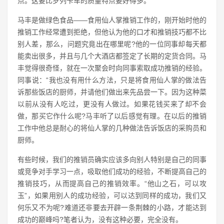
点。这要比罗列卡车的质量特点要好得多。
马丰是做绿色食品——食用仙人掌推销工作的，刚开始时他的
推销工作经常遭到拒绝，但他认为他的口才和推销技巧都不比
别人差，那么，问题究竟出在哪里呢?他的一位同事却每天都
能卖出很多，并且与几个大酒店都签定了长期的定货合同。马
丰觉得很奇怪，就在一次聚会时向同事索取成功推销的经验。
同事说：“我也没有用什么方法，只是将食用仙人掌的做法告
诉那些饭店的厨师，并请他们做出来先品尝一下。因为这种菜
以前从没有人吃过，更没有人做过。如果花钱买来了却不会
做，那买它作什么呢?马丰听了以后感觉有理。在以后的推销
工作中他总是耐心的将仙人掌的几种做法告诉饭店的采购员和
厨师。
有些时候，我们的推销员确实应该多向别人特别是自己的同事
或竞争对手学习一点，吸取他们成功的经验，不断提高自己的
推销技巧，从而提高自己的推销效率。“他山之石，可以攻
玉”，如果用别人的成功经验，可以达到同样的成功，我们又
何乐又不为呢?难道还非要去开辟一条荆棘的小路，才能达到
成功的巅峰吗?笔者认为，没有这种必要，完全没有。