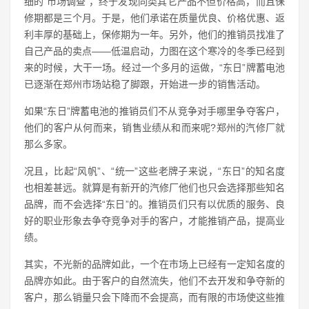
细的 市场调查 ，终于发现同类其它产品不但价格高，而且保
修期都是三个月。于是，他们承诺在质量优良、价格优惠、返
利丰厚的基础上，保修期为一年。另外，他们的推销员找准了
自己产品的卖点——低温启动，力图在这个寒冷的冬季已经到
来的时候，大干一场。经过一个多月的运做，“东日”牌蓄电池
已逐渐在郑州市场站稳了脚跟，开始进一步的销售活动。
如果“东日”牌蓄电池的推销员们不从竞争对手哪里争夺客户，
他们的客户从何而来，销售业绩从和而来呢?郑州的汽修厂就
那么多家。
况且，比起“风帆”、“统一”这些老牌子来说，“东日”的知名度
也相差甚远。就算是有新开的汽修厂他们也只会选择那些知名
品牌，而不会选择“东日”的。推销员们只有以优质的服务、良
好的职业形象去争夺竞争对手的客户，才能推销产品，提高业
绩。
其实，不光新的品牌如此，一个在市场上已经有一定知名度的
品牌亦如此。由于客户的自然流失，他们不去开发和争夺新的
客户，那么销量只会下降而不会提高，而有限的市场使这些推