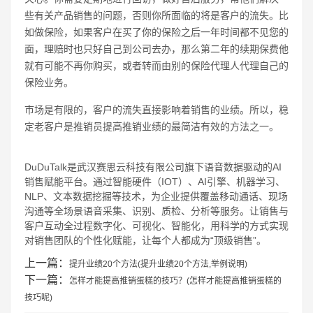
些有关产品销售的问题，否则你所面临的将是客户的流失。比
如做保险，如果客户在买了你的保险之后一年时间都不见您的
面，理赔时也只好自己到公司去办，那么第二年的续期保费他
就有可能不再你购买，或者转而由别的保险代理人代理自己的
保险业务。
市场是有限的，客户的流失直接影响着销售的业绩。所以，稳
定老客户是推销员提高推销业绩的最简洁有效的方法之一。
DuDuTalk是武汉赛思云科技有限公司旗下语音数据驱动的AI
销售赋能平台。通过智能硬件（IOT）、AI引擎、机器学习、
NLP、文本数据挖掘等技术，为企业提供覆盖移动通话、现场
沟通等全场景语音采集、识别、质检、分析等服务。让销售与
客户互动全过程数字化、可视化、智能化，用科学的方式实现
对销售团队的个性化赋能，让每个人都成为“顶级销售”。
上一篇：
提升业绩20个方法(提升业绩20个方法,举例说明)
下一篇：
怎样才能提高推销蛋糕的技巧？(怎样才能提高推销蛋糕的
技巧呢)