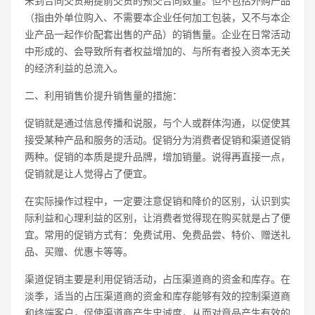
未到合同交货期提前交货的预交合同数量。但不包括外购产品
（指由外单位购入、不需要本企业任何加工包装，又不与本企
业产品一起作价配套出售的产品）的销售量。企业在日常活动
中形成的、会导致所有者权益增加的、与所有者投入资本无关
的经济利益的总流入。
二、利用销售价提升销售量的措施：
促销就是通过信息传播和说服，与个人或群体沟通，以促使其
接受某种产品和服务的活动。促销分为消费者促销和渠道促销
两种。促销的本质是提升品牌，增加销量。说得再直接一点，
促销就是让人觉得占了便宜。
在实际操作过程中，一定要注意促销和降价的区别，认识到实
际利益和心理利益的区别，让消费者觉得现在购买就是占了便
宜。常用的促销方式有：免费试用、免费品尝、特价、赠送礼
品、买赠、优惠卡等等。
渠道促销主要是利用促销活动，占压渠道商的资金和库存。在
淡季，适当的占压渠道商的资金和库存能够有效的控制渠道商
和终端客户，促使渠道商产生忠诚度，从而对竟品产生有效的