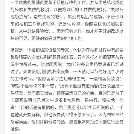
一个优秀的推销员要善于反思以往的工作，并从中总结出成功
的经验和失败的教训，以便将以后的工作做的更好。“失败乃
成功之母”，没有失败的教训，就没有以后的成功。不管你以
前的推销工作是成功的，还是失败的，你都要认真的加以剖
析，从中总结经验教训。因为只有这样，你才能更好的改进以
往的不足，更好的做好以后的推销工作。
汤姆是一个推销档案设备的专家，他认为在推销过程中有必要
采取强硬的态度以引起顾客的注意，只有这样才能把顾客从昏
沉中惊醒过来。他对顾客说：“你们的办公室档案设备已经过
时了，如果使用我们的档案设备，一天就可以节约好几个小时
的工作时间。”但顾客听了之后却很生气，一些顾客反驳说：
“我就不信你说的那一套。”汤姆不但没有把顾客的反驳当成一
件坏事，反而把它当做向顾客显示自己的机会，目的只是为了
向顾客说明自己对这些设备非常熟悉、是内行、懂技术。他
说：“我的话是有根据的，而且我还可以证实我所说的话。”于
是他就开始解释。但他很快就不得不停下来了。因为顾客已经
怒容满面，他们怀疑他说的话，或者根本就拒绝同他进行业务
洽谈。