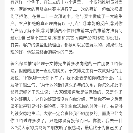
有这样一个例子，在过去的十八个月里，一个皮箱推销员对当
地一家最大的百货商店买主进行了二十次的拜访。但每次都遭
到了拒绝。在第二十一次拜访中，他与买主做成了一大笔生
产。客户拒绝的真正理由有以下几点：①本能的反应;②对你
的产品了解不够;③对推销员不信任(推销本身的推销方法有问
题);④自己拿不定主意;⑤想和其它同类产品做比较;⑥没钱。
其实，客户的这些拒绝理由，都是可以妥善解决的，如果你处
理的好，他就最终会购买你的产品。
著名保险推销经理于文博先生曾多次向他的一位朋友介绍保
险，但他的朋友一直没有购买。于文博先生有一次就对他的朋
友说：“如果哪一天你不幸了，我不会去参加你的追悼会。”朋
友听了很生气：“为什么?咱们这么多年的关系，你怎么如此不
够意思呢?”于先生说：“大家都知道我是做保险的，又是你多
年的好朋友，这样的好事情没有向你介绍，而使你不幸之后家
属不能得到足够的保险费，不能象你活着的时候一样，有足够
的钱安稳地生活。大家一定会责怪我不够朋友的。而我已经向
你介绍过许多次了，只是你没有投保而已。你说，我去干什
么?受大家的责骂吗?”朋友听了很感动，最后终于为自己买了