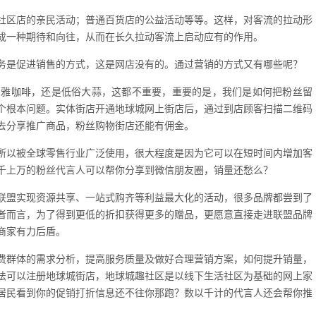
社区店的亲民活动；普通百货店的公益活动等等。这样，对客流的拉动形
成一种期待和向往，从而在长久拉动客流上启动应有的作用。
务是促进销售的方式，这是网店没有的。通过营销的方式又有哪些呢？
高雅咖啡，还是低俗大蒜，这都不重要，重要的是，我们是如何把粉丝留
个根本问题。实体街店开通地球城网上街店后，通过到店顾客扫描二维码
去分享推广商品，粉丝购物街店还能有佣金。
所以被全球零售行业广泛使用，很大程度是因为它可以在短时间内增加客
千上万的粉丝代言人可以帮你分享到微信朋友圈，销量还愁么？
联盟实现资源共享、一站式购齐等利益最大化的活动，很多品牌都尝到了
者而言，为了得到更低的折扣获得更多的赠品，更愿意直接走进联盟品牌
商家有力后盾。
费群体的需求分析，提高服务质量及做好合理营销方案，如何提升销量，
法可以注册地球城街店，地球城趣社区是以线下生活社区为基础的网上家
居民看到你的促销打折信息还不往你那跑？数以千计的代言人还会帮你推