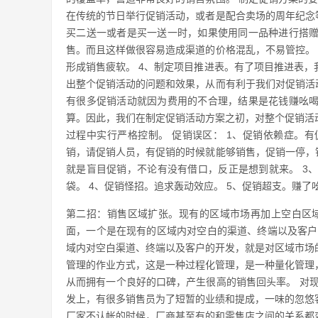
在传统的节日举行促销活动，或者是配合卖场的周年纪念
买二送一或者是买一送一时，如果使用同一品种进行搭
售。而且这样做很容易造成渠道的价格混乱，不易管控。
形成销售疲软。 4、制定项目推进表。有了项目推进表
出整个促销活动的问题和效果，从而有利于我们对促销活
有很多促销活动就因为费用的不合理，结果是花钱赚吆
算。因此，我们在制定促销活动方案之初，对整个促销活
过程中实行严格控制。 促销误区： 1、促销依赖症。
销，请促销人员，有促销的时候就能够销售，促销一停，
就是盲目促销，不论有没有借口，反正是想到就来。 3
袋。 4、促销怪招。追求轰动效应。 5、促销超支。赚了
第二招：销售区域扩张。现有的区域市场再加上空白区
面，一个是在现有的区域内对空白的渠道、终端以及客户
域内对空白渠道、终端以及客户的开发，就是对区域市场
管理的作业方式，这是一种过程化管理，是一种量化管理
从而拥有一个良好的口碑，产生很高的销售回头率。 对
发上，有很多销售员为了短暂的业绩和提成，一味的忽悠
厂家不认帐的时候，厂商甚至有的和零售店之间的关系都