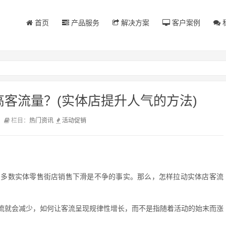
首页
产品服务
解决方案
客户案例
客流量？(实体店提升人气的方法)
前
栏目：
热门资讯
活动
促销
，多数实体零售街店销售下滑是不争的事实。那么，怎样拉动实体店客流
流就会减少，如何让客流呈现规律性增长，而不是指随着活动的始末而涨