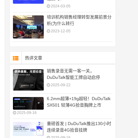
2024-03-05
培训机构销售经理转型发展前景分
析(为什么转行
2023-12-05
热评文章
销售录音无需一客一关，
DuDuTalk智能工牌自动启停
2025-09-22
6.2mm超薄+19g超轻！DuDuTalk
SX501 轻薄4G拾音胸牌上市
2025-09-16
重磅首发 | DuDuTalk推出130小时
连续录音4G拾音挂牌
2025-09-16