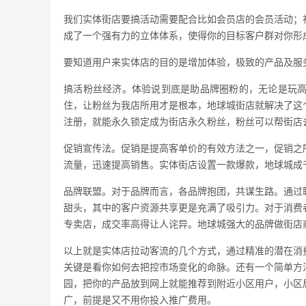
我们实体街店要搞活动需要配合比如会员店的会员活动；
成了一个强有力的立体体系，使得你的目标客户群对你形
要知道用户来实体店的目的是增加体验，极致的产品及服
搞活粉丝经济。体验说到底是助品牌圈粉的，无论是玩
住，让粉丝为我店所用才是根本，地球城街店就解决了这
注册，就能永久锁定成为街店永久粉丝，粉丝可以帮街店
促销宣传法。促销是提高客单价的有效方法之一，促销之
流量，迅速提高销售。实体街店设置一款爆款，地球城成
品牌联盟。对于品牌而言，各品牌抱团，共谋生路。通过
甜头，其中的客户资源共享更是充满了吸引力。对于消费
专卖店，成交率高得让人诧异。地球城强大的品牌做街店
以上就是实体店拉动客流的几个方式，通过精准的潜在消
关键是看你如何去把控市场变化的命脉。还有一个简单方
园，把你的产品放到网上就能推荐到附近小区用户，小区
广，前提是又不用你投入推广费用。