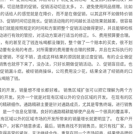
等，切忌随意的促销，促销活动切忌太多。 2、避免使用同品搭赠。比如
赠的话给人的感觉就是在降价，而不是在做促销，以其这样不如做特价销
 3、促销时间切忌拖长。促销活动拖的时间越长活动效果就越差，很容易
，我们就能按照规定的时间和方案把整个促销活动做得更好，并且能够检核
动进行有效的管控，对活动方案进行适当的修正。 5、费用预算要合理。
喝，有的甚至花了钱连吆喝都没赚到，整个做了一个赔本的买卖，很不划
动要有全局的考虑，对所需要的费用要有合理的预算，并且在实际执行的
有促便销，不促不销，造成这样结果的原因就是过度促销。有的企业做促
销售也就停下来了，没办法，只好长期做促销活动。 2、促销盲目症。也
、促销漏斗症。被经销商操纵，公司费用没少花，结果全进了经销商的口
吆喝赔了钱。
域的开发，销量想不增长都好难。 销售区域扩张可以把它理解为两个方
的开发。另外一个就是对现有区域以外的空白区域的开发。 在现有的区
的精耕细作。通路精耕主要是针对通路成员，尤其是零售终端，进行销售
，是一个信息化管理。良好的通路精耕能够使产品有一个很高的覆盖率，
现有区域以外的区域市场的开发所带来的销量增长就更明显了。 在客户开
客户，对客户随意承诺，最后，销售商找不到销售员，就只有找厂家，当
变得非常的紧张，无法继续合作。重复在同一个市场招商，结果使品牌的