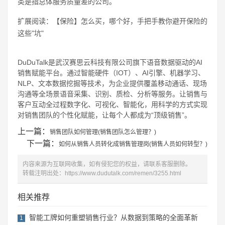
类是指总体服务质量差的公司。
扩展阅读：【保险】怎么买，哪个好，手把手教你避开保险的
这些"坑"
DuDuTalk是武汉赛思云科技有限公司旗下语音数据驱动的AI
销售赋能平台。通过智能硬件（IOT）、AI引擎、机器学习、
NLP、文本数据挖掘等技术，为企业提供覆盖移动通话、现场
沟通等全场景语音采集、识别、质检、分析等服务。让销售与
客户互动全过程数字化、可视化、智能化，用科学的方式实现
对销售团队的个性化赋能，让每个人都成为“顶级销售”。
上一篇：
销售团队如何管理(销售团队怎么管理？)
下一篇：
如何从销售人员转化成销售管理岗(销售人员如何转型？)
内容来源为互联网收集，如有侵犯您的权益，请联系客服删除。
转载注明出处：
https://www.dudutalk.com/remen/3255.html
相关推荐
智能工牌如何重塑销售行业？从数据到策略的全面革新
1