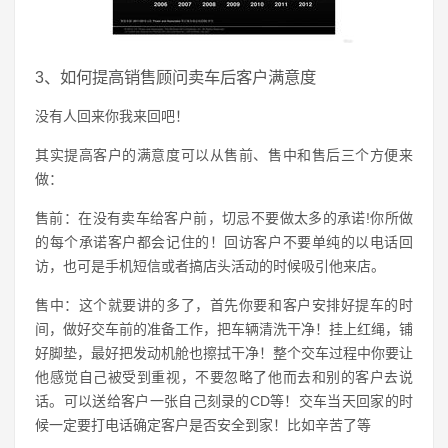
3、如何提高销售顾问卖车后客户满意度
没有人回来你我来回吧！
其实提高客户的满意度可以从售前、售中和售后三个方便来
做：
售前：在没有卖车给客户前，切忌不要做太多的承诺!你所做
的每个承诺客户都会记住的！回访客户不要单纯的以电话回
访，也可是手机短信或者搞店头活动的时候吸引他来店。
售中：这个就要讲的多了，首先你要和客户安排好提车的时
间，做好交车前的准备工作，把车辆清洗干净！挂上红绳，铺
好脚垫，最好把发动机舱也擦拭干净！整个交车过程中你要让
他感觉自己被受到重视，不要忽略了他而去和别的客户去说
话。可以送给客户一张自己刻录的CD等！交车当天回家的时
候一定要打电话确定客户是否安全到家！比如辛苦了等