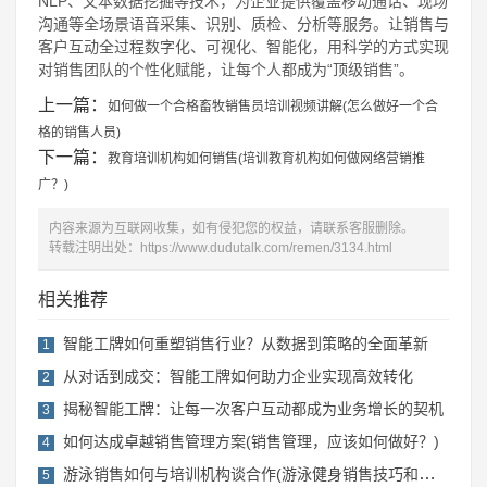
NLP、文本数据挖掘等技术，为企业提供覆盖移动通话、现场
沟通等全场景语音采集、识别、质检、分析等服务。让销售与
客户互动全过程数字化、可视化、智能化，用科学的方式实现
对销售团队的个性化赋能，让每个人都成为“顶级销售”。
上一篇：
如何做一个合格畜牧销售员培训视频讲解(怎么做好一个合
格的销售人员)
下一篇：
教育培训机构如何销售(培训教育机构如何做网络营销推
广？)
内容来源为互联网收集，如有侵犯您的权益，请联系客服删除。
转载注明出处：
https://www.dudutalk.com/remen/3134.html
相关推荐
智能工牌如何重塑销售行业？从数据到策略的全面革新
1
从对话到成交：智能工牌如何助力企业实现高效转化
2
揭秘智能工牌：让每一次客户互动都成为业务增长的契机
3
如何达成卓越销售管理方案(销售管理，应该如何做好？)
4
游泳销售如何与培训机构谈合作(游泳健身销售技巧和话术)
5