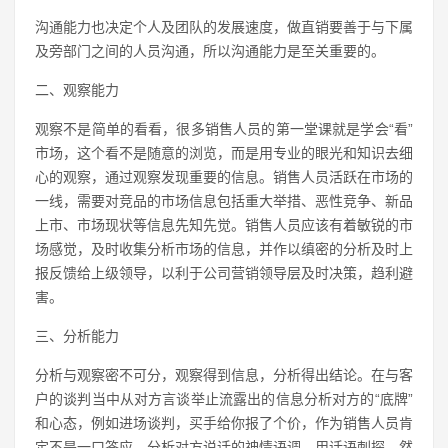
沟通能力也决定个人及团队的发展速度，做直销要善于与下属
及旁部门之间的人员沟通，所以沟通能力是至关重要的。
二、观察能力
观察不是简单的看看，很多销售人员的第一堂课就是学会“看”
市场，这个看不是随意的浏览，而是用专业的眼光和知识去细
心的观察，通过观察发现重要的信息。销售人员活跃在市场的
一线，需要对竞品的市场信息包括重大举措、恶性竞争、新品
上市、市场现状等信息先知先觉。销售人员应该有着敏锐的市
场感觉，及时收集分析市场的信息，并作以缜密的分析及时上
报反馈给上级领导，以利于公司营销领导层及时决策，趋利避
害。
三、分析能力
分析与观察密不可分，观察得到信息，分析得出结论。在与客
户的谈判当中从对方言谈举止流露出的信息分析对方的“底牌”
和心态，例如进场谈判，买手给你报了个价，作为销售人员肯
定不是一口答应，分析对方说话的神情语调，用话语刺探，然