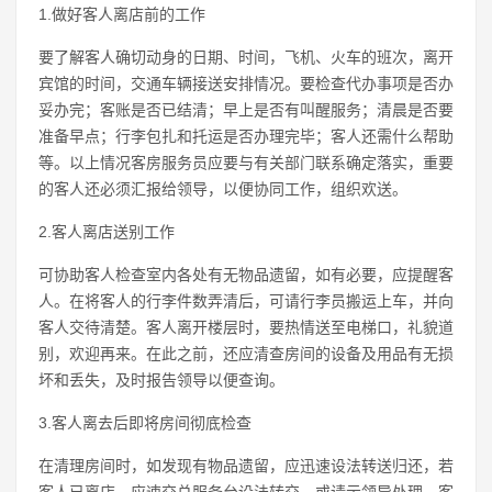
1.做好客人离店前的工作
要了解客人确切动身的日期、时间，飞机、火车的班次，离开
宾馆的时间，交通车辆接送安排情况。要检查代办事项是否办
妥办完；客账是否已结清；早上是否有叫醒服务；清晨是否要
准备早点；行李包扎和托运是否办理完毕；客人还需什么帮助
等。以上情况客房服务员应要与有关部门联系确定落实，重要
的客人还必须汇报给领导，以便协同工作，组织欢送。
2.客人离店送别工作
可协助客人检查室内各处有无物品遗留，如有必要，应提醒客
人。在将客人的行李件数弄清后，可请行李员搬运上车，并向
客人交待清楚。客人离开楼层时，要热情送至电梯口，礼貌道
别，欢迎再来。在此之前，还应清查房间的设备及用品有无损
坏和丢失，及时报告领导以便查询。
3.客人离去后即将房间彻底检查
在清理房间时，如发现有物品遗留，应迅速设法转送归还，若