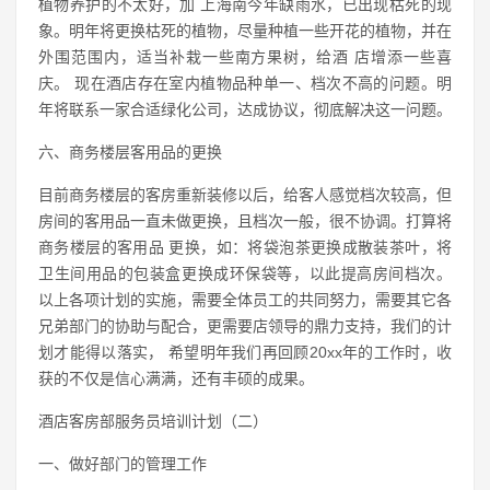
植物养护的不太好，加 上海南今年缺雨水，已出现枯死的现
象。明年将更换枯死的植物，尽量种植一些开花的植物，并在
外围范围内，适当补栽一些南方果树，给酒 店增添一些喜
庆。 现在酒店存在室内植物品种单一、档次不高的问题。明
年将联系一家合适绿化公司，达成协议，彻底解决这一问题。
六、商务楼层客用品的更换
目前商务楼层的客房重新装修以后，给客人感觉档次较高，但
房间的客用品一直未做更换，且档次一般，很不协调。打算将
商务楼层的客用品 更换，如：将袋泡茶更换成散装茶叶，将
卫生间用品的包装盒更换成环保袋等，以此提高房间档次。
以上各项计划的实施，需要全体员工的共同努力，需要其它各
兄弟部门的协助与配合，更需要店领导的鼎力支持，我们的计
划才能得以落实， 希望明年我们再回顾20xx年的工作时，收
获的不仅是信心满满，还有丰硕的成果。
酒店客房部服务员培训计划（二）
一、做好部门的管理工作