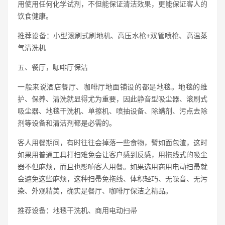
用使用任何化学试剂，不但能保证清洁效果，更能保证客人的
饮食健康。
推荐设备：小型滚刷式刷地机、高压水枪+双管喷枪、高温蒸
气清洗机
五、餐厅，咖啡厅保洁
一般来说酒店餐厅、咖啡厅地面铺设的都是地毯。地毯的维
护、保养、清洗就显得尤为重要，因此静音型吸尘器、滚刷式
吸尘器、地毯干洗机、单擦机、喷抽设备、除螨剂、污点去除
剂等设备和清洁剂都是必需的。
客人用餐期间，有时往往会掉落一些食物，譬如面包渣，这时
如果用普通工具打扫难免会让客户感到反感，用拖线式的吸尘
器不但麻烦，而且也影响客人用餐。如果选用商用电动扫帚就
会避免这些麻烦，这种扫帚免拖线、体积轻巧、无噪音、无污
染、外观精美，确实是餐厅、咖啡厅保洁之精品。
推荐设备：地毯干洗机、商用电动扫帚