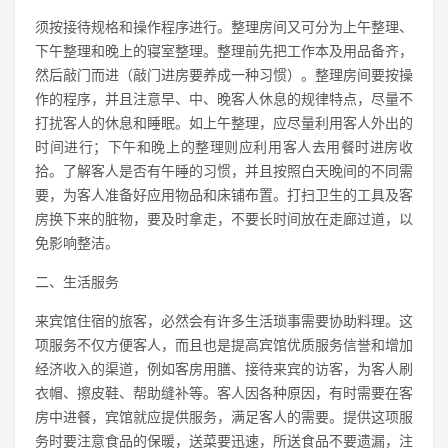
须按接待规格和操作程序进行。整理房间又可分为上午整理、
下午整理和晚上的寝室整理。整理前先把工作本及用品备齐，
然后敲门而进（敲门进房要养成一种习惯）。整理房间要按操
作的程序，并且注意早、中、晚客人休息的规律特点，尽量不
打扰客人的休息和睡眠。如上午整理，应尽量利用客人外出的
时间进行；下午和晚上的整理则应利用客人去用餐时进房收
拾。了解客人是否有午睡的习惯，并且按照白天晚间的不同需
要，为客人准备好应用物品和床铺布置。打扫卫生的工具及客
房换下来的脏物，要及时拿走，不要长时间放在走廊过道，以
免影响整洁。
二、生活服务
来宾馆住宿的旅客，必然会有许多生活琐事需要协助料理。这
项服务不仅方便客人，而且也是提高宾馆优质服务信誉和增加
经济收入的渠道，例如客房用膳、接待来宾的访客，为客人刷
衣帽、擦皮鞋、帮助缝补等。客人因各种原因，有时需要在客
房中进餐，宾馆就应提供服务，满足客人的需要。提供这项服
务时要注意食品的保暖，送菜要迅速，所送食品不要遗漏，注