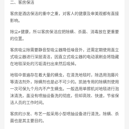
二、客房保洁
客房是酒店保洁的重中之重，对客人的健康及审美观都有直接
影响。
除尘≠健康，所以客房保洁应把除螨、杀菌、消毒放在更重要
的位置。
客房吸尘除需要静音型吸尘器降低噪音外，还需定期使用直立
式吸尘器进行深层清洁，因直立式吸尘器的电动滚刷会将隐藏
在地毯深处的污垢清扫出来然后吸掉。
地毯中普遍存在着大量的螨虫，在清洗地毯时，除选用泡藤片
等清洁剂外，除螨剂也是必不可少的。凯驰专用的除螨剂使用
一次可保九个月内不产生螨虫。一般选用单擦机对地毯进行泡
沫清洗，虽没有喷抽设备洗的彻底，但却高效、快速，节省保
洁人员的工作时间。
客房的沙发、布艺一般采用小型喷抽设备进行清洗，除螨、杀
菌也是其主要目的。