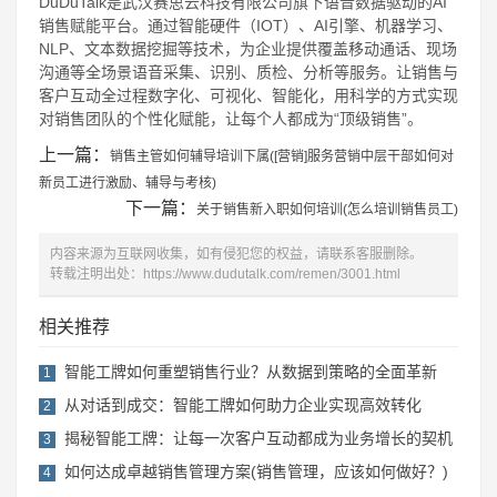
DuDuTalk是武汉赛思云科技有限公司旗下语音数据驱动的AI
销售赋能平台。通过智能硬件（IOT）、AI引擎、机器学习、
NLP、文本数据挖掘等技术，为企业提供覆盖移动通话、现场
沟通等全场景语音采集、识别、质检、分析等服务。让销售与
客户互动全过程数字化、可视化、智能化，用科学的方式实现
对销售团队的个性化赋能，让每个人都成为“顶级销售”。
上一篇：
销售主管如何辅导培训下属([营销]服务营销中层干部如何对
新员工进行激励、辅导与考核)
下一篇：
关于销售新入职如何培训(怎么培训销售员工)
内容来源为互联网收集，如有侵犯您的权益，请联系客服删除。
转载注明出处：
https://www.dudutalk.com/remen/3001.html
相关推荐
智能工牌如何重塑销售行业？从数据到策略的全面革新
1
从对话到成交：智能工牌如何助力企业实现高效转化
2
揭秘智能工牌：让每一次客户互动都成为业务增长的契机
3
如何达成卓越销售管理方案(销售管理，应该如何做好？)
4