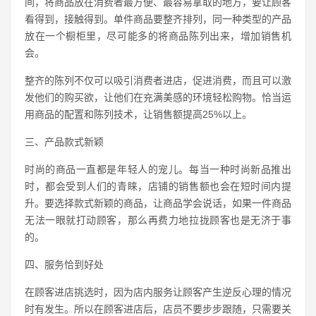
间，将商品放在消费者最方便、最容易拿取的地方，要让顾客
看得到，接触得到。单件商品要整齐排列，同一种类型的产品
放在一个橱柜里，尽可能多的将商品陈列出来，增加销售机
会。
整齐的陈列不仅可以吸引消费者进店，促进消费，而且可以激
发他们的购买欲，让他们在充满美感的环境轻松购物。恰当运
用商品的配置和陈列技术，让销售额提高25%以上。
三、产品款式新颖
时尚的商品一直都是年轻人的宠儿。每当一种时尚新品推出
时，都会受到人们的青睐，店铺的销售额也会在短时间内提
升。要选择款式新颖的商品，让商品学会说话，如果一件商品
无法一眼就打动顾客，那么再费力地拉拢顾客也是无济于事
的。
四、服务恰到好处
在顾客进店挑选时，因为店内服务让顾客产生逆反心理的情况
时有发生。所以在顾客进店后，店员不要步步跟随，只需要关