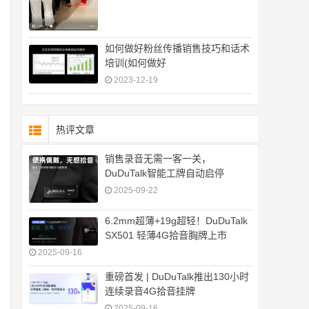
如何做好粉丝传播销售技巧和话术
培训(如何做好
2023-12-19
热评文章
销售录音无需一客一关，
DuDuTalk智能工牌自动启停
2025-09-22
6.2mm超薄+19g超轻！DuDuTalk
SX501 轻薄4G拾音胸牌上市
2025-09-16
重磅首发 | DuDuTalk推出130小时
连续录音4G拾音挂牌
2025-09-16