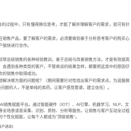
售的过程中，只有懂得换位思考，才能了解并理解客户的需求，就可有针
在销售产品，要了解客户的需求，必须要做到善于分析思考客户的购买心
户愉快进行合作。
经常总结销售的各种经验教训，善于总结与改善销售方法，才是有效提高
，会遇到各种类型的客户，不管商谈的结果怎样，都要把这其中的原因仔
次的销售中取得成功。
想解决哪方面的问题呢？（期间需要针对性找出客户的需求点，为说服做
决问题的人，不是单纯的卖药，让客户感觉靠谱，建立信任）。
的AI销售赋能平台。通过智能硬件（IOT）、AI引擎、机器学习、NLP、文
等全场景语音采集、识别、质检、分析等服务。让销售与客户互动全过程
个性化赋能，让每个人都成为“顶级销售”。
客户进店)