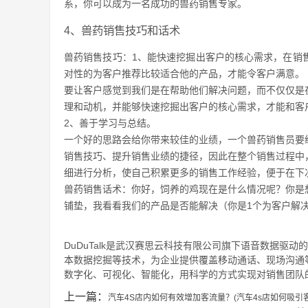
系，你可以成为一名成功的兽药销售专家。
4、兽药销售技巧和话术
兽药销售技巧：1、能快速挖掘出客户的核心需求，在销
对性的为客户推荐比较适合他的产品，才能令客户满意。
要让客户感觉到我们是在帮助他们解决问题，而不仅仅是
理和动机，并能够快速挖掘出客户的核心需求，才能和客
2、善于学习与总结。
一个好的思路会给你带来较佳的业绩，一个兽药销售员要
销售技巧、提升销售业绩的捷径，因此在整个销售过程中
细进行分析，使自己积累更多的销售工作经验，便于在下
兽药销售话术：你好，饲养的鸡现在是什么情况呢？你是
铺垫，我看看我们的产品是否能解决（你是1个为客户解
DuDuTalk是武汉赛思云科技有限公司旗下语音数据驱动
本数据挖掘等技术，为企业提供覆盖移动通话、现场沟通
数字化、可视化、智能化，用科学的方式实现对销售团队的
上一篇：
汽车4S店内如何有效增加客流量？(汽车4s店如何吸引