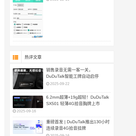
热评文章
销售录音无需一客一关，
DuDuTalk智能工牌自动启停
2025-09-22
6.2mm超薄+19g超轻！DuDuTalk
SX501 轻薄4G拾音胸牌上市
2025-09-16
重磅首发 | DuDuTalk推出130小时
连续录音4G拾音挂牌
2025-09-16