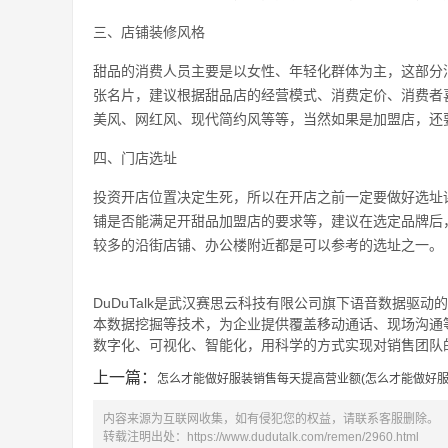
三、店铺装修风格
甜品的消费人员主要是以女性、年轻化群体为主，这部分
张名片，建议根据甜品店的经营模式、消费定价、消费者
美风、网红风、现代简约风等等，当然如果是加盟店，还
四、门店选址
投资开店位置决定生死，所以在开店之前一定要做好选址
铺是否能满足开甜品加盟店的要求等，建议在选定品牌后
较多的沿街店铺、办公楼附近都是可以参考的选址之一。
DuDuTalk是武汉赛思云科技有限公司旗下语音数据驱动
本数据挖掘等技术，为企业提供覆盖移动通话、现场沟通
数字化、可视化、智能化，用科学的方式实现对销售团队的
上一篇：
怎么才能做好服装销售每天提高营业额(怎么才能做好服
内容来源为互联网收集，如有侵犯您的权益，请联系客服删除。
转载注明出处：
https://www.dudutalk.com/remen/2960.html