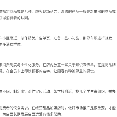
送指定商品或是几种。顾客现场品尝，赠送的产品一般是新推出的甜品或
获得消费者的认同。
在小区附近，制作精美广告单页，准备一些小礼品，到停车场进行派发，
更多消费群体。
卡消费制度与个性化服务，在店内放置一些关于知识宣传单，在提高品牌
感。在会员卡上印制顾客的名字，让顾客有种被尊重的感觉。
体不同，制定出针对性宣传活动。如学校附近，找几个学生来组织，举办
消费者的饮食需求。在经营甜品加盟店时，做好市场推广是很重要，才能
，为店面长期发展店面运营有很多帮助。