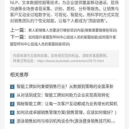
NLP、文本数据挖掘等技术，为企业提供覆盖移动通话、现场
沟通等全场景语音采集、识别、质检、分析等服务。让销售与
客户互动全过程数字化、可视化、智能化，用科学的方式实现
对销售团队的个性化赋能，让每个人都成为“顶级销售”。
上一篇：
新入职销售人员要进行哪些培训内容(销售需要做哪些培训)
下一篇：
如何提升客服型呼叫中心班组人员的客服技能(如何提升客
服型呼叫中心班组人员的客服技能培训)
内容来源为互联网收集，如有侵犯您的权益，请联系客服删除。
转载注明出处：
https://www.dudutalk.com/remen/2870.html
相关推荐
智能工牌如何重塑销售行业？从数据到策略的全面革新
1
从对话到成交：智能工牌如何助力企业实现高效转化
2
揭秘智能工牌：让每一次客户互动都成为业务增长的契机
3
如何达成卓越销售管理方案(销售管理，应该如何做好？)
4
游泳销售如何与培训机构谈合作(游泳健身销售技巧和话术)
5