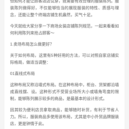
但如何才能让顾客进店试穿，就需要有效合理的服装陈列。服
装陈列做得好，不仅能够恰当的展现服装的特性、质感与理
念，还能让整个终端店铺生机盎然，买气十足。
今天就给大家分享一下商场女装店铺陈列规范，一起来看看如
何利用陈列来抢占顾客～
1.卖场布局怎么做更好？
关于如何布局，这里有5种好用的方法，可以对照自家店铺实
际格局，做适当调整：
01直线式布局
这种布局又称沿墙式布局。在这种布局中，柜台、货架都沿墙
成直线摆、设。这种形式不受营业场所大小或墙角弯度的限
制，能够陈列展示较多的商品，是最基本的设计形式。
因其较为便利店员拿取商品，能够随时补货，有利于节省人
力。所以，服装商品多使用该布局，尤其是中小外贸品牌服装
店，更是钟情于此。