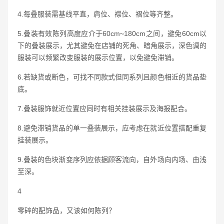
4.每叠服装需基线平直，肩位、襟位、褶位等齐整。
5.叠装有效陈列高度应介于60cm~180cm之间，避免60cm以
下的叠装展示，尤其避免在店铺的死角、暗角展示，深色调的
服装可以频繁改变服装的展示位置，以免避免滞销。
6.若缺货或断色，可找不同款式但同系列且颜色相近的货品垫
底。
7.叠装服饰就近位置应同时有相关挂装展示及海报配合。
8.避免滞销货品的单一叠装展示，应考虑在就近位置搭配重复
挂装展示。
9.叠装的色块渐变序列应依据顾客流向，自外场向内场、由浅
至深。
4
零碎的配饰品，又该如何陈列？