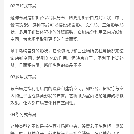
02岛屿式布局
这种布局是指柜台以岛状分布，四周用柜台围成封闭状，中间
设置货架。这种布局可以摆设成圆形、长方形、三角形等形
状。多用于销售体积小的外贸服装，它能充分利用室内光线和
空间，为卖场争取到更多的有效面积。
基于岛屿自身的形状，它能随地形和营业场所支柱等情况来装
饰店铺空间，起到美化的作用。但缺点在于，不利于上货补
货，且面积有限，所能陈列的商品不多。
03斜角式布局
该布局是指利用店内的设备和建筑空间，如柜台、货架等与室
内的柱子围成斜角形状的布置。它将能为室内增加延伸的视觉
效果，让内部布局变化具有空间性。
04陈列式布局
这种类型的不仅是指在营业场所中央，设置若干陈列柜、货架
等，展示各种商品，前边摆设若干柜台销售。在这种布局里，