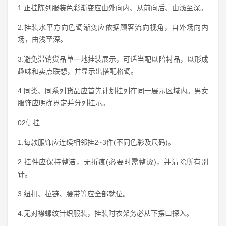
1.正挂陈列服装色彩渐变应由外向内、从前向后、由浅至深。
2.挂装水平方向色调渐变应依据顾客流向视角，自外场向内
场，由浅至深。
3.避免滞销货品单一地挂装展示，可适当配以陪衬品，以形成
趣味和卖点联想，并显示出搭配格调。
4.同类、同系列货品应首先计划挂列在同一展示区域内。男女
服饰应明确界定并分列挂示。
02侧挂
1.每款服饰应连续相邻挂2~3件(不同色彩及尺码)。
2.挂件应保持整洁，无折痕(必要时需整烫)，并清除所有别
针。
3.纽扣、拉链、腰带等应全部就位。
4.无对襟螺纹针织服装，挂装时衣架务必从下摆口探入。