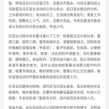
备，带领店员打扫店面卫生，还要召开晨会，内容主要包括公
司政策及当天营业活动的公布与传达；前日营业情况的分析，
工作表现的检讨；培训新员工，交流成功售卖技巧；激发工作
热情，鼓舞员工士气。另外，还要点货品，专卖店要清点备用
金以及核对前日营业报表，传送公司。
在营业过程中店长要注重以下工作：检查营业员仪容仪表，整
理工服，佩带工牌；督导收银作业，掌握销售情况；控制卖场
的电器及音箱设备（专卖店）；备齐包装纸、包装袋，以便随
时使用；维护卖场、库房、试衣间的环境整洁；及时更换橱
窗、模特展示，商品陈列；注意形迹可疑人员，防止货物丢失
和意外事故的发生；及时主动协助顾客解决消费过程中的问
题；收集市场信息，做好销售分析；整理公司公文及通知，做
好促销活动的开展前准备和结束后的收尾工作。
在营业后要核对帐物，填写好当日营业报表，营业款核对并妥
善保存，留好备用金。还要检查电器设备是否关闭。杜绝火灾
隐患，专卖店检查门窗是否关好，店内是否还有其他人员。
货品方面，店长有权利对公司的配货提出意见和建议，并有权