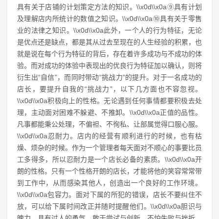
具有关于店铺的计划策定方法的知识。\\x0d\\x0a⑨具有计划
及理解店内所统计的数值之知识。\\x0d\\x0a⑩具有关于零售
业的法律之知识。\\x0d\\x0a此外，一个人的行为特征，无论
是优点还是缺点，都是其从过去至现在的人生经验的积累，也
就是说在每个行为特征的背后，存在着许多成功与不成功的体
验。而对成功的体验中表现出的优良行为特征加以确认，则将
衍生出“自信”，而同时带动“挑战力”的提升。对于一名成功的
店长，要提升自我的“挑战力”，以下几方面也不容忽视。
\\x0d\\x0a积极向上的性格。无论遇到任何事情都要积极去处
理，主动面对困难不躲避、不推卸。\\x0d\\x0a正值的品性。
凡事都能秉公处理，不偏袒、不徇私、让部属觉得口服心服。
\\x0d\\x0a忍耐力。店内的经营有顺利进行的时候，也有枯
燥、烦杂的时候。作为一个管理者每天面对不顺心的事要比员
工多得多，所以忍耐力是一个店长必备的素质。\\x0d\\x0a开
朗的性格。只有一个性格开朗的店长，才能将他的笑容常常带
到工作中，从而感染其他人，创造出一个良好的工作环境。
\\x0d\\x0a包容力。面对下属的所犯的错误，店长不要纠住不
放，可以给下属时间改正并随时提醒他们。\\x0d\\x0a胆识与
魄力。具有过人的勇气，敢于尝试与创新，不怕失败与挫折，