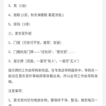
3、凳（1张）
4、拖鞋 (1双，秋冬保暖鞋 春夏凉拖 )
5、挂钩（1排）
三、更衣室外部
1、门镜（可安可不安，推荐：安装）
2、门楣处挂门牌——“试衣间”、“更衣室”……
3、提示牌（双面，一面写“有人”，一面写“无人”）
提示牌的工作由导购来完成。在专卖店导购服务中，导购员一
般应在更衣室外等候顾客穿戴出来。所以此项工作由导购来
做。
注意事项：
1、更衣室内切勿堆放杂物，要保持干净、整洁，做到每日一
清。