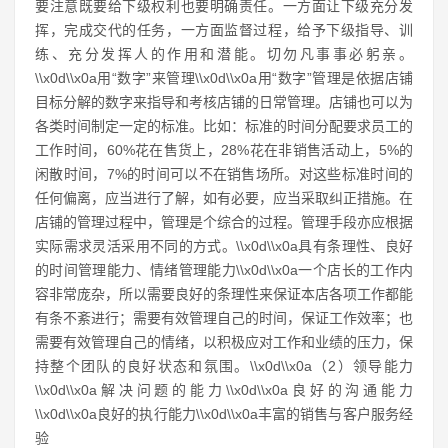
要注意既要给下级权利也要明确责任。一方面让下级充分发
挥，完成交代的任务，一方面监督过程，给予下级指导、训
练、充分发挥人的作用和潜能。切勿凡事事必躬亲。
\\x0d\\x0a用“数字”来管理\\x0d\\x0a用“数字”管理是依据店铺
目标分解的数字来指导和考核店铺的日常管理。店铺也可以为
各类时间制定一定的标准。比如：标准的时间分配要求员工的
工作时间，60%花在售货上，28%花在非销售活动上，5%的
闲散时间，7%的时间可以不在销售场所。对这些标准时间的
任何偏离，应当进行了解，如有必要，应当采取纠正措施。在
店铺的管理过程中，管理是个综合的过程。管理手段亦应根据
实际需求灵活采用不同的方式。\\x0d\\x0a具有条理性、良好
的时间管理能力、情绪管理能力\\x0d\\x0a一个店长的工作内
容非常庞杂，所以需要良好的条理性来保证本店各项工作都能
有条不紊进行；需要有效管理自己的时间，保证工作效率；也
需要有效管理自己的情绪，以积极应对工作和业绩的压力，保
持整个团队的良好状态和氛围。\\x0d\\x0a（2）领导能力
\\x0d\\x0a解决问题的能力\\x0d\\x0a良好的沟通能力
\\x0d\\x0a良好的执行能力\\x0d\\x0a丰富的销售与客户服务经
验