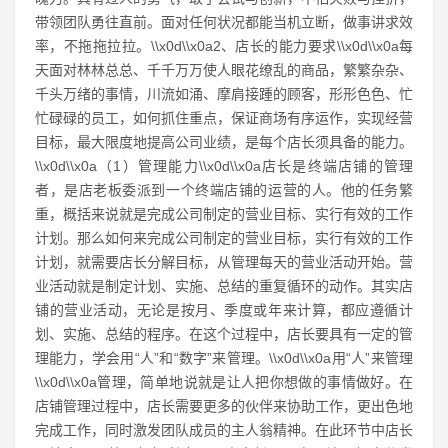
带领团队勇往直前。面对任何状况都能当机立断，做事讲求效
率，不拖拖拉拉。\\x0d\\x0a2、店长的能力要求\\x0d\\x0a每
天面对林林总总、千千万万使人眼花缭乱的商品，繁繁杂杂、
千头万绪的事情，川流如涌、摩肩接踵的顾客，形形色色、忙
忙碌碌的员工，如何抓住重点，保证商场有序运作，实现经营
目标，最大限度地提高公司业绩，是每个店长须具备的能力。
\\x0d\\x0a（1）管理能力\\x0d\\x0a店长是终端店铺的管理
者，是店老板委派到一个终端店铺的运营的人。他的任务繁
重，概括来说就是完成公司制定的营业目标、实行有效的工作
计划。那么如何来完成公司制定的营业目标，实行有效的工作
计划，就需要店长分解目标，从管理每天的营业活动开始。营
业活动就是制定计划、实施、总结的重复循环的动作。其实店
铺的营业活动，无论是按月、季度或年来计算，都应遵循计
划、实施、总结的程序。在这个过程中，店长要具有一定的管
理能力，学会用“人”和“数字”来管理。\\x0d\\x0a用“人”来管理
\\x0d\\x0a管理，简单地说就是让人把你想做的事情做好。在
店铺管理过程中，店长需要更多的伙伴来协助工作，更出色地
完成工作，同时激发团队成员的主人翁精神。在此环节中店长