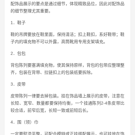
配饰品展示的要点是通过细节，体现精致品位，因此对配饰品
的细节整理尤其重要。
1．鞋子
鞋的吊牌要放在鞋里面，保持清洁；扣上鞋扣，系好鞋带；鞋
子内的填充物不可以外露，高筒靴用专用支架填充。
2．包包
背包陈列要塞满填充物，使其保持原样，背包的包带应整理整
齐，包装在背带、拉链扣上的包装纸要拆除。
3．皮带
皮带陈列一律要去掉包装。挂在饰品墙上展示的皮带，注意在
长短、宽窄、数量都要保持均衡，一个挂通陈列2-4条皮带比
较合适，前窄后宽，长短一致或前短后长。
4．围（领）巾
一定要熨烫平整，可配合模特或正挂搭配展示，也可挂放在饰