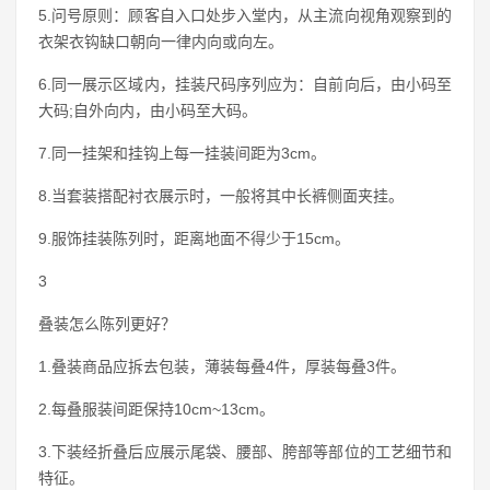
5.问号原则：顾客自入口处步入堂内，从主流向视角观察到的
衣架衣钩缺口朝向一律内向或向左。
6.同一展示区域内，挂装尺码序列应为：自前向后，由小码至
大码;自外向内，由小码至大码。
7.同一挂架和挂钩上每一挂装间距为3cm。
8.当套装搭配衬衣展示时，一般将其中长裤侧面夹挂。
9.服饰挂装陈列时，距离地面不得少于15cm。
3
叠装怎么陈列更好？
1.叠装商品应拆去包装，薄装每叠4件，厚装每叠3件。
2.每叠服装间距保持10cm~13cm。
3.下装经折叠后应展示尾袋、腰部、胯部等部位的工艺细节和
特征。