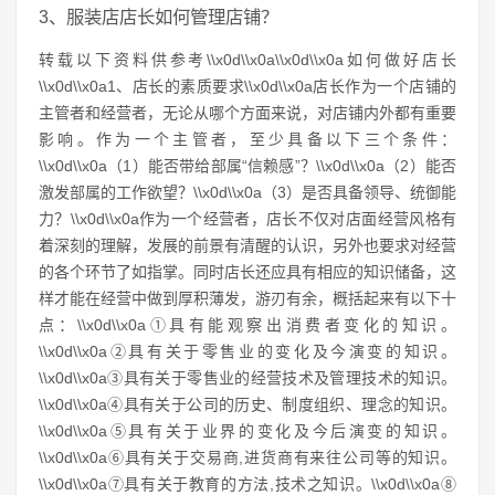
3、服装店店长如何管理店铺？
转载以下资料供参考\\x0d\\x0a\\x0d\\x0a如何做好店长
\\x0d\\x0a1、店长的素质要求\\x0d\\x0a店长作为一个店铺的
主管者和经营者，无论从哪个方面来说，对店铺内外都有重要
影响。作为一个主管者，至少具备以下三个条件：
\\x0d\\x0a（1）能否带给部属“信赖感”？\\x0d\\x0a（2）能否
激发部属的工作欲望？\\x0d\\x0a（3）是否具备领导、统御能
力？\\x0d\\x0a作为一个经营者，店长不仅对店面经营风格有
着深刻的理解，发展的前景有清醒的认识，另外也要求对经营
的各个环节了如指掌。同时店长还应具有相应的知识储备，这
样才能在经营中做到厚积薄发，游刃有余，概括起来有以下十
点：\\x0d\\x0a①具有能观察出消费者变化的知识。
\\x0d\\x0a②具有关于零售业的变化及今演变的知识。
\\x0d\\x0a③具有关于零售业的经营技术及管理技术的知识。
\\x0d\\x0a④具有关于公司的历史、制度组织、理念的知识。
\\x0d\\x0a⑤具有关于业界的变化及今后演变的知识。
\\x0d\\x0a⑥具有关于交易商,进货商有来往公司等的知识。
\\x0d\\x0a⑦具有关于教育的方法,技术之知识。\\x0d\\x0a⑧