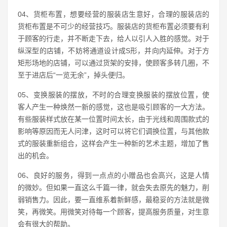
04、货柜布置，想要经营的服装店生意好，合理的服装店的
货柜布置是不可少的经营技巧。服装店的货柜布置必须要有利
于顾客的行走，并不断走下去，给人以引人入胜的感觉。对于
纵深型的店铺，不妨将通道设计成S形，并向内延伸。对于方
矩形场地的店铺，可以通过货架的安排，使顾客多转几圈，不
至于进店后“一览无余”，掉头便归。
05、变换服装的摆放，不时的合理变换服装的摆放位置，使
客人产生一种焕然一新的感觉，这也是吸引顾客的一大方法。
有些服装样式放在某一位置时间太长，由于光线和周围款式的
影响等原因而无人问津，这时可以将它们调换位置，与其他款
式的服装重新组合，这样会产生一种新的艺术主题，增加了售
出的机会。
06、良好的服务，得到一点点的小赠品也会高兴，这是人情
的微妙。但如果一直这么千篇一律，就会失去原先的魅力，削
弱销售力。因此，要一直维系着新鲜感，最稳妥的方法就是微
笑，再微笑。用微笑对待每一个顾客，提高服务质量，对生意
会有很大的帮助。