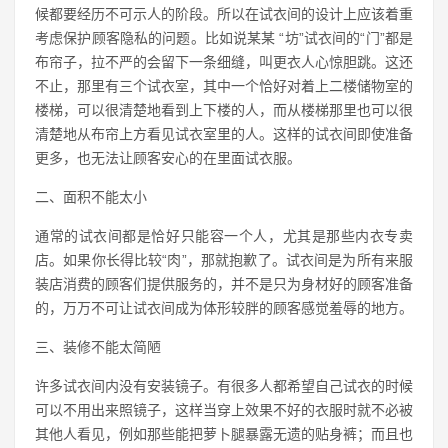
候都要经历不可示人的阶段。所以在试衣间的设计上应该着重
考虑保护顾客隐私的问题。比如说某某 “坊”试衣间的“门”都是
布帘子，拉不严的会留下一条细缝，叫更衣人心惊胆跳。这还
不止，那里有三个试衣室，其中一个恰好对着上二楼储物室的
楼梯，可以很清楚地看到上下楼的人，而从楼梯那里也可以很
清楚地从布帘上方看见试衣室里的人。这样的试衣间即使准备
更多，也无法让顾客安心的在里面试衣服。
二、面积不能太小
通常的试衣间都是恰好只能容一个人，尤其是那些内衣专卖
店。如果你长得比较“肉”，那就抱歉了。试衣间是为所有来服
装店消费的顾客们提供服务的，并不是只为身材好的顾客准备
的，万万不可让试衣间成为体形较胖的顾客感觉羞辱的地方。
三、装修不能太简陋
许多试衣间内没有安装镜子。有很多人都希望自己试衣的时候
可以不用出来照镜子，这样当穿上效果不好的衣服时就不必被
其他人看见，例如那些能把萝卜腿暴露无遗的贴身裤；而且也