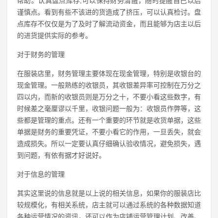
帮助。认真盘点库存,可以保持财务清醒，随时提醒自己以后
谨慎点。看到有些不该进的货造成了挤压，可以认真检讨。盘
点库存不仅仅是为了及时了解流动资金，而且能够为店主以后
的进货提供实际的参考。
对于财务的管理
在服装店里，财务管理主要体现在现金管理，特别是收银台的
现金管理。一般熟练的收银员，其收银差异率可控制在万分之
四以内，而新的收银员则是万分之十，不要小看这些数字，有
时候差之毫厘谬以千里，收银问题一般为：收银员作弊等，这
些都是管理的重点。还有一个重要的环节就是收货单据，这些
单据是财务的重要凭证，不要小看它的作用，一旦丢失，就会
造成损失。所以一定要认真仔细确认验收情况，避免损失，遇
到问题，有依有据才好说好。
对于信息的管理
其实这里说的信息就是以上说的相关信息，如果你的服装店比
较规模化，有相关系统，店主就可以通过系统的各种数据知道
各种运营情况的资讯，还可以作为店铺运营管理计划、改善、