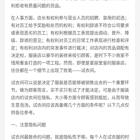
利拒收有质量问题的货品。
在人事方面，店长有权利参与营业人员的招聘、录用的初选；
有对员工给予奖励和处罚的权利；有权利辞退不符合公司要求
或表现恶劣的员工；有权利根据员工表现提出调动、晋升、降
级、辞退的意见；有权利对员工的日常工作表现进行检查和评
定；有权利对店内的突发事件进行裁决；对店内的货品调配有
决定权，服装店以豪华的装修来吸引顾客，是时下不少商家不
惜用重金打造的一项工程。然而，即使是富丽堂皇的服装店，
往往都在一个细节上出现了败笔——试衣间。
试衣间可以说是决定了服装是否能够被销售出去的一个重要环
节。做为顾客而言，买不买只有试了才能决定。可是由于服装
店内的试衣间在隐私、大小等方面令顾客感到尴尬，从而导致
生意泡汤。试衣间应该具备哪几个方面的条件呢？以下几点仅
供各位参考。
一、注意隐私问题
试衣间最致命的问题，就是隐私性不够。每个人在试衣服的时