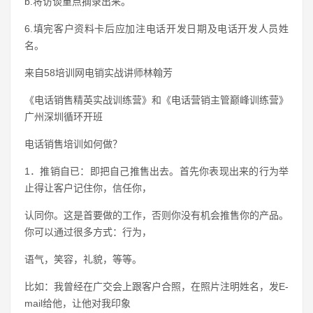
b.将访谈重点摘录出来。
6.填完客户资料卡后应加注电话开发日期及电话开发人员姓
名。
来自58培训网电销实战讲师林翰芳
《电话销售精英实战训练营》和《电话营销主管巅峰训练营》
广州深圳循环开班
电话销售培训如何做？
1．推销自已：即把自己推售出去。首先你表现出来的行为举
止得让客户记住你，信任你，
认同你。这是首要做的工作，否则你没有机会推售你的产品。
你可以通过很多方式：行为，
语气，笑容，礼貌，等等。
比如：我曾经在广交会上跟客户合照，在照片注明姓名，发E-
mail给他，让他对我印象