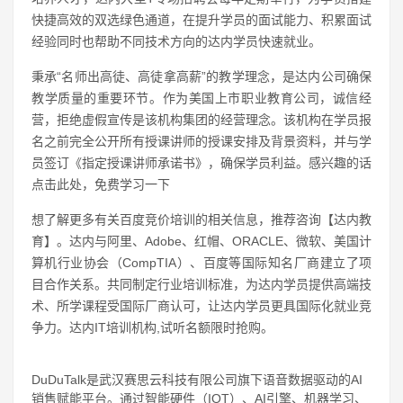
快捷高效的双选绿色通道，在提升学员的面试能力、积累面试
经验同时也帮助不同技术方向的达内学员快速就业。
秉承“名师出高徒、高徒拿高薪”的教学理念，是达内公司确保
教学质量的重要环节。作为美国上市职业教育公司，诚信经
营，拒绝虚假宣传是该机构集团的经营理念。该机构在学员报
名之前完全公开所有授课讲师的授课安排及背景资料，并与学
员签订《指定授课讲师承诺书》，确保学员利益。感兴趣的话
点击此处，免费学习一下
想了解更多有关百度竞价培训的相关信息，推荐咨询【达内教
育】。达内与阿里、Adobe、红帽、ORACLE、微软、美国计
算机行业协会（CompTIA）、百度等国际知名厂商建立了项
目合作关系。共同制定行业培训标准，为达内学员提供高端技
术、所学课程受国际厂商认可，让达内学员更具国际化就业竞
争力。达内IT培训机构,试听名额限时抢购。
DuDuTalk是武汉赛思云科技有限公司旗下语音数据驱动的AI
销售赋能平台。通过智能硬件（IOT）、AI引擎、机器学习、