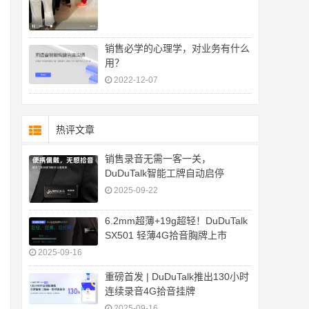
销售必学的心理学，对业务有什么
用？
2022-12-07
热评文章
销售录音无需一客一关，
DuDuTalk智能工牌自动启停
2025-09-22
6.2mm超薄+19g超轻！DuDuTalk
SX501 轻薄4G拾音胸牌上市
2025-09-16
重磅首发 | DuDuTalk推出130小时
连续录音4G拾音挂牌
2025-09-16