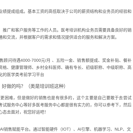
业绩提成组成。基本工资的高低取决于公司的薪资结构和业务员的经验和
、推广和客户服务等工作的人员。医考培训机构业务员需要具备良好的销
通和交流，并根据客户的需求和情况提供适合的服务和解决方案。
问待遇4000-7000元/月 、五险一金、销售额提成、奖金补贴、餐补
资格、健康管理师、乡村全科医师、确有专长、初级职称、中级职称、高
化的医学类考前学习平台
，好做的吗？（类是培训班这种）
售更困难，但是做好的销售也是有很多的，这个主要是自己要敢于去尝试
考试服务中心等好多医考服务中心都是很有实力的，你可以参考下，然后
心态去面对，祝您好运吧！
的AI销售赋能平台。通过智能硬件（IOT）、AI引擎、机器学习、NLP、文