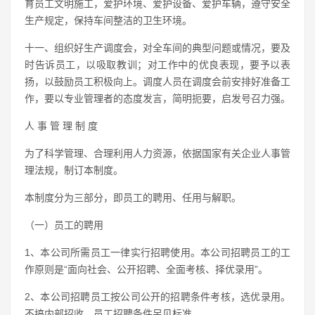
育员工文明施工，爱护环境、爱护设备、爱护车辆，遵守安全
生产规定，保持车间整洁的卫生环境。
十一、组织好生产调度会，对全车间的典型问题或情况，要及
时告诉员工，以吸取教训；对工作中的优良表现，要予以表
扬，以鼓励员工积极向上。调度人员在调度会前安排好准备工
作，要以专业管理者的态度发言，简明扼要，启发号召力强。
人 事 管 理 制 度
为了科学管理、合理利用人力资源，依据国家有关企业人事管
理法规，制订本制度。
本制度分为三部分，即员工的聘用、任用与解职。
（一）员工的聘用
1、本公司所需员工一律实行招聘使用。本公司招聘员工的工
作原则是“面向社会、公开招聘、全面考核、择优录用”。
2、本公司招聘员工按公司公开的招聘条件考核，选优录用。
不搞内部招收。员工招聘条件另见标准。