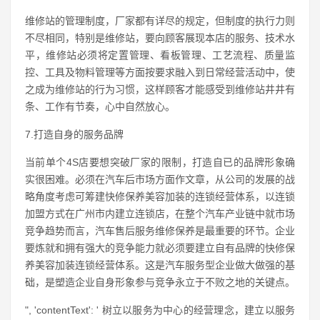
维修站的管理制度，厂家都有详尽的规定，但制度的执行力则
不尽相同，特别是维修站，要向顾客展现本店的服务、技术水
平，维修站必须将定置管理、看板管理、工艺流程、质量监
控、工具及物料管理等方面按要求融入到日常经营活动中，使
之成为维修站的行为习惯，这样顾客才能感受到维修站井井有
条、工作有节奏，心中自然放心。
7.打造自身的服务品牌
当前单个4S店要想突破厂家的限制，打造自已的品牌形象确
实很困难。必须在汽车后市场方面作文章，从公司的发展的战
略角度考虑可筹建快修保养美容加装的连锁经营体系，以连锁
加盟方式在广州市内建立连锁店，在整个汽车产业链中就市场
竞争趋势而言，汽车售后服务维修保养是最重要的环节。企业
要炼就和拥有强大的竞争能力就必须要建立自有品牌的快修保
养美容加装连锁经营体系。这是汽车服务型企业做大做强的基
础，是塑造企业自身形象参与竞争永立于不败之地的关键点。
", 'contentText': ' 树立以服务为中心的经营理念，建立以服务