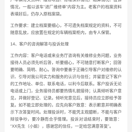
情况，一般以该车“进厂维修单”内容为主。老客户的档案资料
表填好后，仍存入原档案袋。
工作要求：建立档案要细心，不可遗失档案规定的资料，不可
随意乱放，应放置在规定的车辆档案柜内，由专人保管。
14、客户的咨询解答与投诉处理
工作内容：客户电话或来业务厅咨询有关维修业务问题，业务
接待人员必须先听后答，听要细心，不可随意打断客户；回答
要明确、简明、耐心。答询中要善于正确引导客户对维修的认
识、引导对我公司实力和服务的认识与信任；并留意记下客户
的工作地址、单位、联系电话，以利今后联系。客户投诉无论
电话或上门，业务接待员都要热情礼貌接待；认真倾听客户意
见，并做好登记、记录。倾听完意见后，接待员应立即给予答
复。如不能立即处理的，应先向客户致意：表示歉意并明确表
示下次答复时间。处理投诉时，不能凭主观臆断，不能与客户
辩驳争吵，要冷静而合乎情理。投诉对话结束时，要致意：
“XX先生（小姐），感谢您的信任，一定给您满意答复”。