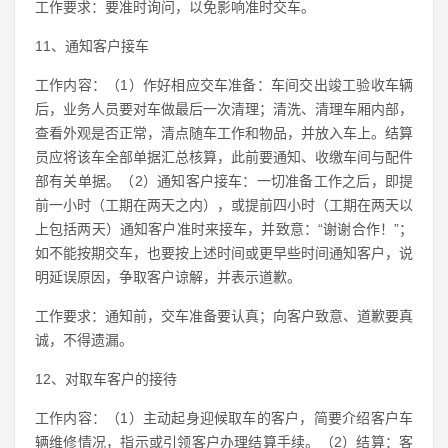
工作要求：要准时询问，以免影响准时交车。
11、通知客户接车
工作内容：（1）作好相应交车准备：车间交出竣工验收车辆
后，业务人员要对车做最后一次清理；清洗、清理车厢内部，
查看外观是否正常，清点随车工作和物品，并放入车上。结算
员应将该车全部单据汇总核算，此前要通知、收缴车间与配件
部有关单据。（2）通知客户接车：一切准备工作之后，即提
前一小时（工期在两天之内），或提前四小时（工期在两天以
上包括两天）通知客户准时来接车，并致意：“谢谢合作！”；
如不能按期交车，也要按上述时间或更早些时间通知客户，说
明延误原因，争取客户谅解，并表示道歉。
工作要求：通知前，交车准备要认真；向客户致意、道歉要真
诚，不得遗漏。
12、对取车客户的接待
工作内容：（1）主动起身迎候取车的客户，简要介绍客户车
辆维修情况，指示或引领客户办理结算手续。（2）结算：客