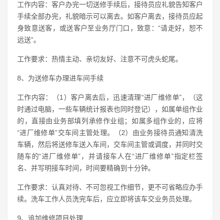
工作内容：客户办完一切送修手续后，接待员应礼貌告知客户
手续全部办完，礼貌暗示可以离去。如客户离去，接待员应起
身致意送客，或送客户至业务厅门口，致意：“请走好，恕不
远送”。
工作要求：热情主动、亲切友好、注意不可虎头蛇尾。
8、为送修车办理进车间手续
工作内容：（1）客户离去后，迅速清理“进厂维修单”，（这
时通过电脑，一些车辆统计报表也同时登记），如属单组作业
的，直接由业务部填列承修作业组；如属多组作业的，应将
“进厂维修单”交车间主管处理。（2）由业务接待员通知清洗
车辆，然后将送修车送入车间，交车间主管或调度，并同时交
随车的“进厂维修单”，并请接车人在“进厂维修单”指定栏签
名、并写明接车时间，时间要精确到十分钟。
工作要求：认真对待、不可忽视工作细节，更不可省略应办手
续。洗车工作人员洗完车后，应立即将该车交业务员处理。
9、追加维修项目处理