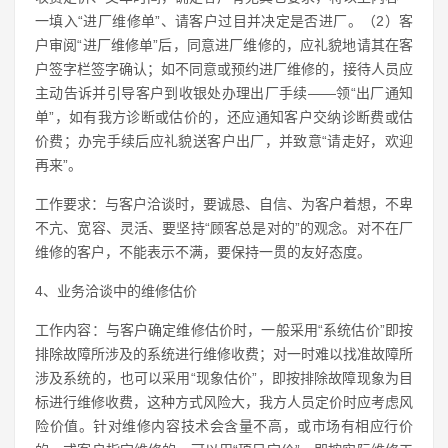
一填入“进厂维修单”、请客户过目并决定是否进厂。（2）客
户审阅“进厂维修单”后，同意进厂维修的，应礼貌地请其在客
户签字栏签字确认；如不同意或预约进厂维修的，接待人员应
主动告诉并引导客户到收银处办理出厂手续——领“出厂通知
单”，如有我方诊断或估价的，还应通知客户交纳诊断费或估
价费；办完手续后应礼貌送客户出厂，并致意“请走好，欢迎
再来”。
工作要求：与客户洽谈时，要诚恳、自信、为客户着想，不卑
不亢、宽容、灵活、要坚持“顾客总是对的”的观念。对不在厂
维修的客户，不能表示不满，要保持一贯的友好态度。
4、业务洽谈中的维修估价
工作内容：与客户确定维修估价时，一般采用“系统估价”即按
排除故障所涉及的系统进行维修收费；对一时难以找准故障所
涉及系统的，也可以采用“现象估价”，即按排除故障现象为目
标进行维修收费，这种方式风险大，我方人员定价时应考虑风
险价值。针对维修内容技术会含量不高，或市场有相应行价