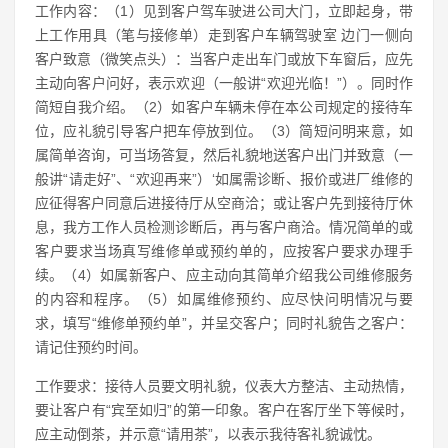
工作内容：（1）见到客户驾车驶进公司大门，立即起身，带
上工作用具（笔与接修单）走到客户车辆驾驶室 边门一侧向
客户致意（微笑点头）：当客户走出车门或放下车窗后，应先
主动向客户问好，表示欢迎（一般讲“欢迎光临！”）。同时作
简短自我介绍。（2）如客户车辆未停在本公司规定的接待车
位，应礼貌引导客户把车停放到位。（3）简短问明来意，如
属简单咨询，可当场答复，然后礼貌地送客户出门并致意（一
般讲“请走好”、“欢迎再来”）‘如属需诊断、报价或进厂维修的
应征得客户同意后进接待厅从空商洽；或让客户先到接待厅休
息，我方工作人员检测诊断后，再与客户商洽。情况简单的或
客户要求当场真写维修单或预约单的，应按客户要求办理手
续。（4）如属新客户、应主动向其简单介绍我公司维修服务
的内容和程序。（5）如属维修预约、应尽快问明情况与要
求，填写“维修单预约单”，并呈交客户；同时礼貌告之客户：
请记住预约时间。
工作要求：接待人员要文明礼貌，仪表大方整洁、主动热情，
要让客户有“宾至如归”的第一印象。客户在客厅坐下等候时，
应主动倒茶，并示意“请用茶”，以表示我待客礼貌诚忱。