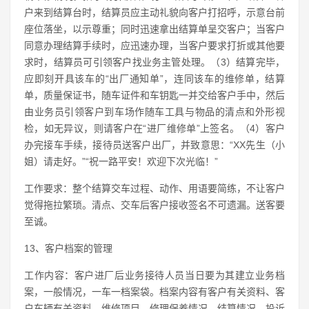
户来到结算台时，结算员应主动礼貌向客户打招呼，示意台前
座位落坐，以示尊重；同时迅速拿出结算单呈交客户；当客户
同意办理结算手续时，应迅速办理，当客户要求打折或其他要
求时，结算员可引领客户找业务主管处理。（3）结算完毕，
应即刻开具该车的“出厂通知单”，连同该车的维修单，结算
单，质量保证书，随车证件和车钥匙一并交给客户手中，然后
由业务员引领客户到车场作随车工具与物品的清点和外形视
检，如无异议，则请客户在“进厂维修单”上签名。（4）客户
办完接车手续，接待员送客户出厂，并致意思：“XX先生（小
姐）请走好。”“祝一路平安！欢迎下次光临！”
工作要求：整个结算交车过程、动作、用语要简练，不让客户
觉得拖拉繁琐。清点、交车后客户接收签名不可遗漏。送客要
至诚。
13、客户档案的管理
工作内容：客户进厂后业务接待人员当日要为其建立业务档
案，一般情况，一车一档案袋。档案内容有客户有关资料、客
户车辆有关资料、维修项目、修理保养情况、结算情况、投诉