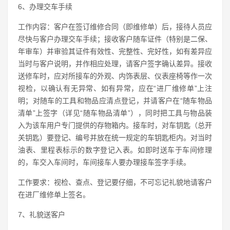
6、办理交车手续
工作内容：客户在签订维修合同（即维修单）后，接待人员应
尽快与客户办理交车手续；接收客户随车证件（特别是二保、
年审车）并审验其证件有效性、完整性、完好性，如有差异应
当时与客户说明，并作相应处理，请客户签字确认差异。接收
送修车时，应对所接车的外观、内饰表层、仪表座椅等作一次
视检，以确认有无异常、如有异常，应在“进厂维修单”上注
明；对随车的工具和物品应清点登记，并请客户在“随车物品
清单”上签字（详见“随车物品清单”），同时把工具与物品装
入为该车用户专门提供的存物箱内。接车时，对车钥匙（总开
关钥匙）要登记、编号并放在统一规定的车钥匙柜内。对当时
油表、里程表标示的数字登记入表。如即时送车于车间修理
的，车交入车间时，车间接车人要办理接车签字手续。
工作要求：视检、查点、登记要仔细，不可忘记礼貌地请客户
在进厂维修单上签名。
7、礼貌送客户