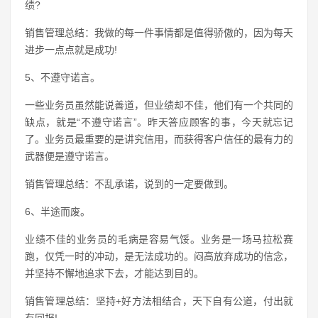
绩?
销售管理总结：我做的每一件事情都是值得骄傲的，因为每天
进步一点点就是成功!
5、不遵守诺言。
一些业务员虽然能说善道，但业绩却不佳，他们有一个共同的
缺点，就是“不遵守诺言”。昨天答应顾客的事，今天就忘记
了。业务员最重要的是讲究信用，而获得客户信任的最有力的
武器便是遵守诺言。
销售管理总结：不乱承诺，说到的一定要做到。
6、半途而废。
业绩不佳的业务员的毛病是容易气馁。业务是一场马拉松赛
跑，仅凭一时的冲动，是无法成功的。闷高放弃成功的信念，
并坚持不懈地追求下去，才能达到目的。
销售管理总结：坚持+好方法相结合，天下自有公道，付出就
有回报!