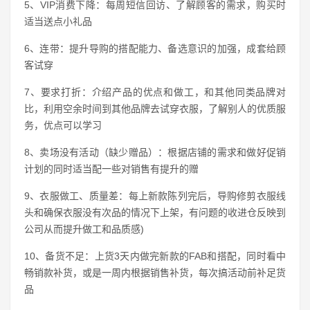
5、VIP消费下降：每周短信回访、了解顾客的需求，购买时
适当送点小礼品
6、连带：提升导购的搭配能力、备选意识的加强，成套给顾
客试穿
7、要求打折：介绍产品的优点和做工，和其他同类品牌对
比，利用空余时间到其他品牌去试穿衣服，了解别人的优质服
务，优点可以学习
8、卖场没有活动（缺少赠品）：根据店铺的需求和做好促销
计划的同时适当配一些对销售有提升的赠
9、衣服做工、质量差：每上新款陈列完后，导购修剪衣服线
头和确保衣服没有次品的情况下上架，有问题的收进仓反映到
公司从而提升做工和品质感)
10、备货不足：上货3天内做完新款的FAB和搭配，同时看中
畅销款补货，或是一周内根据销售补货，每次搞活动前补足货
品