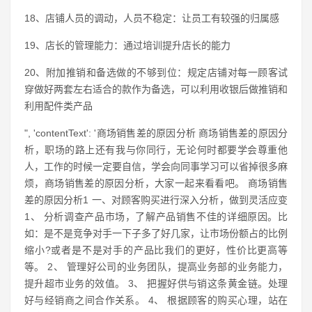
18、店铺人员的调动，人员不稳定：让员工有较强的归属感
19、店长的管理能力：通过培训提升店长的能力
20、附加推销和备选做的不够到位：规定店铺对每一顾客试
穿做好两套左右适合的款作为备选，可以利用收银后做推销和
利用配件类产品
", 'contentText': '商场销售差的原因分析 商场销售差的原因分
析，职场的路上还有我与你同行，无论何时都要学会尊重他
人，工作的时候一定要自信，学会向同事学习可以省掉很多麻
烦，商场销售差的原因分析，大家一起来看看吧。 商场销售
差的原因分析1 一、对顾客购买进行深入分析，做到灵活应变
1、 分析调查产品市场，了解产品销售不佳的详细原因。比
如：是不是竞争对手一下子多了好几家，让市场份额占的比例
缩小?或者是不是对手的产品比我们的更好，性价比更高等
等。 2、 管理好公司的业务团队，提高业务部的业务能力，
提升超市业务的效值。 3、 把握好供与销这条黄金链。处理
好与经销商之间合作关系。 4、 根据顾客的购买心理，站在