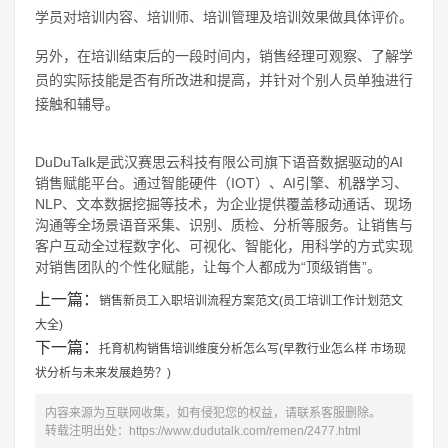
学员对培训内容、培训师、培训管理及培训效果做具体评价。
另外，在培训结束后的一段时间内，销售经理可观察、了解学
员的实际技能是否有所改进和提高，并针对个别人员单独进行
接触和辅导。
DuDuTalk是武汉赛思云科技有限公司旗下语音数据驱动的AI
销售赋能平台。通过智能硬件（IOT）、AI引擎、机器学习、
NLP、文本数据挖掘等技术，为企业提供覆盖移动通话、现场
沟通等全场景语音采集、识别、质检、分析等服务。让销售与
客户互动全过程数字化、可视化、智能化，用科学的方式实现
对销售团队的个性化赋能，让每个人都成为“顶级销售”。
上一篇：
销售新员工入职培训流程方案范文(员工培训工作计划范文
大全)
下一篇：
托育机构销售培训维度分析怎么写(早教行业怎么样 市场现
状分析与未来发展趋势？)
内容来源为互联网收集，如有侵犯您的权益，请联系客服删除。
转载注明出处：
https://www.dudutalk.com/remen/2477.html