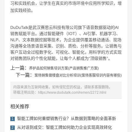
习和实践机会，让学生在真实的市场环境中应用所学知识，增
加实践经验。
DuDuTalk是武汉赛思云科技有限公司旗下语音数据驱动的AI
销售赋能平台。通过智能硬件（IOT）、AI引擎、机器学习、
NLP、文本数据挖掘等技术，为企业提供覆盖移动通话、现场
沟通等全场景语音采集、识别、质检、分析等服务。让销售与
客户互动全过程数字化、可视化、智能化，用科学的方式实现
对销售团队的个性化赋能，让每个人都成为“顶级销售”。
上一篇：
养护品如何销售培训方案(产品销售推广方案)
下一篇：
案场销售做楼盘对比分析培训(案场客服培训内容有哪些)
内容来源为互联网收集，如有侵犯您的权益，请联系客服删除。
转载注明出处：
https://www.dudutalk.com/remen/2272.html
相关推荐
智能工牌如何重塑销售行业？从数据到策略的全面革新
1
从对话到成交：智能工牌如何助力企业实现高效转化
2