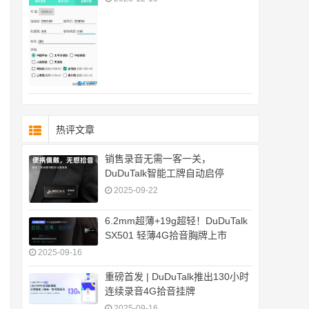
热评文章
销售录音无需一客一关，
DuDuTalk智能工牌自动启停
2025-09-22
6.2mm超薄+19g超轻！DuDuTalk
SX501 轻薄4G拾音胸牌上市
2025-09-16
重磅首发 | DuDuTalk推出130小时
连续录音4G拾音挂牌
2025-09-16