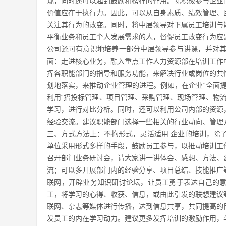
现，同时还可以起到鼓励和榜样的作用。除积极参与企业
价值应在于执行力。因此，可以从自身素质、绩效管理、
关注其行为的改变。同时，将中层领导对下属员工培训与
平衡业务和员工个人发展需求的人，督促员工改变行为应
公司还可有意识地培养一部分中层领导参与讲课，并对
面：走进核心业务，融入重点工作人力资源部在培训工作
挥各职能部门的指导和服务功能，来解决行业或岗位的共
划地落实，来推动企业管理的进程。例如，在企业“全面
利用“招投标管理、项目管理、采购管理、现场管理、物
学习，进行对比分析。同时，还可以利用公司内部的资源
经验交流。建议职能部门选择一些相关的行业动向、管理
三、方式方法上：不拘形式，灵活适用 企业的培训，除
单位采用形式多样的手段，鼓励员工参与，以推动培训工
召开部门业务研讨会，请大家讲一讲体会、感想、方法、
流；可以多开展部门内的经验分享、项目总结、技能推广
联网，开辟业务知识研讨论坛，让员工勇于表达自己的
工，将学习的心得、收获、信息，或由此引发的联想建议
联网、杂志等媒体进行传播，达到信息共享，共同提高的
发员工的内在学习动力。建议更多发挥培训的激励作用，