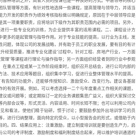
的各种培训之外，高管人员的授课也是一种良好的方式。中层领导的核心
团队管理等方面，有针对性地选择一些课程，提高管理与领导力，并适当
能力开发的职责作为绩效考核指标做以明确规定，原因在于中层领导应是
是其一项重要职责，应将培训下级作为其职责范围内必需的项目。另外，
其进行一些专业化的训练，为企业提供丰富的适用课程。二、课程设计方
中更多的是起管理与指导作用。对于专业技能的提高，以行业为主线，发
性问题，体现公司的发展战略，并有助于员工的职业发展，要有目的有计
提升经营质量，推进专业化建设”过程中，针对工程、房地产行业，一方面
流管理”等课程进行理论与操作指导；另一方面组织经营者到同行业中参观
，在重点工程或某一工作阶段结束时，组织召开总结会，进行公司内部的
方法、技术应用等题目，组织集中学习，促进行业整体管理水平的提高。
了有告知的功能外，还能够传授知识、激励受众、改变行为。建议各基层
作的有效开展。例如，可以考虑选择一二个与年度重点工作相关的课题，
建议或问题等；或定期拟订一定的业务课题集思广益义，组织大家探讨交
等内部会议等，形式灵活、内容适用、时间长短不限；也可以利用公司内
意见和看法，使他们精于钻研，惯于讨论；要鼓励参加外出培训学习的员
等，进行归纳整理，面向特定的受众，以小型报告会的形式，或借助于内
目的。四、结果应用上：注重激励，建立制度培训就是要创造生产力，启
与公司的考评制度、激励制度和福利制度结合起来，用以维护培训通道的