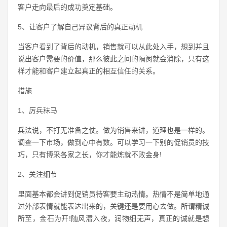
客户走向最后的成功奠定基础。
5、让客户了解自己异议背后的真正动机
当客户看到了背后的动机，销售就可以从此处入手，想到并且
说出客户需要的价值，那么彼此之间的隔阂就会消除，只有这
样才能和客户建立起真正的相互信任的关系。
措施
1、厉兵秣马
兵法说，不打无准备之仗。做为销售来讲，道理也是一样的。
调查一下市场，做到心中有数。可以学习一下别的促销员的技
巧，只有博采各家之长，你才能炼就不败金身!
2、关注细节
里面基本都会讲到促销员待客要主动热情。热情不是简单地通
过外部表情就能表达出来的，关键还是要用心去做。所谓精诚
所至，金石为开!随风潜入夜，润物细无声，真正的诚就是想