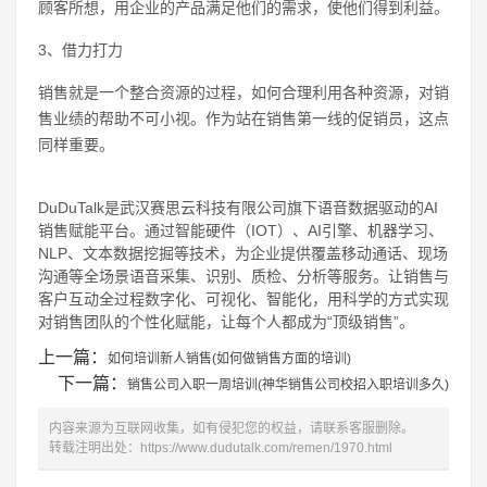
顾客所想，用企业的产品满足他们的需求，使他们得到利益。
3、借力打力
销售就是一个整合资源的过程，如何合理利用各种资源，对销
售业绩的帮助不可小视。作为站在销售第一线的促销员，这点
同样重要。
DuDuTalk是武汉赛思云科技有限公司旗下语音数据驱动的AI
销售赋能平台。通过智能硬件（IOT）、AI引擎、机器学习、
NLP、文本数据挖掘等技术，为企业提供覆盖移动通话、现场
沟通等全场景语音采集、识别、质检、分析等服务。让销售与
客户互动全过程数字化、可视化、智能化，用科学的方式实现
对销售团队的个性化赋能，让每个人都成为“顶级销售”。
上一篇：
如何培训新人销售(如何做销售方面的培训)
下一篇：
销售公司入职一周培训(神华销售公司校招入职培训多久)
内容来源为互联网收集，如有侵犯您的权益，请联系客服删除。
转载注明出处：
https://www.dudutalk.com/remen/1970.html