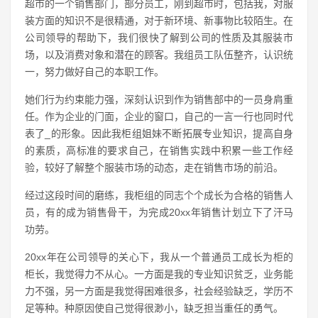
超市的一个销售部门，部分员工，刚到超市时，包括我，对服
装方面的知识不是很精通，对于新环境、新事物比较陌生。在
公司领导的帮助下，我们很快了解到公司的性质及其服装市
场，以及消费对象和潜在的顾客。我组员工队伍整齐，认识统
一，努力做好自己的本职工作。
她们行为约束能力强，深刻认识到作为销售部中的一员身肩重
任。作为企业的门面，企业的窗口，自己的一言一行也同时代
表了_的形象。因此我柜组姐妹不断拓展专业知识，提高自身
的素质，高标准的要求自己，在销售实践中积累一些工作经
验，较好了解整个服装市场的动态，走在销售市场的前沿。
经过这段时间的磨练，我柜组的同志个个成长为合格的销售人
员，有的成为销售骨干，为完成20xx年销售计划立下了汗马
功劳。
20xx年在公司领导的关心下，我从一个普通员工成长为柜的
柜长，我觉得力不从心。一方面是我的专业知识贫乏，业务能
力不强，另一方面是我觉得困难很多，社会经验缺乏，学历不
足等种。种原因使自己觉得很渺小，缺乏担当重任的勇气。