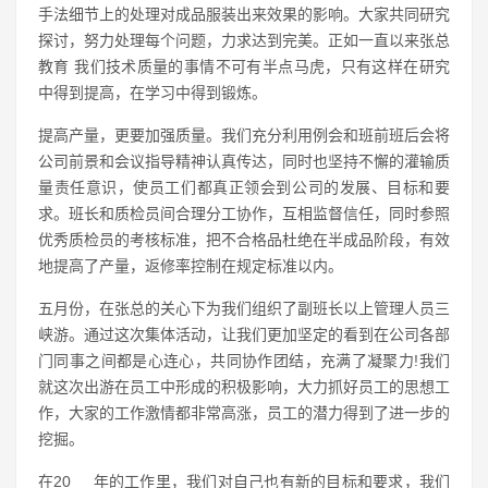
手法细节上的处理对成品服装出来效果的影响。大家共同研究
探讨，努力处理每个问题，力求达到完美。正如一直以来张总
教育 我们技术质量的事情不可有半点马虎，只有这样在研究
中得到提高，在学习中得到锻炼。
提高产量，更要加强质量。我们充分利用例会和班前班后会将
公司前景和会议指导精神认真传达，同时也坚持不懈的灌输质
量责任意识，使员工们都真正领会到公司的发展、目标和要
求。班长和质检员间合理分工协作，互相监督信任，同时参照
优秀质检员的考核标准，把不合格品杜绝在半成品阶段，有效
地提高了产量，返修率控制在规定标准以内。
五月份，在张总的关心下为我们组织了副班长以上管理人员三
峡游。通过这次集体活动，让我们更加坚定的看到在公司各部
门同事之间都是心连心，共同协作团结，充满了凝聚力!我们
就这次出游在员工中形成的积极影响，大力抓好员工的思想工
作，大家的工作激情都非常高涨，员工的潜力得到了进一步的
挖掘。
在20__ 年的工作里，我们对自己也有新的目标和要求，我们