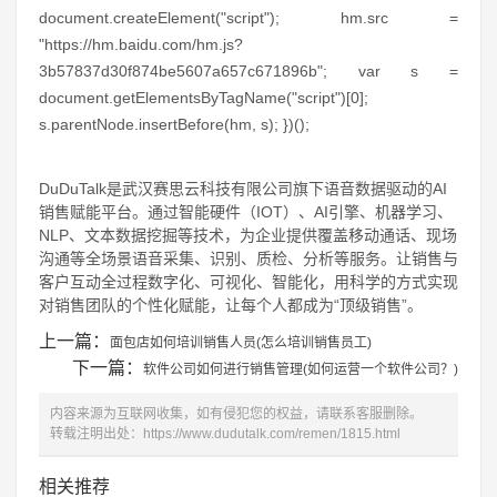
document.createElement("script"); hm.src =
"https://hm.baidu.com/hm.js?
3b57837d30f874be5607a657c671896b"; var s =
document.getElementsByTagName("script")[0];
s.parentNode.insertBefore(hm, s); })();
DuDuTalk是武汉赛思云科技有限公司旗下语音数据驱动的AI
销售赋能平台。通过智能硬件（IOT）、AI引擎、机器学习、
NLP、文本数据挖掘等技术，为企业提供覆盖移动通话、现场
沟通等全场景语音采集、识别、质检、分析等服务。让销售与
客户互动全过程数字化、可视化、智能化，用科学的方式实现
对销售团队的个性化赋能，让每个人都成为“顶级销售”。
上一篇：
面包店如何培训销售人员(怎么培训销售员工)
下一篇：
软件公司如何进行销售管理(如何运营一个软件公司？)
内容来源为互联网收集，如有侵犯您的权益，请联系客服删除。
转载注明出处：
https://www.dudutalk.com/remen/1815.html
相关推荐