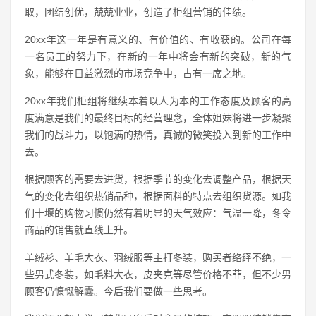
取，团结创优，兢兢业业，创造了柜组营销的佳绩。
20xx年这一年是有意义的、有价值的、有收获的。公司在每
一名员工的努力下，在新的一年中将会有新的突破，新的气
象，能够在日益激烈的市场竞争中，占有一席之地。
20xx年我们柜组将继续本着以人为本的工作态度及顾客的高
度满意是我们的最终目标的经营理念，全体姐妹将进一步凝聚
我们的战斗力，以饱满的热情，真诚的微笑投入到新的工作中
去。
根据顾客的需要去进货，根据季节的变化去调整产品，根据天
气的变化去组织热销品种，根据面料的特点去组织货源。如我
们十堰的购物习惯仍然有着明显的天气效应：气温一降，冬令
商品的销售就直线上升。
羊绒衫、羊毛大衣、羽绒服等主打冬装，购买者络绎不绝，一
些男式冬装，如毛料大衣，皮夹克等尽管价格不菲，但不少男
顾客仍慷慨解囊。今后我们要做一些思考。