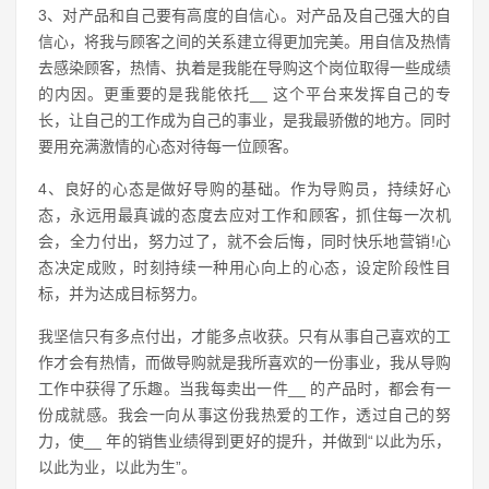
3、对产品和自己要有高度的自信心。对产品及自己强大的自
信心，将我与顾客之间的关系建立得更加完美。用自信及热情
去感染顾客，热情、执着是我能在导购这个岗位取得一些成绩
的内因。更重要的是我能依托__ 这个平台来发挥自己的专
长，让自己的工作成为自己的事业，是我最骄傲的地方。同时
要用充满激情的心态对待每一位顾客。
4、良好的心态是做好导购的基础。作为导购员，持续好心
态，永远用最真诚的态度去应对工作和顾客，抓住每一次机
会，全力付出，努力过了，就不会后悔，同时快乐地营销!心
态决定成败，时刻持续一种用心向上的心态，设定阶段性目
标，并为达成目标努力。
我坚信只有多点付出，才能多点收获。只有从事自己喜欢的工
作才会有热情，而做导购就是我所喜欢的一份事业，我从导购
工作中获得了乐趣。当我每卖出一件__ 的产品时，都会有一
份成就感。我会一向从事这份我热爱的工作，透过自己的努
力，使__ 年的销售业绩得到更好的提升，并做到“以此为乐，
以此为业，以此为生”。