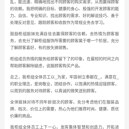
乱，能迅速、精确地找出不同顾客的购买需求，从而赢得顾客
的信赖。我把明确的目标、健康的身心、极强的开发顾客的能
力、自信、专业知识、找出顾客的需求、好的解说技巧、善于
处理反对意见、跟踪顾客和收款作为常规业务去学习。
鼓励柜组姐妹充满自信去赢得顾客的信赖，去热情为顾客服
务，去充分了解柜组服饰所需要的顾客属于哪一个阶层，充分
了解顾客喜好，有的放矢搞销售。
柜组成员热情的服务给顾客留下了的印象，在最短的时间之内
帮助顾客解除疑虑，说服顾客购买产品。
总之，我柜组全体员工以_为家，牢固树立奉献在_，满意在_
的职业理念，爱岗敬业，团结协作，以饱满的热情迎接顾客，
以周到的服务对待顾客，以真诚的微笑送别顾客。
全体姐妹对待不同年龄层次的顾客，充分考虑他们在服装品
牌、档次、价位上的需要，热心为他们推荐时尚、健康、质优
价廉的商品。
我柜组全体员工上下一心，发挥集体智慧和创造力，开拓进