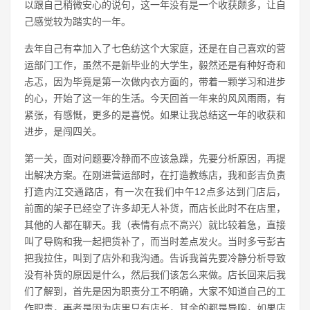
以跟自己稍微安心的说句，这一年没有是一个收获颇多，让自
己感觉较为踏实的一年。
去年自己有幸加入了七色纺这个大家庭，还是在自己喜欢的营
运部门工作，虽然不是新毕业的大学生，毅然还是有种好奇和
忐忑，因为毕竟是第一次做内衣方面的，带着一颗学习和进步
的心，开始了这一年的生活。今天回首一年来的风风雨雨，有
紧张，有感慨，更多的是喜悦。如果让我总结这一年的收获和
进步，是闯四关。
第一关，面对问题要冷静而不应该急躁，先要分析原因，再提
出解决方案。在刚进营运部时，在打造教练店，我和彭吉负责
打造内江交通路店，有一次在我们中午12点多达到门店后，
前面的架子已经空了许多却无人补货，而店长此时不在店里，
其他的人都在聊天。我（表情有点不高兴）就比较着急，直接
叫了导购和我一起把货补了，而当时差点发火。当时多亏彭吉
把我拉住，叫到了店外和我沟通。告诉我首先要冷静分析导致
没有补货的原因是什么，然后我们该怎么来做。店长回来后我
们了解到，首先是因为职责分工不明确，大家不知道自己的工
作职责，再者是因为店里只有店长，其余的都是导购，如果店