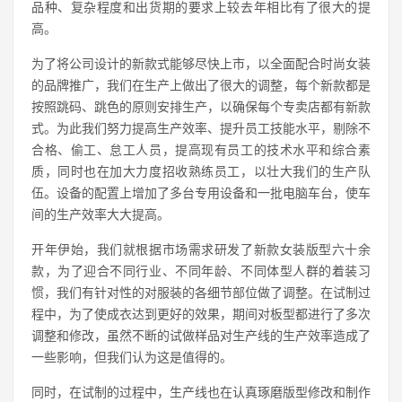
品种、复杂程度和出货期的要求上较去年相比有了很大的提
高。
为了将公司设计的新款式能够尽快上市，以全面配合时尚女装
的品牌推广，我们在生产上做出了很大的调整，每个新款都是
按照跳码、跳色的原则安排生产，以确保每个专卖店都有新款
式。为此我们努力提高生产效率、提升员工技能水平，剔除不
合格、偷工、怠工人员，提高现有员工的技术水平和综合素
质，同时也在加大力度招收熟练员工，以壮大我们的生产队
伍。设备的配置上增加了多台专用设备和一批电脑车台，使车
间的生产效率大大提高。
开年伊始，我们就根据市场需求研发了新款女装版型六十余
款，为了迎合不同行业、不同年龄、不同体型人群的着装习
惯，我们有针对性的对服装的各细节部位做了调整。在试制过
程中，为了使成衣达到更好的效果，期间对板型都进行了多次
调整和修改，虽然不断的试做样品对生产线的生产效率造成了
一些影响，但我们认为这是值得的。
同时，在试制的过程中，生产线也在认真琢磨版型修改和制作