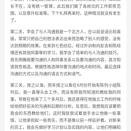
长不在，没有统一管理，此后我们做了各岗位的工作职责范
围，以及晋升标准等。下个礼拜再来时，这种情况就没有发生
了。
第二关，学会了与人沟通我是一个北方人，在以前说话比较直
接，常常只把自己的想法表达出来而忽略了别人的感受，没有
达到预期的效果。在来到七色纺后，经过外训和向彭吉和陈经
理还有其他同事等的学习，我学会了简单的与人沟通的技巧，
首先明确我要沟通的人和同事关系以及要沟通的内容，其次知
道其性格选，根据性格选择你要沟通的地点和时间。最后选择
沟通的方式以及沟通的语言方式和语气。
第三关，授之以渔，而非授之以鱼在8月份开始有陈列小组陈
列后，我一直埋头去工作，而没有把我所知道的教给我的同
事，导致在他来了三个多月后，我还是得在他独立工作的时候
给他把好前关的沟通和后期的分析。反思后，我想我应该要把
我会的东西教给他们，这时我就尝试着放手去让他做一些事
情，让他承担起一些责任，而不是像以前一样庇护着。对新来
的员工，我会先做好学习计划以及实践的内容，让他们明确知