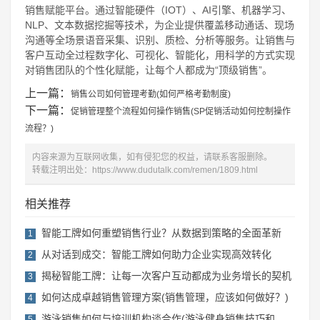
销售赋能平台。通过智能硬件（IOT）、AI引擎、机器学习、
NLP、文本数据挖掘等技术，为企业提供覆盖移动通话、现场
沟通等全场景语音采集、识别、质检、分析等服务。让销售与
客户互动全过程数字化、可视化、智能化，用科学的方式实现
对销售团队的个性化赋能，让每个人都成为“顶级销售”。
上一篇：
销售公司如何管理考勤(如何严格考勤制度)
下一篇：
促销管理整个流程如何操作销售(SP促销活动如何控制操作
流程？)
内容来源为互联网收集，如有侵犯您的权益，请联系客服删除。
转载注明出处：
https://www.dudutalk.com/remen/1809.html
相关推荐
智能工牌如何重塑销售行业？从数据到策略的全面革新
1
从对话到成交：智能工牌如何助力企业实现高效转化
2
揭秘智能工牌：让每一次客户互动都成为业务增长的契机
3
如何达成卓越销售管理方案(销售管理，应该如何做好？)
4
游泳销售如何与培训机构谈合作(游泳健身销售技巧和话术)
5