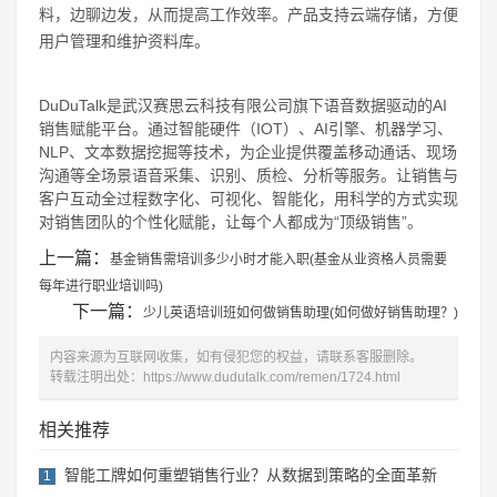
料，边聊边发，从而提高工作效率。产品支持云端存储，方便
用户管理和维护资料库。
DuDuTalk是武汉赛思云科技有限公司旗下语音数据驱动的AI
销售赋能平台。通过智能硬件（IOT）、AI引擎、机器学习、
NLP、文本数据挖掘等技术，为企业提供覆盖移动通话、现场
沟通等全场景语音采集、识别、质检、分析等服务。让销售与
客户互动全过程数字化、可视化、智能化，用科学的方式实现
对销售团队的个性化赋能，让每个人都成为“顶级销售”。
上一篇：
基金销售需培训多少小时才能入职(基金从业资格人员需要
每年进行职业培训吗)
下一篇：
少儿英语培训班如何做销售助理(如何做好销售助理？)
内容来源为互联网收集，如有侵犯您的权益，请联系客服删除。
转载注明出处：
https://www.dudutalk.com/remen/1724.html
相关推荐
智能工牌如何重塑销售行业？从数据到策略的全面革新
1