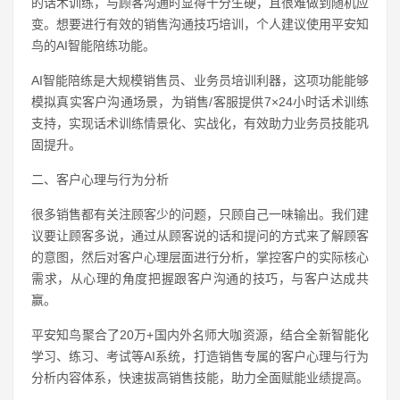
的话术训练，与顾客沟通时显得十分生硬，且很难做到随机应
变。想要进行有效的销售沟通技巧培训，个人建议使用平安知
鸟的AI智能陪练功能。
AI智能陪练是大规模销售员、业务员培训利器，这项功能能够
模拟真实客户沟通场景，为销售/客服提供7×24小时话术训练
支持，实现话术训练情景化、实战化，有效助力业务员技能巩
固提升。
二、客户心理与行为分析
很多销售都有关注顾客少的问题，只顾自己一味输出。我们建
议要让顾客多说，通过从顾客说的话和提问的方式来了解顾客
的意图，然后对客户心理层面进行分析，掌控客户的实际核心
需求，从心理的角度把握跟客户沟通的技巧，与客户达成共
赢。
平安知鸟聚合了20万+国内外名师大咖资源，结合全新智能化
学习、练习、考试等AI系统，打造销售专属的客户心理与行为
分析内容体系，快速拔高销售技能，助力全面赋能业绩提高。