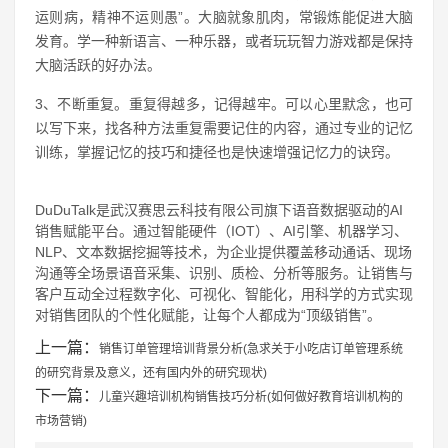
运则病，精神不运则愚”。大脑就象肌肉，常锻炼能促进大脑
发育。学一种新语言、一种乐器，或者玩玩智力游戏都是保持
大脑活跃的好办法。
3、不断重复。重复得越多，记得越牢。可以心里默念，也可
以写下来，找各种方法重复需要记住的内容，通过专业的记忆
训练，掌握记忆的技巧和捷径也是快速增强记忆力的诀窍。
DuDuTalk是武汉赛思云科技有限公司旗下语音数据驱动的AI
销售赋能平台。通过智能硬件（IOT）、AI引擎、机器学习、
NLP、文本数据挖掘等技术，为企业提供覆盖移动通话、现场
沟通等全场景语音采集、识别、质检、分析等服务。让销售与
客户互动全过程数字化、可视化、智能化，用科学的方式实现
对销售团队的个性化赋能，让每个人都成为“顶级销售”。
上一篇：
销售订单管理培训背景分析(急求关于小吃店订单管理系统
的研究背景及意义，还有国内外的研究现状)
下一篇：
儿童兴趣培训机构销售技巧分析(如何做好教育培训机构的
市场营销)