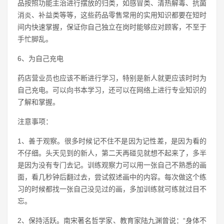
品按照功能主治进行摆放的归类，如感冒类、清热解毒、抗菌
消炎、补益类等等，这些药品零售常用的实用知识都要在短时
间内快速掌握，保证你自己独立在岗时能够应对顾客，不至于
手忙脚乱。
6、为自己充电
药店营业员也应该不断进行学习，特别是新人就更应该时时为
自己充电。可以向书本学习，还可以在网络上进行专业知识的
了解和掌握。
注意事项：
1、善于观察。很多时候记不住不是因为记性差，是因为看的
不仔细。头天见到的新人，第二天再碰见就想不起来了，多半
是因为没有专门去记。训练观察力可以用一张自己不熟悉的画
面，看几秒钟后翻过去，尝试叙述画中的内容。每次做这个练
习的时候都找一张自己没见过的画，多加训练就可练就过目不
忘。
2、保持活跃。南宋著名哲学家、教育家陆九渊曾说：“身体不