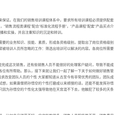
来保证。在我们的销售培训课程体系中，要求所有培训课程必须提供配套
，“销售流程类课程”配合“标准化流程手册”，“产品课程”配套“产品买点介
传播和实操，并且注重知识的沉淀和转训。
需要的业务知识、技能、素质，形成各资格级别，提取出了岗位资格级别
常被培训人员所忽略的工作：筛选出培训可以解决的内容。各岗位所需要
的问题太多就不能完成这次销售，还有些销售人员不能很好的处理客户疑问，导致不能成
各位有所帮助。那么，接下来就让我们一起了解一下关于如何做好销售管
强求改变团队人员的个性 大家都知道从古至今有非常优秀的团队，团队成
试想，如果唐僧把孙悟空的个性打磨成以来顺搜的话，还能不能发挥孙悟
只因为孙悟空的个性化太强导致他在天宫混不下去，他触犯了较多的天条