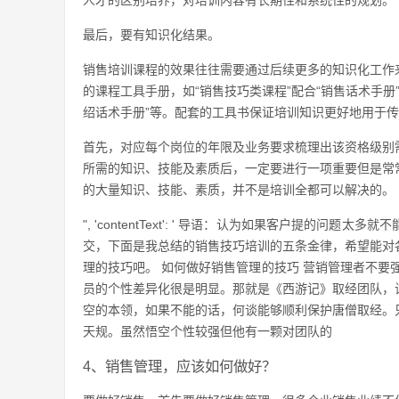
人才的区别培养，对培训内容有长期性和系统性的规划。
最后，要有知识化结果。
销售培训课程的效果往往需要通过后续更多的知识化工作
的课程工具手册，如“销售技巧类课程”配合“销售话术手册”
绍话术手册”等。配套的工具书保证培训知识更好地用于
首先，对应每个岗位的年限及业务要求梳理出该资格级别
所需的知识、技能及素质后，一定要进行一项重要但是常
的大量知识、技能、素质，并不是培训全都可以解决的。
", 'contentText': ' 导语：认为如果客户提
交，下面是我总结的销售技巧培训的五条金律，希望能对
理的技巧吧。 如何做好销售管理的技巧 营销管理者不要
员的个性差异化很是明显。那就是《西游记》取经团队，
空的本领，如果不能的话，何谈能够顺利保护唐僧取经。
天规。虽然悟空个性较强但他有一颗对团队的
4、销售管理，应该如何做好？