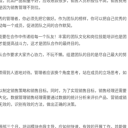
佳，比如产品销量不好，应收账款很多，销售人员积极性不高，销售费用
是因为销售管理不到位。
优秀的管理者，你必须先把它做好。作为团队的榜样，你可以把自己优秀的
动每一个成员，促进团队之间的合作默契。
技能要在合作中传递给每一个队友！丰富的团队文化和岗位技能培训也是团
才能提高战斗力，这才是团队合作的最终目的。
团队合作要求大家齐心协力，不玩不懒。组建团队的目的是尽自己最大的努
必须得到人道地对待。管理者应该换个角度思考，站在成员的立场思考，如
以制定销售策略和销售目标。同时，为了实现销售目标，销售经理还需要
大化。数据管理销售经理需要通过数据的统计分析来评价产品、营销或销
无效的，识别有效的方法，做出正确的决策。
源部三个月，培训模块由我主导，应如何快速，有效的开展工作，并能做