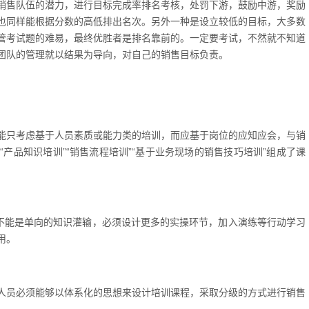
销售队伍的潜力，进行目标完成率排名考核，处罚下游，鼓励中游，奖励
也同样能根据分数的高低排出名次。另外一种是设立较低的目标，大多数
管考试题的难易，最终优胜者是排名靠前的。一定要考试，不然就不知道
团队的管理就以结果为导向，对自己的销售目标负责。
能只考虑基于人员素质或能力类的培训，而应基于岗位的应知应会，与销
产品知识培训”“销售流程培训”“基于业务现场的销售技巧培训”组成了课
绝不能是单向的知识灌输，必须设计更多的实操环节，加入演练等行动学习
用。
人员必须能够以体系化的思想来设计培训课程，采取分级的方式进行销售