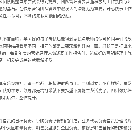
么团队的整体素质就会得到提高。团队管理者要营造积极的工作氛围与环
量的基石。在快乐营销团队管理中激发人的潜能尤为重要，开心快乐工作
性---认可，不断的来认可他们的成绩。
呢不言而喻，学习好的孩子考试后能得到家长与老师的认可和同学们的欣
这两种结果看是不同，相同的都是需要荣耀和好的一面。好孩子是打出来
通病，每到年度的营销经理人做述职工作报告时，达成好的营销经理士气
高。相反完成差的就截然相反。
具有乐观精神、勇于挑战、积极进取的员工。二则树立典型和样板，激发
团队的领导，领导都无精打采就不要指望下属能生龙活虎了。四则做好培
鞭策后进，整体提升。
对自己的目标负责。导购负责所促销的门店，业务代表负责自己管理的片
整个大区销量负责，销售总监则对全国负责。前提是销售目标的制定和分