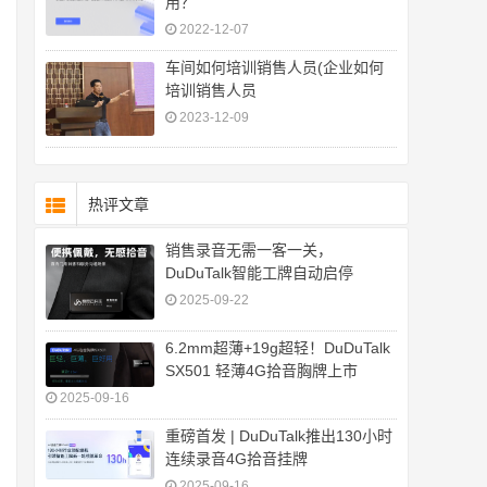
用？
2022-12-07
车间如何培训销售人员(企业如何
培训销售人员
2023-12-09
热评文章
销售录音无需一客一关，
DuDuTalk智能工牌自动启停
2025-09-22
6.2mm超薄+19g超轻！DuDuTalk
SX501 轻薄4G拾音胸牌上市
2025-09-16
重磅首发 | DuDuTalk推出130小时
连续录音4G拾音挂牌
2025-09-16