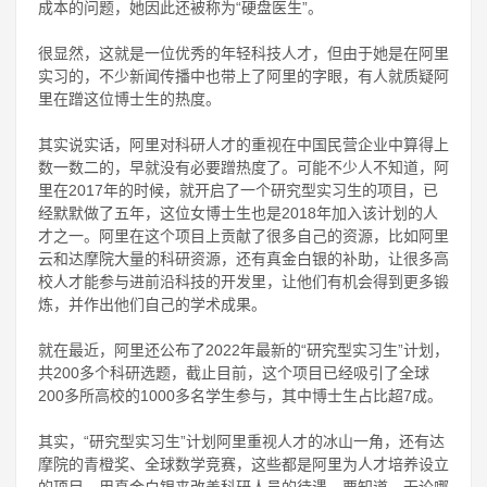
成本的问题，她因此还被称为“硬盘医生”。
很显然，这就是一位优秀的年轻科技人才，但由于她是在阿里
实习的，不少新闻传播中也带上了阿里的字眼，有人就质疑阿
里在蹭这位博士生的热度。
其实说实话，阿里对科研人才的重视在中国民营企业中算得上
数一数二的，早就没有必要蹭热度了。可能不少人不知道，阿
里在2017年的时候，就开启了一个研究型实习生的项目，已
经默默做了五年，这位女博士生也是2018年加入该计划的人
才之一。阿里在这个项目上贡献了很多自己的资源，比如阿里
云和达摩院大量的科研资源，还有真金白银的补助，让很多高
校人才能参与进前沿科技的开发里，让他们有机会得到更多锻
炼，并作出他们自己的学术成果。
就在最近，阿里还公布了2022年最新的“研究型实习生”计划，
共200多个科研选题，截止目前，这个项目已经吸引了全球
200多所高校的1000多名学生参与，其中博士生占比超7成。
其实，“研究型实习生”计划阿里重视人才的冰山一角，还有达
摩院的青橙奖、全球数学竞赛，这些都是阿里为人才培养设立