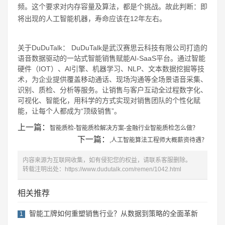
频。这个要求对内存容量及算法，都是个挑战。故此判断：即
将出现的人工智能机器，寿命应该在12年左右。
关于DuDuTalk： DuDuTalk是武汉赛思云科技有限公司打造的
语音数据驱动的一站式智能销售赋能AI-SaaS平台。通过智能
硬件（IOT）、AI引擎、机器学习、NLP、文本数据挖掘等技
术，为企业提供覆盖移动通话、现场沟通等全场景语音采集、
识别、质检、分析等服务。让销售与客户互动全过程数字化、
可视化、智能化，用科学的方式实现对销售团队的个性化赋
能，让每个人都成为“顶级销售”。
上一篇：
智能质检-智能质检解决方案-金融行业智能质检怎么做？
下一篇：
,人工智能算法工程师大概薪资待遇？
内容来源为互联网收集，如有侵犯您的权益，请联系客服删除。
转载注明出处：
https://www.dudutalk.com/remen/1042.html
相关推荐
智能工牌如何重塑销售行业？从数据到策略的全面革新
1