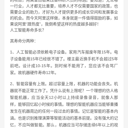
的项目，用真金白银来改善科研人员的待遇。要知道，无论哪
一行业，人才都无比重要，培养人才不仅需要国家的政策，也
需要企业的助力，才好为人才提供更多的成长空间和发展事业
的机会。而今天阿里这样做，本身就是一件值得鼓励的事，如
果说阿里“蹭热度”，我倒希望这样的热度越多越好！
人工智能寿命多长？
其寿命分两种：
1、人工智能必须依赖电子设备。家用汽车报废年限15年。电
子设备能用15年已经很不错了。楼主最近换手机不会超过5年
前吧。设计成10-15年。到时候不能用了，您应该不会骂厂
家。故机器硬件寿命12年。
2、智能容量有上限。超过容量上限，机器的功能会丧失。机
器就不能正常工作了。凭什么说有上限呢？一个理想的仿人格
智能机器，应当全天12小时以上持续录像录音，就像人那
样，能够回忆起小时候的事情。理想的智能机器应当能够重播
发生在机器周边的任何一段过去的事情。记忆是智能的基本内
涵。也是识别推理演算等智能活动的基本前提。没有强大的记
忆，不应叫做智能。那么，机器应当可存储连续6年以上的视