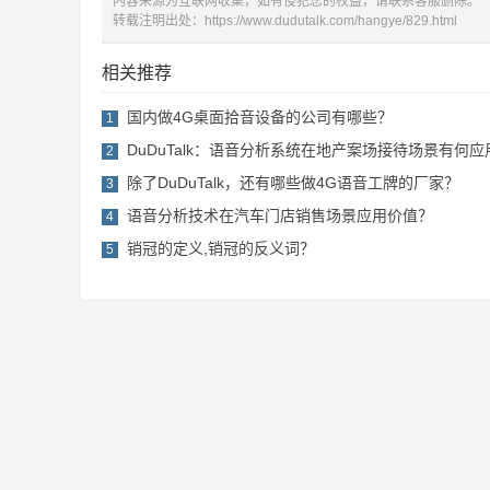
内容来源为互联网收集，如有侵犯您的权益，请联系客服删除。
转载注明出处：
https://www.dudutalk.com/hangye/829.html
相关推荐
国内做4G桌面拾音设备的公司有哪些？
1
DuDuTalk：语音分析系统在地产案场接待场景有何
2
除了DuDuTalk，还有哪些做4G语音工牌的厂家？
3
语音分析技术在汽车门店销售场景应用价值？
4
销冠的定义,销冠的反义词？
5