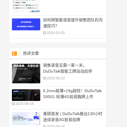
如何用智能语音提升销售团队的沟
通技巧？
2024-03-05
热评文章
销售录音无需一客一关，
DuDuTalk智能工牌自动启停
2025-09-22
6.2mm超薄+19g超轻！DuDuTalk
SX501 轻薄4G拾音胸牌上市
2025-09-16
重磅首发 | DuDuTalk推出130小时
连续录音4G拾音挂牌
2025-09-16