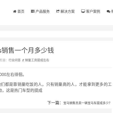
首页
产品服务
解决方案
客户案例
s销售一个月多少钱
栏目：
行业问答
销量
工资
提成
左右
000左右徘徊。
他们都是靠销量吃饭的人，只有销量高的人，才能拿到更多的工
动，这是热门车型的提成
下一篇：
宝马销售员卖一辆宝马车提成多少？